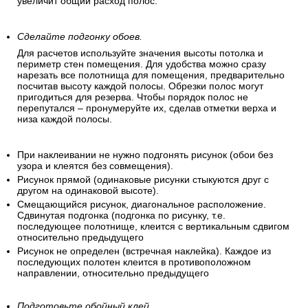
увеличит общий расход полос.
Сделайте подгонку обоев.
Для расчетов используйте значения высоты потолка и
периметр стен помещения. Для удобства можно сразу
нарезать все полотнища для помещения, предварительно
посчитав высоту каждой полосы. Обрезки полос могут
пригодиться для резерва. Чтобы порядок полос не
перепутался – пронумеруйте их, сделав отметки верха и
низа каждой полосы.
При наклеивании не нужно подгонять рисунок (обои без
узора и клеятся без совмещения).
Рисунок прямой (одинаковые рисунки стыкуются друг с
другом на одинаковой высоте).
Смещающийся рисунок, диагональное расположение.
Сдвинутая подгонка (подгонка по рисунку, т.е.
последующее полотнище, клеится с вертикальным сдвигом
относительно предыдущего
Рисунок не определен (встречная наклейка). Каждое из
последующих полотен клеится в противоположном
направлении, относительно предыдущего
Подготовьте обойный клей