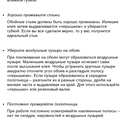
влажной губкой.
Хорошо промажьте стыки.
Обойные стыки должны быть хорошо промазаны. Излишек
клея затем выдавливается «перышком» и убирается
губкой. Если вы все сделали верно, то у вас получится
идеальный стык.
Уберите воздушные пузыри на обоях.
При поклеивании на обоях могут образоваться воздушные
пузыри. Маленькие воздушные пузыри исчезают сами
после высыхания клея. Чтобы устранить крупные пузыри
аккуратно отогните угол обоев и разгладьте полосу
«перышком». Если пузыри образовались в середине
полотнища – разгоните их в разные стороны, дробя на
мелкие части и выдавливая на край. Для этого используйте
«перышко» или резиновый валик.
Постоянно проверяйте полотнища
.
При работе постоянно осматривайте наклеенные полосы –
нет ли складок, неровностей и воздушных пузырей.