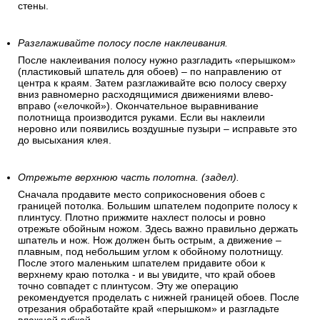
стены.
Разглаживайте полосу после наклеивания.
После наклеивания полосу нужно разгладить «перышком»
(пластиковый шпатель для обоев) – по направлению от
центра к краям. Затем разглаживайте всю полосу сверху
вниз равномерно расходящимися движениями влево-
вправо («елочкой»). Окончательное выравнивание
полотнища производится руками. Если вы наклеили
неровно или появились воздушные пузыри – исправьте это
до высыхания клея.
Отрежьте верхнюю часть полотна. (задел).
Сначала продавите место соприкосновения обоев с
границей потолка. Большим шпателем подоприте полосу к
плинтусу. Плотно прижмите нахлест полосы и ровно
отрежьте обойным ножом. Здесь важно правильно держать
шпатель и нож. Нож должен быть острым, а движение –
плавным, под небольшим углом к обойному полотнищу.
После этого маленьким шпателем придавите обои к
верхнему краю потолка - и вы увидите, что край обоев
точно совпадет с плинтусом. Эту же операцию
рекомендуется проделать с нижней границей обоев. После
отрезания обработайте край «перышком» и разгладьте