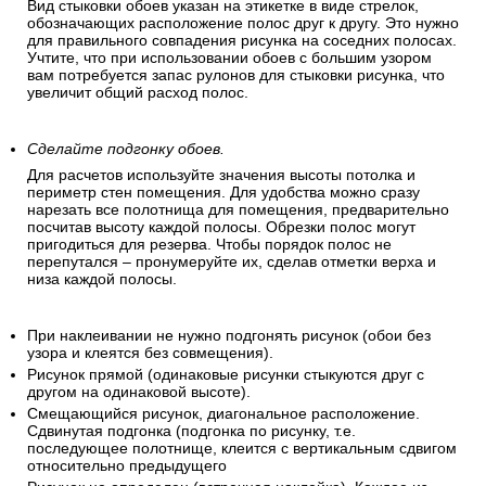
Вид стыковки обоев указан на этикетке в виде стрелок,
обозначающих расположение полос друг к другу. Это нужно
для правильного совпадения рисунка на соседних полосах.
Учтите, что при использовании обоев с большим узором
вам потребуется запас рулонов для стыковки рисунка, что
увеличит общий расход полос.
Сделайте подгонку обоев.
Для расчетов используйте значения высоты потолка и
периметр стен помещения. Для удобства можно сразу
нарезать все полотнища для помещения, предварительно
посчитав высоту каждой полосы. Обрезки полос могут
пригодиться для резерва. Чтобы порядок полос не
перепутался – пронумеруйте их, сделав отметки верха и
низа каждой полосы.
При наклеивании не нужно подгонять рисунок (обои без
узора и клеятся без совмещения).
Рисунок прямой (одинаковые рисунки стыкуются друг с
другом на одинаковой высоте).
Смещающийся рисунок, диагональное расположение.
Сдвинутая подгонка (подгонка по рисунку, т.е.
последующее полотнище, клеится с вертикальным сдвигом
относительно предыдущего