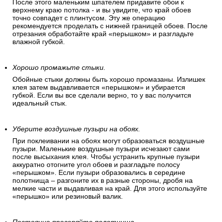
После этого маленьким шпателем придавите обои к
верхнему краю потолка - и вы увидите, что край обоев
точно совпадет с плинтусом. Эту же операцию
рекомендуется проделать с нижней границей обоев. После
отрезания обработайте край «перышком» и разгладьте
влажной губкой.
Хорошо промажьте стыки.
Обойные стыки должны быть хорошо промазаны. Излишек
клея затем выдавливается «перышком» и убирается
губкой. Если вы все сделали верно, то у вас получится
идеальный стык.
Уберите воздушные пузыри на обоях.
При поклеивании на обоях могут образоваться воздушные
пузыри. Маленькие воздушные пузыри исчезают сами
после высыхания клея. Чтобы устранить крупные пузыри
аккуратно отогните угол обоев и разгладьте полосу
«перышком». Если пузыри образовались в середине
полотнища – разгоните их в разные стороны, дробя на
мелкие части и выдавливая на край. Для этого используйте
«перышко» или резиновый валик.