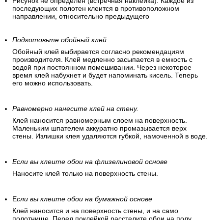
Рисунок не определен (встречная наклейка). Каждое из
последующих полотен клеится в противоположном
направлении, относительно предыдущего
Подготовьте обойный клей
Обойный клей выбирается согласно рекомендациям
производителя. Клей медленно засыпается в емкость с
водой при постоянном помешивании. Через некоторое
время клей набухнет и будет напоминать кисель. Теперь
его можно использовать.
Равномерно нанесите клей на стену.
Клей наносится равномерным слоем на поверхность.
Маленьким шпателем аккуратно промазывается верх
стены. Излишки клея удаляются губкой, намоченной в воде.
Если вы клеите обои на флизелиновой основе
Наносите клей только на поверхность стены.
Е
сли вы клеите обои на бумажной основе
Клей наносится и на поверхность стены, и на само
полотнище. Перед поклейкой расстелите обои на полу.