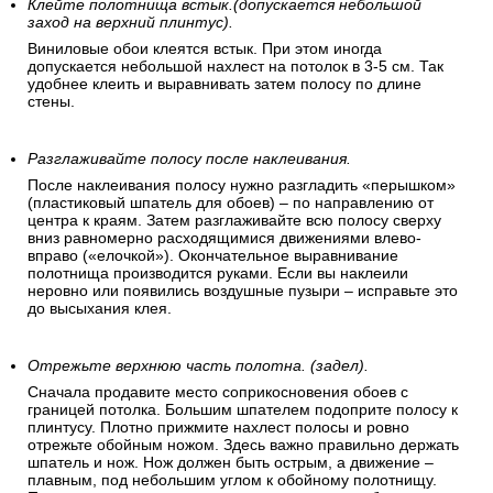
Клейте полотнища встык.(допускается небольшой
заход на верхний плинтус).
Виниловые обои клеятся встык. При этом иногда
допускается небольшой нахлест на потолок в 3-5 см. Так
удобнее клеить и выравнивать затем полосу по длине
стены.
Разглаживайте полосу после наклеивания.
После наклеивания полосу нужно разгладить «перышком»
(пластиковый шпатель для обоев) – по направлению от
центра к краям. Затем разглаживайте всю полосу сверху
вниз равномерно расходящимися движениями влево-
вправо («елочкой»). Окончательное выравнивание
полотнища производится руками. Если вы наклеили
неровно или появились воздушные пузыри – исправьте это
до высыхания клея.
Отрежьте верхнюю часть полотна. (задел).
Сначала продавите место соприкосновения обоев с
границей потолка. Большим шпателем подоприте полосу к
плинтусу. Плотно прижмите нахлест полосы и ровно
отрежьте обойным ножом. Здесь важно правильно держать
шпатель и нож. Нож должен быть острым, а движение –
плавным, под небольшим углом к обойному полотнищу.