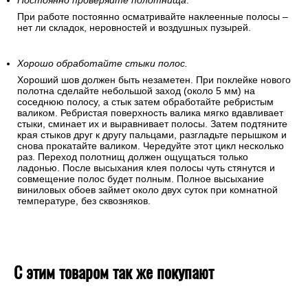
Постоянно проверяйте полотнища
.
При работе постоянно осматривайте наклеенные полосы –
нет ли складок, неровностей и воздушных пузырей.
Хорошо обработайте стыки полос.
Хороший шов должен быть незаметен. При поклейке нового
полотна сделайте небольшой заход (около 5 мм) на
соседнюю полосу, а стык затем обработайте ребристым
валиком. Ребристая поверхность валика мягко вдавливает
стыки, сминает их и выравнивает полосы. Затем подтяните
края стыков друг к другу пальцами, разгладьте перышком и
снова прокатайте валиком. Чередуйте этот цикл несколько
раз. Переход полотнищ должен ощущаться только
ладонью. После высыхания клея полосы чуть стянутся и
совмещение полос будет полным. Полное высыхание
виниловых обоев займет около двух суток при комнатной
температуре, без сквозняков.
С этим товаром так же покупают