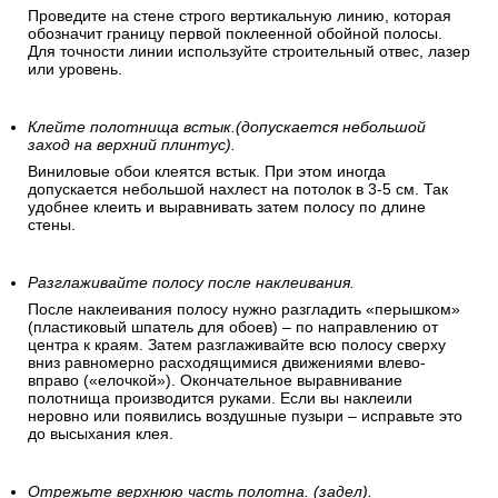
Проведите на стене строго вертикальную линию, которая
обозначит границу первой поклеенной обойной полосы.
Для точности линии используйте строительный отвес, лазер
или уровень.
Клейте полотнища встык.(допускается небольшой
заход на верхний плинтус).
Виниловые обои клеятся встык. При этом иногда
допускается небольшой нахлест на потолок в 3-5 см. Так
удобнее клеить и выравнивать затем полосу по длине
стены.
Разглаживайте полосу после наклеивания.
После наклеивания полосу нужно разгладить «перышком»
(пластиковый шпатель для обоев) – по направлению от
центра к краям. Затем разглаживайте всю полосу сверху
вниз равномерно расходящимися движениями влево-
вправо («елочкой»). Окончательное выравнивание
полотнища производится руками. Если вы наклеили
неровно или появились воздушные пузыри – исправьте это
до высыхания клея.
Отрежьте верхнюю часть полотна. (задел).