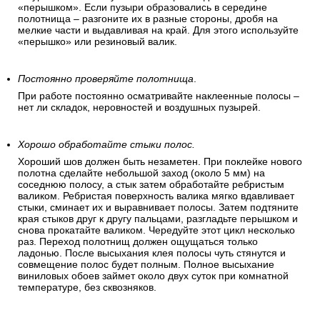
«перышком». Если пузыри образовались в середине
полотнища – разгоните их в разные стороны, дробя на
мелкие части и выдавливая на край. Для этого используйте
«перышко» или резиновый валик.
Постоянно проверяйте полотнища
.
При работе постоянно осматривайте наклеенные полосы –
нет ли складок, неровностей и воздушных пузырей.
Хорошо обработайте стыки полос.
Хороший шов должен быть незаметен. При поклейке нового
полотна сделайте небольшой заход (около 5 мм) на
соседнюю полосу, а стык затем обработайте ребристым
валиком. Ребристая поверхность валика мягко вдавливает
стыки, сминает их и выравнивает полосы. Затем подтяните
края стыков друг к другу пальцами, разгладьте перышком и
снова прокатайте валиком. Чередуйте этот цикл несколько
раз. Переход полотнищ должен ощущаться только
ладонью. После высыхания клея полосы чуть стянутся и
совмещение полос будет полным. Полное высыхание
виниловых обоев займет около двух суток при комнатной
температуре, без сквозняков.