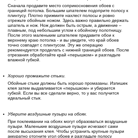
Сначала продавите место соприкосновения обоев с
границей потолка. Большим шпателем подоприте полосу к
плинтусу. Плотно прижмите нахлест полосы и ровно
отрежьте обойным ножом. Здесь важно правильно держать
шпатель и нож. Нож должен быть острым, а движение –
плавным, под небольшим углом к обойному полотнищу.
После этого маленьким шпателем придавите обои к
верхнему краю потолка - и вы увидите, что край обоев
точно совпадет с плинтусом. Эту же операцию
рекомендуется проделать с нижней границей обоев. После
отрезания обработайте край «перышком» и разгладьте
влажной губкой.
Хорошо промажьте стыки.
Обойные стыки должны быть хорошо промазаны. Излишек
клея затем выдавливается «перышком» и убирается
губкой. Если вы все сделали верно, то у вас получится
идеальный стык.
Уберите воздушные пузыри на обоях.
При поклеивании на обоях могут образоваться воздушные
пузыри. Маленькие воздушные пузыри исчезают сами
после высыхания клея. Чтобы устранить крупные пузыри
аккуратно отогните угол обоев и разгладьте полосу