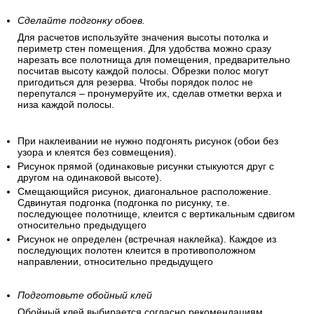
Сделайте подгонку обоев.
Для расчетов используйте значения высоты потолка и
периметр стен помещения. Для удобства можно сразу
нарезать все полотнища для помещения, предварительно
посчитав высоту каждой полосы. Обрезки полос могут
пригодиться для резерва. Чтобы порядок полос не
перепутался – пронумеруйте их, сделав отметки верха и
низа каждой полосы.
При наклеивании не нужно подгонять рисунок (обои без
узора и клеятся без совмещения).
Рисунок прямой (одинаковые рисунки стыкуются друг с
другом на одинаковой высоте).
Смещающийся рисунок, диагональное расположение.
Сдвинутая подгонка (подгонка по рисунку, т.е.
последующее полотнище, клеится с вертикальным сдвигом
относительно предыдущего
Рисунок не определен (встречная наклейка). Каждое из
последующих полотен клеится в противоположном
направлении, относительно предыдущего
Подготовьте обойный клей
Обойный клей выбирается согласно рекомендациям