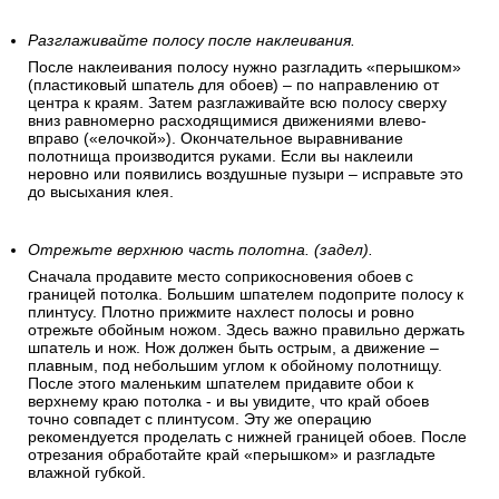
Разглаживайте полосу после наклеивания.
После наклеивания полосу нужно разгладить «перышком»
(пластиковый шпатель для обоев) – по направлению от
центра к краям. Затем разглаживайте всю полосу сверху
вниз равномерно расходящимися движениями влево-
вправо («елочкой»). Окончательное выравнивание
полотнища производится руками. Если вы наклеили
неровно или появились воздушные пузыри – исправьте это
до высыхания клея.
Отрежьте верхнюю часть полотна. (задел).
Сначала продавите место соприкосновения обоев с
границей потолка. Большим шпателем подоприте полосу к
плинтусу. Плотно прижмите нахлест полосы и ровно
отрежьте обойным ножом. Здесь важно правильно держать
шпатель и нож. Нож должен быть острым, а движение –
плавным, под небольшим углом к обойному полотнищу.
После этого маленьким шпателем придавите обои к
верхнему краю потолка - и вы увидите, что край обоев
точно совпадет с плинтусом. Эту же операцию
рекомендуется проделать с нижней границей обоев. После
отрезания обработайте край «перышком» и разгладьте
влажной губкой.