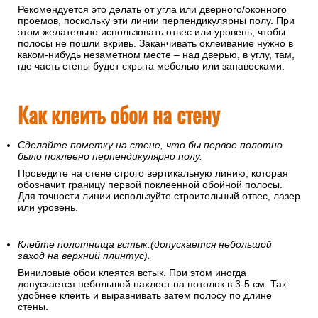
Рекомендуется это делать от угла или дверного/оконного
проемов, поскольку эти линии перпендикулярны полу. При
этом желательно использовать отвес или уровень, чтобы
полосы не пошли вкривь. Заканчивать оклеивание нужно в
каком-нибудь незаметном месте – над дверью, в углу, там,
где часть стены будет скрыта мебелью или занавесками.
Как клеить обои на стену
Сделайте пометку на стене, что бы первое полотно
было поклеено перпендикулярно полу.
Проведите на стене строго вертикальную линию, которая
обозначит границу первой поклеенной обойной полосы.
Для точности линии используйте строительный отвес, лазер
или уровень.
Клейте полотнища встык.(допускается небольшой
заход на верхний плинтус).
Виниловые обои клеятся встык. При этом иногда
допускается небольшой нахлест на потолок в 3-5 см. Так
удобнее клеить и выравнивать затем полосу по длине
стены.