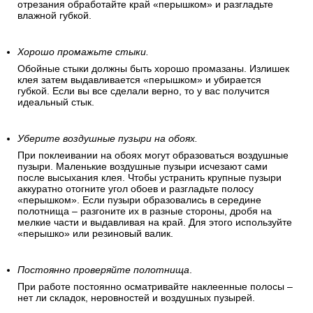
отрезания обработайте край «перышком» и разгладьте
влажной губкой.
Хорошо промажьте стыки.
Обойные стыки должны быть хорошо промазаны. Излишек
клея затем выдавливается «перышком» и убирается
губкой. Если вы все сделали верно, то у вас получится
идеальный стык.
Уберите воздушные пузыри на обоях.
При поклеивании на обоях могут образоваться воздушные
пузыри. Маленькие воздушные пузыри исчезают сами
после высыхания клея. Чтобы устранить крупные пузыри
аккуратно отогните угол обоев и разгладьте полосу
«перышком». Если пузыри образовались в середине
полотнища – разгоните их в разные стороны, дробя на
мелкие части и выдавливая на край. Для этого используйте
«перышко» или резиновый валик.
Постоянно проверяйте полотнища
.
При работе постоянно осматривайте наклеенные полосы –
нет ли складок, неровностей и воздушных пузырей.