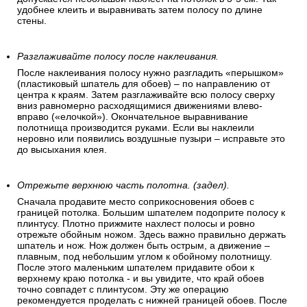
удобнее клеить и выравнивать затем полосу по длине
стены.
Разглаживайте полосу после наклеивания.
После наклеивания полосу нужно разгладить «перышком»
(пластиковый шпатель для обоев) – по направлению от
центра к краям. Затем разглаживайте всю полосу сверху
вниз равномерно расходящимися движениями влево-
вправо («елочкой»). Окончательное выравнивание
полотнища производится руками. Если вы наклеили
неровно или появились воздушные пузыри – исправьте это
до высыхания клея.
Отрежьте верхнюю часть полотна. (задел).
Сначала продавите место соприкосновения обоев с
границей потолка. Большим шпателем подоприте полосу к
плинтусу. Плотно прижмите нахлест полосы и ровно
отрежьте обойным ножом. Здесь важно правильно держать
шпатель и нож. Нож должен быть острым, а движение –
плавным, под небольшим углом к обойному полотнищу.
После этого маленьким шпателем придавите обои к
верхнему краю потолка - и вы увидите, что край обоев
точно совпадет с плинтусом. Эту же операцию
рекомендуется проделать с нижней границей обоев. После