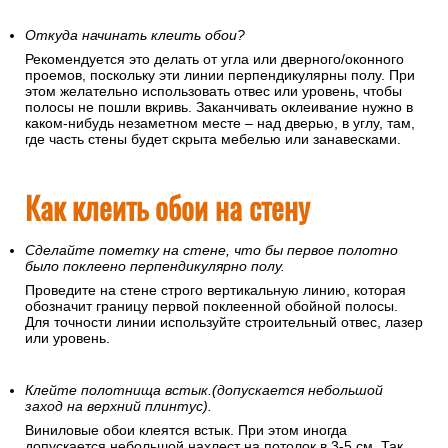
Откуда начинать клеить обои?
Рекомендуется это делать от угла или дверного/оконного
проемов, поскольку эти линии перпендикулярны полу. При
этом желательно использовать отвес или уровень, чтобы
полосы не пошли вкривь. Заканчивать оклеивание нужно в
каком-нибудь незаметном месте – над дверью, в углу, там,
где часть стены будет скрыта мебелью или занавесками.
Как клеить обои на стену
Сделайте пометку на стене, что бы первое полотно
было поклеено перпендикулярно полу.
Проведите на стене строго вертикальную линию, которая
обозначит границу первой поклеенной обойной полосы.
Для точности линии используйте строительный отвес, лазер
или уровень.
Клейте полотнища встык.(допускается небольшой
заход на верхний плинтус).
Виниловые обои клеятся встык. При этом иногда
допускается небольшой нахлест на потолок в 3-5 см. Так