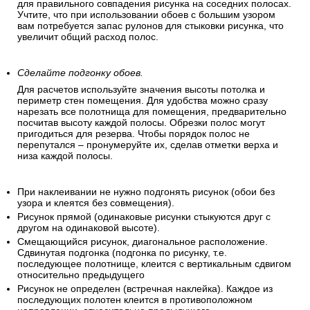
для правильного совпадения рисунка на соседних полосах.
Учтите, что при использовании обоев с большим узором
вам потребуется запас рулонов для стыковки рисунка, что
увеличит общий расход полос.
Сделайте подгонку обоев.
Для расчетов используйте значения высоты потолка и
периметр стен помещения. Для удобства можно сразу
нарезать все полотнища для помещения, предварительно
посчитав высоту каждой полосы. Обрезки полос могут
пригодиться для резерва. Чтобы порядок полос не
перепутался – пронумеруйте их, сделав отметки верха и
низа каждой полосы.
При наклеивании не нужно подгонять рисунок (обои без
узора и клеятся без совмещения).
Рисунок прямой (одинаковые рисунки стыкуются друг с
другом на одинаковой высоте).
Смещающийся рисунок, диагональное расположение.
Сдвинутая подгонка (подгонка по рисунку, т.е.
последующее полотнище, клеится с вертикальным сдвигом
относительно предыдущего
Рисунок не определен (встречная наклейка). Каждое из
последующих полотен клеится в противоположном