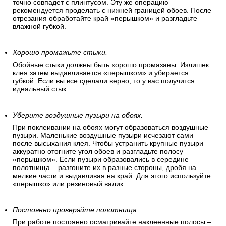
точно совпадет с плинтусом. Эту же операцию
рекомендуется проделать с нижней границей обоев. После
отрезания обработайте край «перышком» и разгладьте
влажной губкой.
Хорошо промажьте стыки.
Обойные стыки должны быть хорошо промазаны. Излишек
клея затем выдавливается «перышком» и убирается
губкой. Если вы все сделали верно, то у вас получится
идеальный стык.
Уберите воздушные пузыри на обоях.
При поклеивании на обоях могут образоваться воздушные
пузыри. Маленькие воздушные пузыри исчезают сами
после высыхания клея. Чтобы устранить крупные пузыри
аккуратно отогните угол обоев и разгладьте полосу
«перышком». Если пузыри образовались в середине
полотнища – разгоните их в разные стороны, дробя на
мелкие части и выдавливая на край. Для этого используйте
«перышко» или резиновый валик.
Постоянно проверяйте полотнища
.
При работе постоянно осматривайте наклеенные полосы –