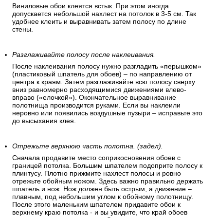
Виниловые обои клеятся встык. При этом иногда
допускается небольшой нахлест на потолок в 3-5 см. Так
удобнее клеить и выравнивать затем полосу по длине
стены.
Разглаживайте полосу после наклеивания.
После наклеивания полосу нужно разгладить «перышком»
(пластиковый шпатель для обоев) – по направлению от
центра к краям. Затем разглаживайте всю полосу сверху
вниз равномерно расходящимися движениями влево-
вправо («елочкой»). Окончательное выравнивание
полотнища производится руками. Если вы наклеили
неровно или появились воздушные пузыри – исправьте это
до высыхания клея.
Отрежьте верхнюю часть полотна. (задел).
Сначала продавите место соприкосновения обоев с
границей потолка. Большим шпателем подоприте полосу к
плинтусу. Плотно прижмите нахлест полосы и ровно
отрежьте обойным ножом. Здесь важно правильно держать
шпатель и нож. Нож должен быть острым, а движение –
плавным, под небольшим углом к обойному полотнищу.
После этого маленьким шпателем придавите обои к
верхнему краю потолка - и вы увидите, что край обоев