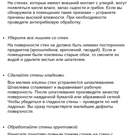
На стенах, которые имеют внешний контакт с улицей, могут
появляться капли влаги, запах сырости и грибок. Если вы
обнаружили в помещении такие признаки – устраните
причины высокой влажности. При необходимости
проведите антигрибковую обработку.
Уберите все лишнее со стен.
На поверхности стен не должно быть никаких посторонних
предметов (кронштейнов, креплений, гвоздей). Если в
помещении были поклеены старые обои, то смочите их
водой и удалите кистью или шпателем.
Сделайте стены гладкими.
Все мелкие изъяны стен устраняются шпаклеванием.
Шпаклевка сглаживает и выравнивает рабочую
поверхность. После шпатлевания произведите зачистку
поверхности наждачной бумагой или абразивной сеткой.
Чтобы убедиться в гладкости стены – проведите по ней
ладонью. Вы сразу почувствуете малейшие дефекты
поверхности.
Обработайте стены грунтовкой.
Нанесите грунтовку ровным тонким слоем на стену с