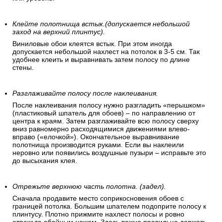
Клейте полотнища встык.(допускается небольшой
заход на верхний плинтус).
Виниловые обои клеятся встык. При этом иногда
допускается небольшой нахлест на потолок в 3-5 см. Так
удобнее клеить и выравнивать затем полосу по длине
стены.
Разглаживайте полосу после наклеивания.
После наклеивания полосу нужно разгладить «перышком»
(пластиковый шпатель для обоев) – по направлению от
центра к краям. Затем разглаживайте всю полосу сверху
вниз равномерно расходящимися движениями влево-
вправо («елочкой»). Окончательное выравнивание
полотнища производится руками. Если вы наклеили
неровно или появились воздушные пузыри – исправьте это
до высыхания клея.
Отрежьте верхнюю часть полотна. (задел).
Сначала продавите место соприкосновения обоев с
границей потолка. Большим шпателем подоприте полосу к
плинтусу. Плотно прижмите нахлест полосы и ровно