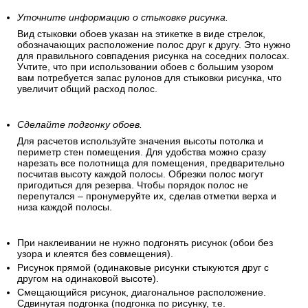
Уточните информацию о стыковке рисунка.
Вид стыковки обоев указан на этикетке в виде стрелок,
обозначающих расположение полос друг к другу. Это нужно
для правильного совпадения рисунка на соседних полосах.
Учтите, что при использовании обоев с большим узором
вам потребуется запас рулонов для стыковки рисунка, что
увеличит общий расход полос.
Сделайте подгонку обоев.
Для расчетов используйте значения высоты потолка и
периметр стен помещения. Для удобства можно сразу
нарезать все полотнища для помещения, предварительно
посчитав высоту каждой полосы. Обрезки полос могут
пригодиться для резерва. Чтобы порядок полос не
перепутался – пронумеруйте их, сделав отметки верха и
низа каждой полосы.
При наклеивании не нужно подгонять рисунок (обои без
узора и клеятся без совмещения).
Рисунок прямой (одинаковые рисунки стыкуются друг с
другом на одинаковой высоте).
Смещающийся рисунок, диагональное расположение.
Сдвинутая подгонка (подгонка по рисунку, т.е.