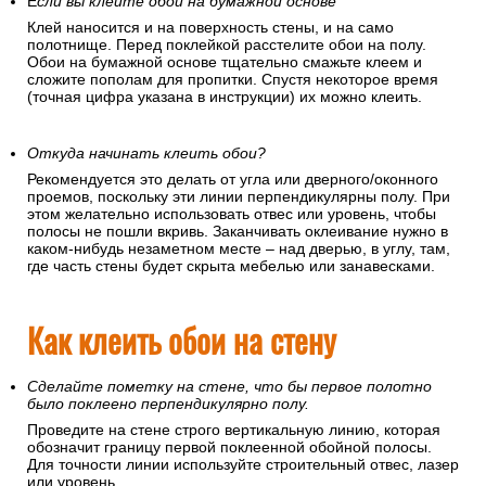
Е
сли вы клеите обои на бумажной основе
Клей наносится и на поверхность стены, и на само
полотнище. Перед поклейкой расстелите обои на полу.
Обои на бумажной основе тщательно смажьте клеем и
сложите пополам для пропитки. Спустя некоторое время
(точная цифра указана в инструкции) их можно клеить.
Откуда начинать клеить обои?
Рекомендуется это делать от угла или дверного/оконного
проемов, поскольку эти линии перпендикулярны полу. При
этом желательно использовать отвес или уровень, чтобы
полосы не пошли вкривь. Заканчивать оклеивание нужно в
каком-нибудь незаметном месте – над дверью, в углу, там,
где часть стены будет скрыта мебелью или занавесками.
Как клеить обои на стену
Сделайте пометку на стене, что бы первое полотно
было поклеено перпендикулярно полу.
Проведите на стене строго вертикальную линию, которая
обозначит границу первой поклеенной обойной полосы.
Для точности линии используйте строительный отвес, лазер
или уровень.