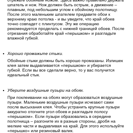
отрежьте обойным ножом. Здесь важно правильно держать
шпатель и нож. Нож должен быть острым, а движение –
плавным, под небольшим углом к обойному полотнищу.
После этого маленьким шпателем придавите обои к
верхнему краю потолка - и вы увидите, что край обоев
точно совпадет с плинтусом. Эту же операцию
рекомендуется проделать с нижней границей обоев. После
отрезания обработайте край «перышком» и разгладьте
влажной губкой.
Хорошо промажьте стыки.
Обойные стыки должны быть хорошо промазаны. Излишек
клея затем выдавливается «перышком» и убирается
губкой. Если вы все сделали верно, то у вас получится
идеальный стык.
Уберите воздушные пузыри на обоях.
При поклеивании на обоях могут образоваться воздушные
пузыри. Маленькие воздушные пузыри исчезают сами
после высыхания клея. Чтобы устранить крупные пузыри
аккуратно отогните угол обоев и разгладьте полосу
«перышком». Если пузыри образовались в середине
полотнища – разгоните их в разные стороны, дробя на
мелкие части и выдавливая на край. Для этого используйте
«перышко» или резиновый валик.