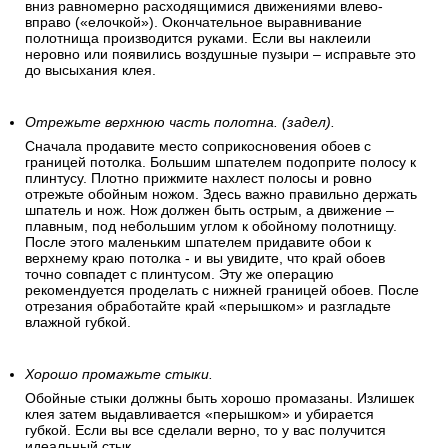
вниз равномерно расходящимися движениями влево-
вправо («елочкой»). Окончательное выравнивание
полотнища производится руками. Если вы наклеили
неровно или появились воздушные пузыри – исправьте это
до высыхания клея.
Отрежьте верхнюю часть полотна. (задел).
Сначала продавите место соприкосновения обоев с
границей потолка. Большим шпателем подоприте полосу к
плинтусу. Плотно прижмите нахлест полосы и ровно
отрежьте обойным ножом. Здесь важно правильно держать
шпатель и нож. Нож должен быть острым, а движение –
плавным, под небольшим углом к обойному полотнищу.
После этого маленьким шпателем придавите обои к
верхнему краю потолка - и вы увидите, что край обоев
точно совпадет с плинтусом. Эту же операцию
рекомендуется проделать с нижней границей обоев. После
отрезания обработайте край «перышком» и разгладьте
влажной губкой.
Хорошо промажьте стыки.
Обойные стыки должны быть хорошо промазаны. Излишек
клея затем выдавливается «перышком» и убирается
губкой. Если вы все сделали верно, то у вас получится
идеальный стык.