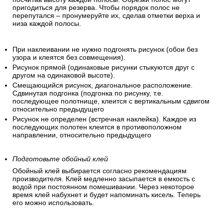
пригодиться для резерва. Чтобы порядок полос не
перепутался – пронумеруйте их, сделав отметки верха и
низа каждой полосы.
При наклеивании не нужно подгонять рисунок (обои без
узора и клеятся без совмещения).
Рисунок прямой (одинаковые рисунки стыкуются друг с
другом на одинаковой высоте).
Смещающийся рисунок, диагональное расположение.
Сдвинутая подгонка (подгонка по рисунку, т.е.
последующее полотнище, клеится с вертикальным сдвигом
относительно предыдущего
Рисунок не определен (встречная наклейка). Каждое из
последующих полотен клеится в противоположном
направлении, относительно предыдущего
Подготовьте обойный клей
Обойный клей выбирается согласно рекомендациям
производителя. Клей медленно засыпается в емкость с
водой при постоянном помешивании. Через некоторое
время клей набухнет и будет напоминать кисель. Теперь
его можно использовать.