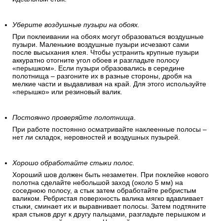
Уберите воздушные пузыри на обоях.
При поклеивании на обоях могут образоваться воздушные
пузыри. Маленькие воздушные пузыри исчезают сами
после высыхания клея. Чтобы устранить крупные пузыри
аккуратно отогните угол обоев и разгладьте полосу
«перышком». Если пузыри образовались в середине
полотнища – разгоните их в разные стороны, дробя на
мелкие части и выдавливая на край. Для этого используйте
«перышко» или резиновый валик.
Постоянно проверяйте полотнища
.
При работе постоянно осматривайте наклеенные полосы –
нет ли складок, неровностей и воздушных пузырей.
Хорошо обработайте стыки полос.
Хороший шов должен быть незаметен. При поклейке нового
полотна сделайте небольшой заход (около 5 мм) на
соседнюю полосу, а стык затем обработайте ребристым
валиком. Ребристая поверхность валика мягко вдавливает
стыки, сминает их и выравнивает полосы. Затем подтяните
края стыков друг к другу пальцами, разгладьте перышком и