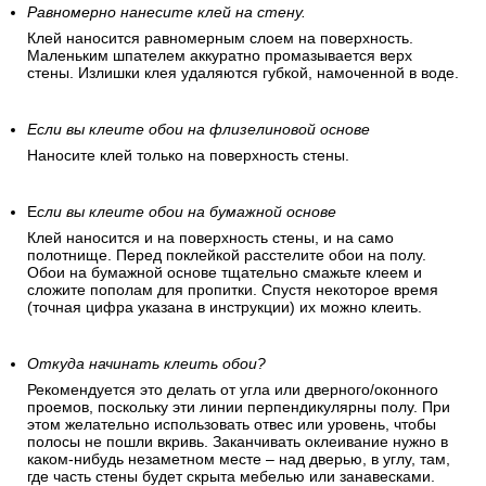
Равномерно нанесите клей на стену.
Клей наносится равномерным слоем на поверхность.
Маленьким шпателем аккуратно промазывается верх
стены. Излишки клея удаляются губкой, намоченной в воде.
Если вы клеите обои на флизелиновой основе
Наносите клей только на поверхность стены.
Е
сли вы клеите обои на бумажной основе
Клей наносится и на поверхность стены, и на само
полотнище. Перед поклейкой расстелите обои на полу.
Обои на бумажной основе тщательно смажьте клеем и
сложите пополам для пропитки. Спустя некоторое время
(точная цифра указана в инструкции) их можно клеить.
Откуда начинать клеить обои?
Рекомендуется это делать от угла или дверного/оконного
проемов, поскольку эти линии перпендикулярны полу. При
этом желательно использовать отвес или уровень, чтобы
полосы не пошли вкривь. Заканчивать оклеивание нужно в
каком-нибудь незаметном месте – над дверью, в углу, там,
где часть стены будет скрыта мебелью или занавесками.