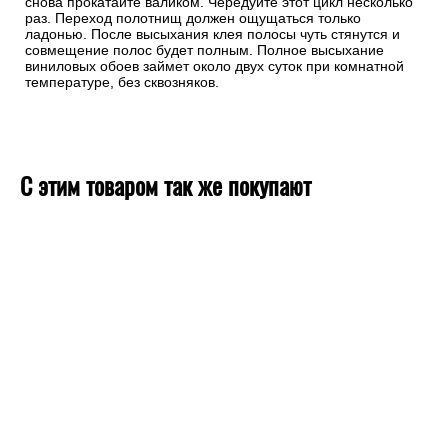
снова прокатайте валиком. Чередуйте этот цикл несколько
раз. Переход полотнищ должен ощущаться только
ладонью. После высыхания клея полосы чуть стянутся и
совмещение полос будет полным. Полное высыхание
виниловых обоев займет около двух суток при комнатной
температуре, без сквозняков.
С этим товаром так же покупают