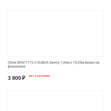
Обои DKN17172-3 DU&KA Sawoy 1,06м х 10,05м винил на
флизелине
нет в наличии
3 800
₽