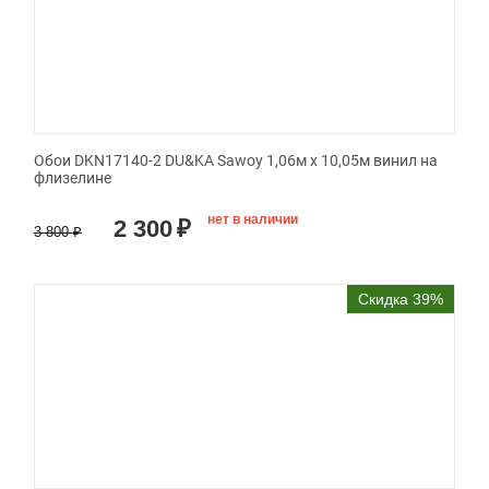
Обои DKN17140-2 DU&KA Sawoy 1,06м х 10,05м винил на
флизелине
нет в наличии
2 300
₽
3 800
₽
Скидка 39%