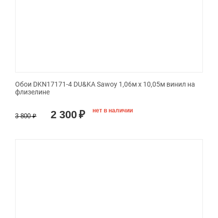
Обои DKN17171-4 DU&KA Sawoy 1,06м х 10,05м винил на
флизелине
нет в наличии
2 300
₽
3 800
₽