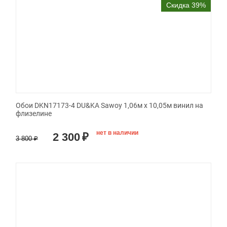
Скидка 39%
Обои DKN17173-4 DU&KA Sawoy 1,06м х 10,05м винил на
флизелине
нет в наличии
2 300
₽
3 800
₽