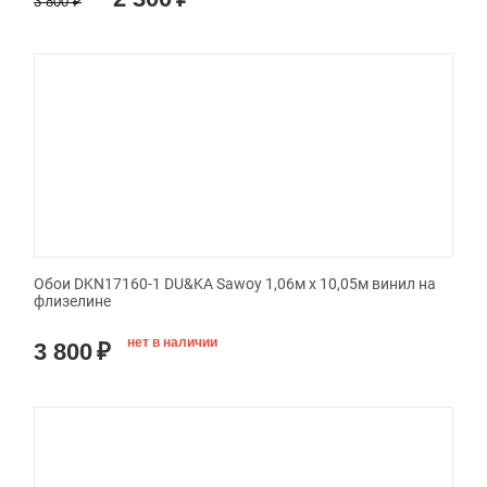
3 800
₽
Обои DKN17160-1 DU&KA Sawoy 1,06м х 10,05м винил на
флизелине
нет в наличии
3 800
₽