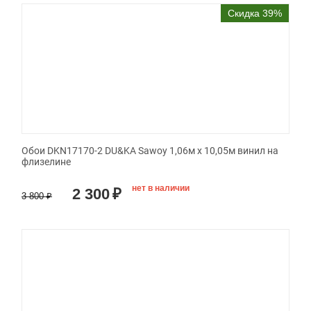
Скидка 39%
Обои DKN17170-2 DU&KA Sawoy 1,06м х 10,05м винил на
флизелине
нет в наличии
2 300
₽
3 800
₽