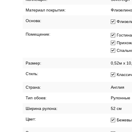
Материал покрытия:
Флизелин
Основа:
Флизел
Помещение:
Гостин
Прихож
Спальн
Размер:
0,52м х 10
Стиль:
Класси
Страна:
Англия
Тип обоев:
Рулонные
Ширина рулона:
52 см
Цвет:
Бежевы