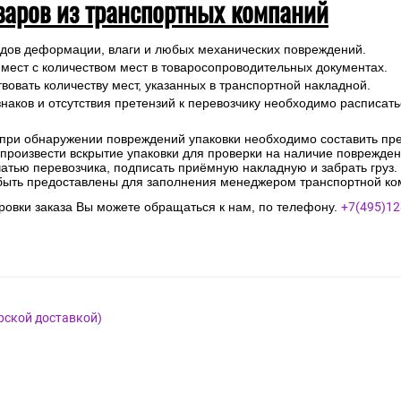
варов из транспортных компаний
ледов деформации, влаги и любых механических повреждений.
 мест с количеством мест в товаросопроводительных документах.
вовать количеству мест, указанных в транспортной накладной.
наков и отсутствия претензий к перевозчику необходимо расписатьс
 при обнаружении повреждений упаковки необходимо составить прет
е произвести вскрытие упаковки для проверки на наличие поврежде
чатью перевозчика, подписать приёмную накладную и забрать груз.
быть предоставлены для заполнения менеджером транспортной ко
овки заказа Вы можете обращаться к нам, по телефону.
+7(495)12
рской доставкой)