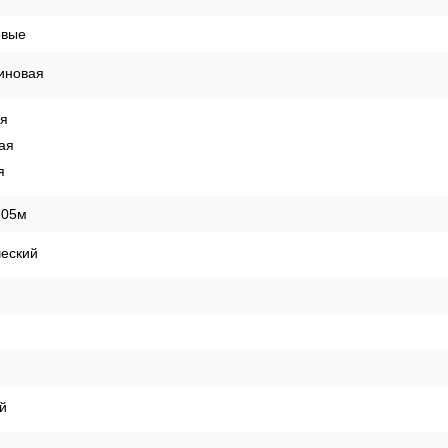
овые
иновая
ая
ая
я
,05м
ческий
й