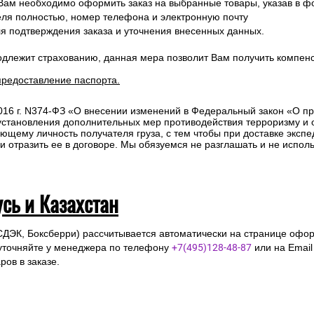
 Вам необходимо оформить заказ на выбранные товары, указав в ф
ля полностью, номер телефона и электронную почту
ля подтверждения заказа и уточнения внесенных данных.
одлежит страхованию, данная мера позволит Вам получить компен
предоставление паспорта.
2016 г. N374-ФЗ «О внесении изменений в Федеральный закон «О п
 установления дополнительных мер противодействия терроризму и
ющему личность получателя груза, с тем чтобы при доставке эксп
отразить ее в договоре. Мы обязуемся не разглашать и не исполь
усь и Казахстан
СДЭК, Боксберри) рассчитывается автоматически на странице офор
уточняйте у менеджера по телефону
+7(495)128-48-87
или на Emai
ов в заказе.