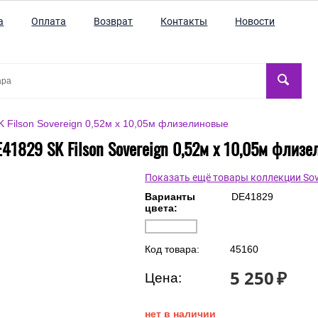
а
Оплата
Возврат
Контакты
Новости
 Filson Sovereign 0,52м х 10,05м флизелиновые
41829 SK Filson Sovereign 0,52м х 10,05м флиз
Показать ещё товары коллекции Sov
Варианты
DE41829
цвета:
Код товара:
45160
5 250
₽
Цена:
нет в наличии