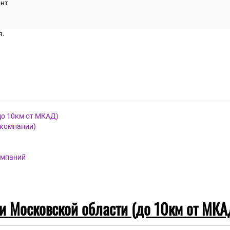
нт
я.
до 10км от МКАД)
 компании)
омпаний
 и Московской области (до 10км от МКА