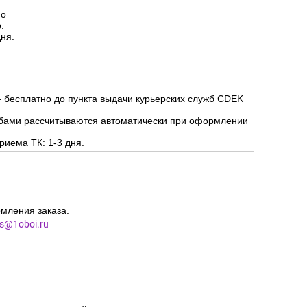
но
.
ня.
 бесплатно до пункта выдачи курьерских служб CDEK
жбами рассчитываются автоматически при оформлении
риема ТК: 1-3 дня.
мления заказа.
es@1oboi.ru