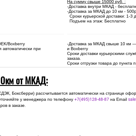
На сумму свыше 15000 руб. :
-Доставка внутри МКАД - бесплат
-Доставка за МКАД до 10 км - 500р
Сроки курьерской доставки: 1-3 д
Подъем на этаж: Бесплатно
DEK/Boxberry
-Доставка за МКАД свыше 10 км —
я автоматически при
и Boxberry
Сроки доставки курьерскими слу
заказа.
Сроки отгрузки товара до пункта п
10км от МКАД:
СДЭК, Боксберри) рассчитывается автоматически на странице офор
уточняйте у менеджера по телефону
+7(495)128-48-87
на Email
sal
ов в заказе.