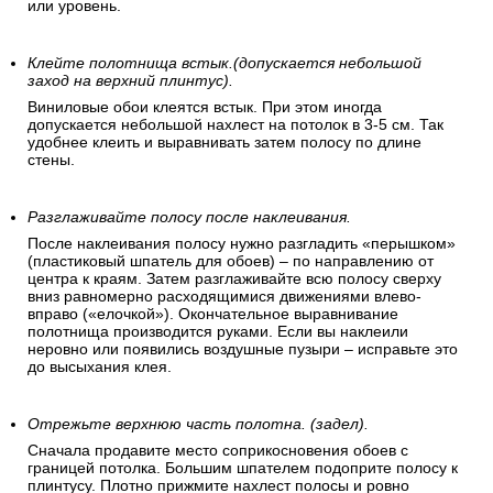
или уровень.
Клейте полотнища встык.(допускается небольшой
заход на верхний плинтус).
Виниловые обои клеятся встык. При этом иногда
допускается небольшой нахлест на потолок в 3-5 см. Так
удобнее клеить и выравнивать затем полосу по длине
стены.
Разглаживайте полосу после наклеивания.
После наклеивания полосу нужно разгладить «перышком»
(пластиковый шпатель для обоев) – по направлению от
центра к краям. Затем разглаживайте всю полосу сверху
вниз равномерно расходящимися движениями влево-
вправо («елочкой»). Окончательное выравнивание
полотнища производится руками. Если вы наклеили
неровно или появились воздушные пузыри – исправьте это
до высыхания клея.
Отрежьте верхнюю часть полотна. (задел).
Сначала продавите место соприкосновения обоев с
границей потолка. Большим шпателем подоприте полосу к
плинтусу. Плотно прижмите нахлест полосы и ровно