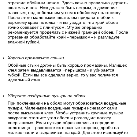
отрежьте обойным ножом. Здесь важно правильно держать
шпатель и нож. Нож должен быть острым, а движение –
плавным, под небольшим углом к обойному полотнищу.
После этого маленьким шпателем придавите обои к
верхнему краю потолка - и вы увидите, что край обоев
точно совпадет с плинтусом. Эту же операцию
рекомендуется проделать с нижней границей обоев. После
отрезания обработайте край «перышком» и разгладьте
влажной губкой.
Хорошо промажьте стыки.
Обойные стыки должны быть хорошо промазаны. Излишек
клея затем выдавливается «перышком» и убирается
губкой. Если вы все сделали верно, то у вас получится
идеальный стык.
Уберите воздушные пузыри на обоях.
При поклеивании на обоях могут образоваться воздушные
пузыри. Маленькие воздушные пузыри исчезают сами
после высыхания клея. Чтобы устранить крупные пузыри
аккуратно отогните угол обоев и разгладьте полосу
«перышком». Если пузыри образовались в середине
полотнища – разгоните их в разные стороны, дробя на
мелкие части и выдавливая на край. Для этого используйте