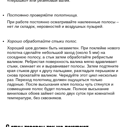
«перышко» или резиновый валик.
Постоянно проверяйте полотнища
.
При работе постоянно осматривайте наклеенные полосы –
нет ли складок, неровностей и воздушных пузырей.
Хорошо обработайте стыки полос.
Хороший шов должен быть незаметен. При поклейке нового
полотна сделайте небольшой заход (около 5 мм) на
соседнюю полосу, а стык затем обработайте ребристым
валиком. Ребристая поверхность валика мягко вдавливает
стыки, сминает их и выравнивает полосы. Затем подтяните
края стыков друг к другу пальцами, разгладьте перышком и
снова прокатайте валиком. Чередуйте этот цикл несколько
раз. Переход полотнищ должен ощущаться только
ладонью. После высыхания клея полосы чуть стянутся и
совмещение полос будет полным. Полное высыхание
виниловых обоев займет около двух суток при комнатной
температуре, без сквозняков.