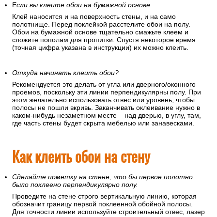
Е
сли вы клеите обои на бумажной основе
Клей наносится и на поверхность стены, и на само
полотнище. Перед поклейкой расстелите обои на полу.
Обои на бумажной основе тщательно смажьте клеем и
сложите пополам для пропитки. Спустя некоторое время
(точная цифра указана в инструкции) их можно клеить.
Откуда начинать клеить обои?
Рекомендуется это делать от угла или дверного/оконного
проемов, поскольку эти линии перпендикулярны полу. При
этом желательно использовать отвес или уровень, чтобы
полосы не пошли вкривь. Заканчивать оклеивание нужно в
каком-нибудь незаметном месте – над дверью, в углу, там,
где часть стены будет скрыта мебелью или занавесками.
Как клеить обои на стену
Сделайте пометку на стене, что бы первое полотно
было поклеено перпендикулярно полу.
Проведите на стене строго вертикальную линию, которая
обозначит границу первой поклеенной обойной полосы.
Для точности линии используйте строительный отвес, лазер