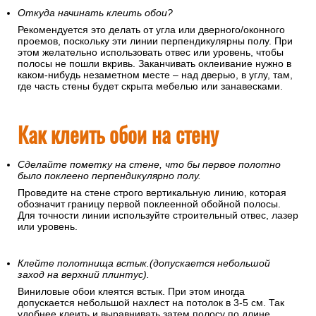
Откуда начинать клеить обои?
Рекомендуется это делать от угла или дверного/оконного
проемов, поскольку эти линии перпендикулярны полу. При
этом желательно использовать отвес или уровень, чтобы
полосы не пошли вкривь. Заканчивать оклеивание нужно в
каком-нибудь незаметном месте – над дверью, в углу, там,
где часть стены будет скрыта мебелью или занавесками.
Как клеить обои на стену
Сделайте пометку на стене, что бы первое полотно
было поклеено перпендикулярно полу.
Проведите на стене строго вертикальную линию, которая
обозначит границу первой поклеенной обойной полосы.
Для точности линии используйте строительный отвес, лазер
или уровень.
Клейте полотнища встык.(допускается небольшой
заход на верхний плинтус).
Виниловые обои клеятся встык. При этом иногда
допускается небольшой нахлест на потолок в 3-5 см. Так
удобнее клеить и выравнивать затем полосу по длине