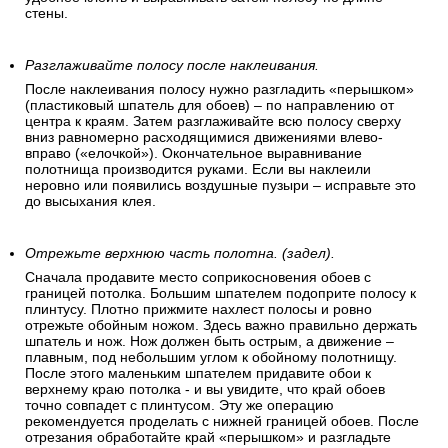
стены.
Разглаживайте полосу после наклеивания.
После наклеивания полосу нужно разгладить «перышком»
(пластиковый шпатель для обоев) – по направлению от
центра к краям. Затем разглаживайте всю полосу сверху
вниз равномерно расходящимися движениями влево-
вправо («елочкой»). Окончательное выравнивание
полотнища производится руками. Если вы наклеили
неровно или появились воздушные пузыри – исправьте это
до высыхания клея.
Отрежьте верхнюю часть полотна. (задел).
Сначала продавите место соприкосновения обоев с
границей потолка. Большим шпателем подоприте полосу к
плинтусу. Плотно прижмите нахлест полосы и ровно
отрежьте обойным ножом. Здесь важно правильно держать
шпатель и нож. Нож должен быть острым, а движение –
плавным, под небольшим углом к обойному полотнищу.
После этого маленьким шпателем придавите обои к
верхнему краю потолка - и вы увидите, что край обоев
точно совпадет с плинтусом. Эту же операцию
рекомендуется проделать с нижней границей обоев. После
отрезания обработайте край «перышком» и разгладьте