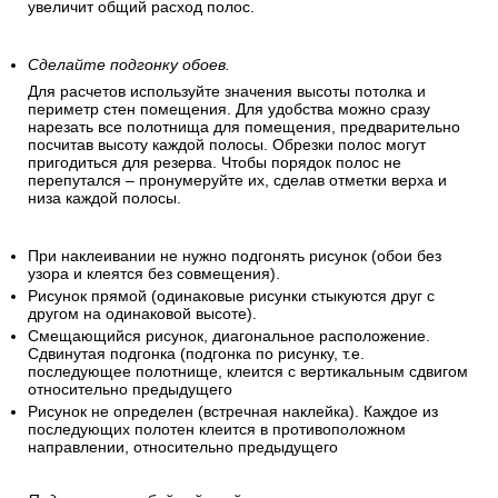
увеличит общий расход полос.
Сделайте подгонку обоев.
Для расчетов используйте значения высоты потолка и
периметр стен помещения. Для удобства можно сразу
нарезать все полотнища для помещения, предварительно
посчитав высоту каждой полосы. Обрезки полос могут
пригодиться для резерва. Чтобы порядок полос не
перепутался – пронумеруйте их, сделав отметки верха и
низа каждой полосы.
При наклеивании не нужно подгонять рисунок (обои без
узора и клеятся без совмещения).
Рисунок прямой (одинаковые рисунки стыкуются друг с
другом на одинаковой высоте).
Смещающийся рисунок, диагональное расположение.
Сдвинутая подгонка (подгонка по рисунку, т.е.
последующее полотнище, клеится с вертикальным сдвигом
относительно предыдущего
Рисунок не определен (встречная наклейка). Каждое из
последующих полотен клеится в противоположном
направлении, относительно предыдущего