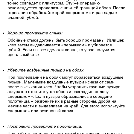
точно совпадет с плинтусом. Эту же операцию
рекомендуется проделать с нижней границей обоев. После
отрезания обработайте край «перышком» и разгладьте
влажной губкой.
Хорошо промажьте стыки.
Обойные стыки должны быть хорошо промазаны. Излишек
клея затем выдавливается «перышком» и убирается
губкой. Если вы все сделали верно, то у вас получится
идеальный стык.
Уберите воздушные пузыри на обоях.
При поклеивании на обоях могут образоваться воздушные
пузыри. Маленькие воздушные пузыри исчезают сами
после высыхания клея. Чтобы устранить крупные пузыри
аккуратно отогните угол обоев и разгладьте полосу
«перышком». Если пузыри образовались в середине
полотнища – разгоните их в разные стороны, дробя на
мелкие части и выдавливая на край. Для этого используйте
«перышко» или резиновый валик.
Постоянно проверяйте полотнища
.
При работе постоянно осматривайте наклеенные полосы –