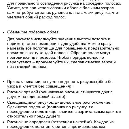
для правильного совпадения рисунка на соседних полосах.
Учтите, что при использовании обоев с большим узором
вам потребуется запас рулонов для стыковки рисунка, что
увеличит общий расход полос.
Сделайте подгонку обоев.
Для расчетов используйте значения высоты потолка и
периметр стен помещения. Для удобства можно сразу
нарезать все полотнища для помещения, предварительно
посчитав высоту каждой полосы. Обрезки полос могут
пригодиться для резерва. Чтобы порядок полос не
перепутался – пронумеруйте их, сделав отметки верха и
низа каждой полосы.
При наклеивании не нужно подгонять рисунок (обои без
узора и клеятся без совмещения).
Рисунок прямой (одинаковые рисунки стыкуются друг с
другом на одинаковой высоте).
Смещающийся рисунок, диагональное расположение.
Сдвинутая подгонка (подгонка по рисунку, т.е.
последующее полотнище, клеится с вертикальным сдвигом
относительно предыдущего
Рисунок не определен (встречная наклейка). Каждое из
последующих полотен клеится в противоположном