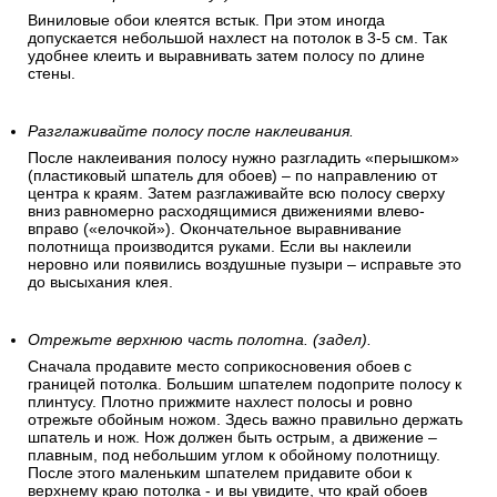
Виниловые обои клеятся встык. При этом иногда
допускается небольшой нахлест на потолок в 3-5 см. Так
удобнее клеить и выравнивать затем полосу по длине
стены.
Разглаживайте полосу после наклеивания.
После наклеивания полосу нужно разгладить «перышком»
(пластиковый шпатель для обоев) – по направлению от
центра к краям. Затем разглаживайте всю полосу сверху
вниз равномерно расходящимися движениями влево-
вправо («елочкой»). Окончательное выравнивание
полотнища производится руками. Если вы наклеили
неровно или появились воздушные пузыри – исправьте это
до высыхания клея.
Отрежьте верхнюю часть полотна. (задел).
Сначала продавите место соприкосновения обоев с
границей потолка. Большим шпателем подоприте полосу к
плинтусу. Плотно прижмите нахлест полосы и ровно
отрежьте обойным ножом. Здесь важно правильно держать
шпатель и нож. Нож должен быть острым, а движение –
плавным, под небольшим углом к обойному полотнищу.
После этого маленьким шпателем придавите обои к
верхнему краю потолка - и вы увидите, что край обоев