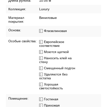
Длина рулона:
10.05 м
Коллекция:
Luxury
Материал
Виниловые
покрытия:
Основа:
Флизелиновая
Особые свойства:
Европейское
соответствие
Моются щеткой
Наносить клей на
стену
Смещенный подгон
Удаляются без
остатка
Хорошая
светостойкость
Помещение:
Гостиная
Прихожая