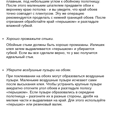
плавным, под небольшим углом к обойному полотнищу.
После этого маленьким шпателем придавите обои к
верхнему краю потолка - и вы увидите, что край обоев
точно совпадет с плинтусом. Эту же операцию
рекомендуется проделать с нижней границей обоев. После
отрезания обработайте край «перышком» и разгладьте
влажной губкой.
Хорошо промажьте стыки.
Обойные стыки должны быть хорошо промазаны. Излишек
клея затем выдавливается «перышком» и убирается
губкой. Если вы все сделали верно, то у вас получится
идеальный стык.
Уберите воздушные пузыри на обоях.
При поклеивании на обоях могут образоваться воздушные
пузыри. Маленькие воздушные пузыри исчезают сами
после высыхания клея. Чтобы устранить крупные пузыри
аккуратно отогните угол обоев и разгладьте полосу
«перышком». Если пузыри образовались в середине
полотнища – разгоните их в разные стороны, дробя на
мелкие части и выдавливая на край. Для этого используйте
«перышко» или резиновый валик.