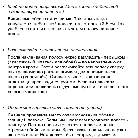
Клейте полотнища встык.(допускается небольшой
заход на верхний плинтус).
Виниловые обои клеятся встык. При этом иногда
допускается небольшой нахлест на потолок в 3-5 см. Так
удобнее клеить и выравнивать затем полосу по длине
стены.
Разглаживайте полосу после наклеивания.
После наклеивания полосу нужно разгладить «перышком»
(пластиковый шпатель для обоев) – по направлению от
центра к краям. Затем разглаживайте всю полосу сверху
вниз равномерно расходящимися движениями влево-
вправо («елочкой»). Окончательное выравнивание
полотнища производится руками. Если вы наклеили
неровно или появились воздушные пузыри – исправьте это
до высыхания клея.
Отрежьте верхнюю часть полотна. (задел).
Сначала продавите место соприкосновения обоев с
границей потолка. Большим шпателем подоприте полосу к
плинтусу. Плотно прижмите нахлест полосы и ровно
отрежьте обойным ножом. Здесь важно правильно держать
шпатель и нож. Нож должен быть острым, а движение –