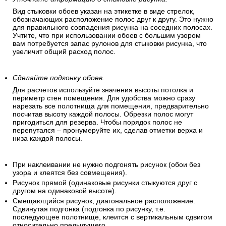
Вид стыковки обоев указан на этикетке в виде стрелок,
обозначающих расположение полос друг к другу. Это нужно
для правильного совпадения рисунка на соседних полосах.
Учтите, что при использовании обоев с большим узором
вам потребуется запас рулонов для стыковки рисунка, что
увеличит общий расход полос.
Сделайте подгонку обоев.
Для расчетов используйте значения высоты потолка и
периметр стен помещения. Для удобства можно сразу
нарезать все полотнища для помещения, предварительно
посчитав высоту каждой полосы. Обрезки полос могут
пригодиться для резерва. Чтобы порядок полос не
перепутался – пронумеруйте их, сделав отметки верха и
низа каждой полосы.
При наклеивании не нужно подгонять рисунок (обои без
узора и клеятся без совмещения).
Рисунок прямой (одинаковые рисунки стыкуются друг с
другом на одинаковой высоте).
Смещающийся рисунок, диагональное расположение.
Сдвинутая подгонка (подгонка по рисунку, т.е.
последующее полотнище, клеится с вертикальным сдвигом
относительно предыдущего