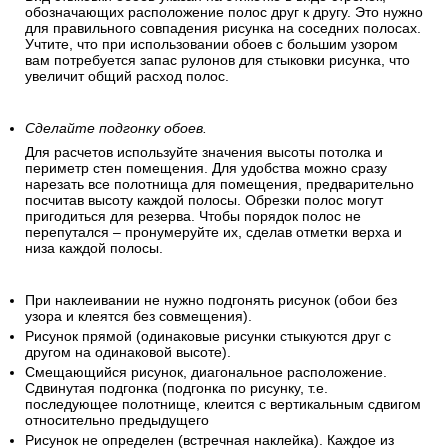
обозначающих расположение полос друг к другу. Это нужно
для правильного совпадения рисунка на соседних полосах.
Учтите, что при использовании обоев с большим узором
вам потребуется запас рулонов для стыковки рисунка, что
увеличит общий расход полос.
Сделайте подгонку обоев.
Для расчетов используйте значения высоты потолка и
периметр стен помещения. Для удобства можно сразу
нарезать все полотнища для помещения, предварительно
посчитав высоту каждой полосы. Обрезки полос могут
пригодиться для резерва. Чтобы порядок полос не
перепутался – пронумеруйте их, сделав отметки верха и
низа каждой полосы.
При наклеивании не нужно подгонять рисунок (обои без
узора и клеятся без совмещения).
Рисунок прямой (одинаковые рисунки стыкуются друг с
другом на одинаковой высоте).
Смещающийся рисунок, диагональное расположение.
Сдвинутая подгонка (подгонка по рисунку, т.е.
последующее полотнище, клеится с вертикальным сдвигом
относительно предыдущего
Рисунок не определен (встречная наклейка). Каждое из