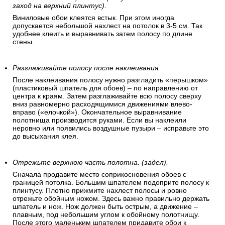
заход на верхний плинтус).
Виниловые обои клеятся встык. При этом иногда
допускается небольшой нахлест на потолок в 3-5 см. Так
удобнее клеить и выравнивать затем полосу по длине
стены.
Разглаживайте полосу после наклеивания.
После наклеивания полосу нужно разгладить «перышком»
(пластиковый шпатель для обоев) – по направлению от
центра к краям. Затем разглаживайте всю полосу сверху
вниз равномерно расходящимися движениями влево-
вправо («елочкой»). Окончательное выравнивание
полотнища производится руками. Если вы наклеили
неровно или появились воздушные пузыри – исправьте это
до высыхания клея.
Отрежьте верхнюю часть полотна. (задел).
Сначала продавите место соприкосновения обоев с
границей потолка. Большим шпателем подоприте полосу к
плинтусу. Плотно прижмите нахлест полосы и ровно
отрежьте обойным ножом. Здесь важно правильно держать
шпатель и нож. Нож должен быть острым, а движение –
плавным, под небольшим углом к обойному полотнищу.
После этого маленьким шпателем придавите обои к