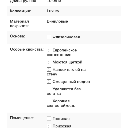
Длина рулона:
10.05 м
Коллекция:
Luxury
Материал
Виниловые
покрытия:
Основа:
Флизелиновая
Особые свойства:
Европейское
соответствие
Моются щеткой
Наносить клей на
стену
Смещенный подгон
Удаляются без
остатка
Хорошая
светостойкость
Помещение:
Гостиная
Прихожая