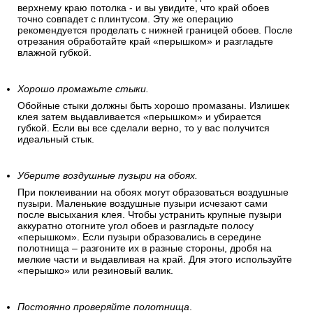
верхнему краю потолка - и вы увидите, что край обоев
точно совпадет с плинтусом. Эту же операцию
рекомендуется проделать с нижней границей обоев. После
отрезания обработайте край «перышком» и разгладьте
влажной губкой.
Хорошо промажьте стыки.
Обойные стыки должны быть хорошо промазаны. Излишек
клея затем выдавливается «перышком» и убирается
губкой. Если вы все сделали верно, то у вас получится
идеальный стык.
Уберите воздушные пузыри на обоях.
При поклеивании на обоях могут образоваться воздушные
пузыри. Маленькие воздушные пузыри исчезают сами
после высыхания клея. Чтобы устранить крупные пузыри
аккуратно отогните угол обоев и разгладьте полосу
«перышком». Если пузыри образовались в середине
полотнища – разгоните их в разные стороны, дробя на
мелкие части и выдавливая на край. Для этого используйте
«перышко» или резиновый валик.
Постоянно проверяйте полотнища
.