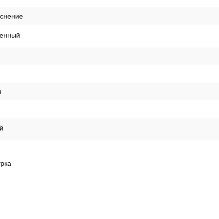
иснение
енный
я
й
урка