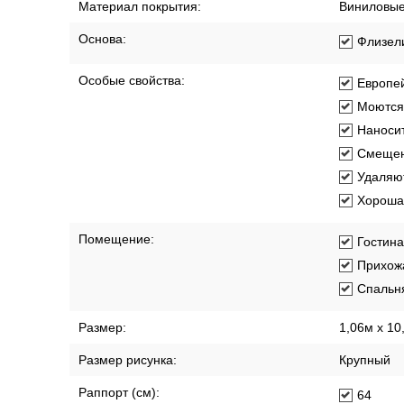
Материал покрытия:
Виниловы
Основа:
Флизел
Особые свойства:
Европей
Моются
Наносит
Смещен
Удаляют
Хорошая
Помещение:
Гостин
Прихож
Спальн
Размер:
1,06м х 10
Размер рисунка:
Крупный
Раппорт (см):
64