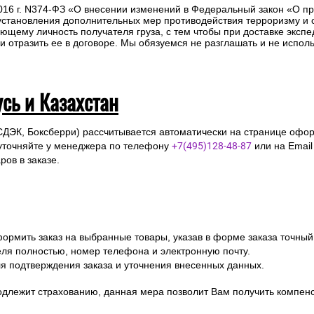
2016 г. N374-ФЗ «О внесении изменений в Федеральный закон «О п
 установления дополнительных мер противодействия терроризму и
ющему личность получателя груза, с тем чтобы при доставке эксп
отразить ее в договоре. Мы обязуемся не разглашать и не исполь
усь и Казахстан
СДЭК, Боксберри) рассчитывается автоматически на странице офор
уточняйте у менеджера по телефону
+7(495)128-48-87
или на Emai
ов в заказе.
ормить заказ на выбранные товары, указав в форме заказа точный
я полностью, номер телефона и электронную почту.
я подтверждения заказа и уточнения внесенных данных.
одлежит страхованию, данная мера позволит Вам получить компен