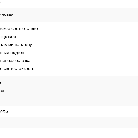
е
иновая
ское соответствие
 щеткой
ь клей на стену
ный подгон
ся без остатка
 светостойкость
ая
ая
я
,05м