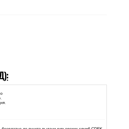
Д):
но
.
ня.
 бесплатно до пункта выдачи курьерских служб CDEK