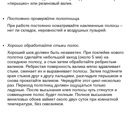
«перышко» или резиновый валик.
Постоянно проверяйте полотнища
.
При работе постоянно осматривайте наклеенные полосы –
нет ли складок, неровностей и воздушных пузырей.
Хорошо обработайте стыки полос.
Хороший шов должен быть незаметен. При поклейке нового
полотна сделайте небольшой заход (около 5 мм) на
соседнюю полосу, а стык затем обработайте ребристым
валиком. Ребристая поверхность валика мягко вдавливает
стыки, сминает их и выравнивает полосы. Затем подтяните
края стыков друг к другу пальцами, разгладьте перышком и
снова прокатайте валиком. Чередуйте этот цикл несколько
раз. Переход полотнищ должен ощущаться только
ладонью. После высыхания клея полосы чуть стянутся и
совмещение полос будет полным. Полное высыхание
виниловых обоев займет около двух суток при комнатной
температуре, без сквозняков.