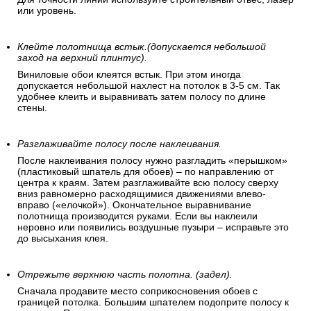
или уровень.
Клейте полотнища встык.(допускается небольшой
заход на верхний плинтус).
Виниловые обои клеятся встык. При этом иногда
допускается небольшой нахлест на потолок в 3-5 см. Так
удобнее клеить и выравнивать затем полосу по длине
стены.
Разглаживайте полосу после наклеивания.
После наклеивания полосу нужно разгладить «перышком»
(пластиковый шпатель для обоев) – по направлению от
центра к краям. Затем разглаживайте всю полосу сверху
вниз равномерно расходящимися движениями влево-
вправо («елочкой»). Окончательное выравнивание
полотнища производится руками. Если вы наклеили
неровно или появились воздушные пузыри – исправьте это
до высыхания клея.
Отрежьте верхнюю часть полотна. (задел).
Сначала продавите место соприкосновения обоев с
границей потолка. Большим шпателем подоприте полосу к