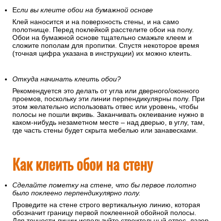
Е
сли вы клеите обои на бумажной основе
Клей наносится и на поверхность стены, и на само
полотнище. Перед поклейкой расстелите обои на полу.
Обои на бумажной основе тщательно смажьте клеем и
сложите пополам для пропитки. Спустя некоторое время
(точная цифра указана в инструкции) их можно клеить.
Откуда начинать клеить обои?
Рекомендуется это делать от угла или дверного/оконного
проемов, поскольку эти линии перпендикулярны полу. При
этом желательно использовать отвес или уровень, чтобы
полосы не пошли вкривь. Заканчивать оклеивание нужно в
каком-нибудь незаметном месте – над дверью, в углу, там,
где часть стены будет скрыта мебелью или занавесками.
Как клеить обои на стену
Сделайте пометку на стене, что бы первое полотно
было поклеено перпендикулярно полу.
Проведите на стене строго вертикальную линию, которая
обозначит границу первой поклеенной обойной полосы.
Для точности линии используйте строительный отвес, лазер