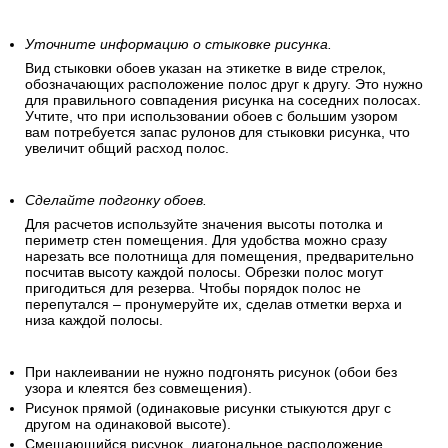
Уточните информацию о стыковке рисунка.
Вид стыковки обоев указан на этикетке в виде стрелок,
обозначающих расположение полос друг к другу. Это нужно
для правильного совпадения рисунка на соседних полосах.
Учтите, что при использовании обоев с большим узором
вам потребуется запас рулонов для стыковки рисунка, что
увеличит общий расход полос.
Сделайте подгонку обоев.
Для расчетов используйте значения высоты потолка и
периметр стен помещения. Для удобства можно сразу
нарезать все полотнища для помещения, предварительно
посчитав высоту каждой полосы. Обрезки полос могут
пригодиться для резерва. Чтобы порядок полос не
перепутался – пронумеруйте их, сделав отметки верха и
низа каждой полосы.
При наклеивании не нужно подгонять рисунок (обои без
узора и клеятся без совмещения).
Рисунок прямой (одинаковые рисунки стыкуются друг с
другом на одинаковой высоте).
Смещающийся рисунок, диагональное расположение.