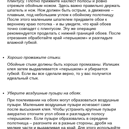
плинтусу. Плотно прижмите нахлест полосы и ровно
отрежьте обойным ножом. Здесь важно правильно держать
шпатель и нож. Нож должен быть острым, а движение –
плавным, под небольшим углом к обойному полотнищу.
После этого маленьким шпателем придавите обои к
верхнему краю потолка - и вы увидите, что край обоев
точно совпадет с плинтусом. Эту же операцию
рекомендуется проделать с нижней границей обоев. После
отрезания обработайте край «перышком» и разгладьте
влажной губкой.
Хорошо промажьте стыки.
Обойные стыки должны быть хорошо промазаны. Излишек
клея затем выдавливается «перышком» и убирается
губкой. Если вы все сделали верно, то у вас получится
идеальный стык.
Уберите воздушные пузыри на обоях.
При поклеивании на обоях могут образоваться воздушные
пузыри. Маленькие воздушные пузыри исчезают сами
после высыхания клея. Чтобы устранить крупные пузыри
аккуратно отогните угол обоев и разгладьте полосу
«перышком». Если пузыри образовались в середине
полотнища – разгоните их в разные стороны, дробя на
мелкие части и выдавливая на край. Для этого используйте