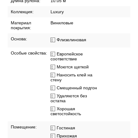
Длина рулона:
10.05 м
Коллекция:
Luxury
Материал
Виниловые
покрытия:
Основа:
Флизелиновая
Особые свойства:
Европейское
соответствие
Моются щеткой
Наносить клей на
стену
Смещенный подгон
Удаляются без
остатка
Хорошая
светостойкость
Помещение:
Гостиная
Прихожая