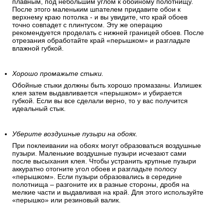
плавным, под небольшим углом к обойному полотнищу.
После этого маленьким шпателем придавите обои к
верхнему краю потолка - и вы увидите, что край обоев
точно совпадет с плинтусом. Эту же операцию
рекомендуется проделать с нижней границей обоев. После
отрезания обработайте край «перышком» и разгладьте
влажной губкой.
Хорошо промажьте стыки.
Обойные стыки должны быть хорошо промазаны. Излишек
клея затем выдавливается «перышком» и убирается
губкой. Если вы все сделали верно, то у вас получится
идеальный стык.
Уберите воздушные пузыри на обоях.
При поклеивании на обоях могут образоваться воздушные
пузыри. Маленькие воздушные пузыри исчезают сами
после высыхания клея. Чтобы устранить крупные пузыри
аккуратно отогните угол обоев и разгладьте полосу
«перышком». Если пузыри образовались в середине
полотнища – разгоните их в разные стороны, дробя на
мелкие части и выдавливая на край. Для этого используйте
«перышко» или резиновый валик.