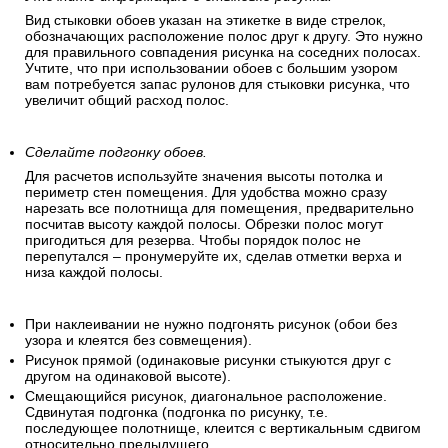
Вид стыковки обоев указан на этикетке в виде стрелок,
обозначающих расположение полос друг к другу. Это нужно
для правильного совпадения рисунка на соседних полосах.
Учтите, что при использовании обоев с большим узором
вам потребуется запас рулонов для стыковки рисунка, что
увеличит общий расход полос.
Сделайте подгонку обоев.
Для расчетов используйте значения высоты потолка и
периметр стен помещения. Для удобства можно сразу
нарезать все полотнища для помещения, предварительно
посчитав высоту каждой полосы. Обрезки полос могут
пригодиться для резерва. Чтобы порядок полос не
перепутался – пронумеруйте их, сделав отметки верха и
низа каждой полосы.
При наклеивании не нужно подгонять рисунок (обои без
узора и клеятся без совмещения).
Рисунок прямой (одинаковые рисунки стыкуются друг с
другом на одинаковой высоте).
Смещающийся рисунок, диагональное расположение.
Сдвинутая подгонка (подгонка по рисунку, т.е.
последующее полотнище, клеится с вертикальным сдвигом
относительно предыдущего