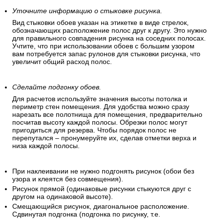
Уточните информацию о стыковке рисунка.
Вид стыковки обоев указан на этикетке в виде стрелок,
обозначающих расположение полос друг к другу. Это нужно
для правильного совпадения рисунка на соседних полосах.
Учтите, что при использовании обоев с большим узором
вам потребуется запас рулонов для стыковки рисунка, что
увеличит общий расход полос.
Сделайте подгонку обоев.
Для расчетов используйте значения высоты потолка и
периметр стен помещения. Для удобства можно сразу
нарезать все полотнища для помещения, предварительно
посчитав высоту каждой полосы. Обрезки полос могут
пригодиться для резерва. Чтобы порядок полос не
перепутался – пронумеруйте их, сделав отметки верха и
низа каждой полосы.
При наклеивании не нужно подгонять рисунок (обои без
узора и клеятся без совмещения).
Рисунок прямой (одинаковые рисунки стыкуются друг с
другом на одинаковой высоте).
Смещающийся рисунок, диагональное расположение.
Сдвинутая подгонка (подгонка по рисунку, т.е.