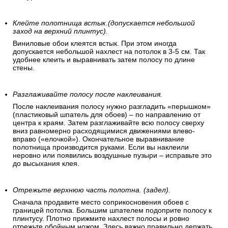
Клейте полотнища встык.(допускается небольшой
заход на верхний плинтус).
Виниловые обои клеятся встык. При этом иногда
допускается небольшой нахлест на потолок в 3-5 см. Так
удобнее клеить и выравнивать затем полосу по длине
стены.
Разглаживайте полосу после наклеивания.
После наклеивания полосу нужно разгладить «перышком»
(пластиковый шпатель для обоев) – по направлению от
центра к краям. Затем разглаживайте всю полосу сверху
вниз равномерно расходящимися движениями влево-
вправо («елочкой»). Окончательное выравнивание
полотнища производится руками. Если вы наклеили
неровно или появились воздушные пузыри – исправьте это
до высыхания клея.
Отрежьте верхнюю часть полотна. (задел).
Сначала продавите место соприкосновения обоев с
границей потолка. Большим шпателем подоприте полосу к
плинтусу. Плотно прижмите нахлест полосы и ровно
отрежьте обойным ножом. Здесь важно правильно держать