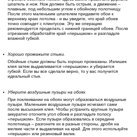
шпатель и нож. Нож должен быть острым, а движение –
плавным, под небольшим углом к обойному полотнищу.
После этого маленьким шпателем придавите обои к
верхнему краю потолка - и вы увидите, что край обоев
точно совпадет с плинтусом. Эту же операцию
рекомендуется проделать с нижней границей обоев. После
отрезания обработайте край «перышком» и разгладьте
влажной губкой.
Хорошо промажьте стыки.
Обойные стыки должны быть хорошо промазаны. Излишек
клея затем выдавливается «перышком» и убирается
губкой. Если вы все сделали верно, то у вас получится
идеальный стык.
Уберите воздушные пузыри на обоях.
При поклеивании на обоях могут образоваться воздушные
пузыри. Маленькие воздушные пузыри исчезают сами
после высыхания клея. Чтобы устранить крупные пузыри
аккуратно отогните угол обоев и разгладьте полосу
«перышком». Если пузыри образовались в середине
полотнища – разгоните их в разные стороны, дробя на
мелкие части и выдавливая на край. Для этого используйте
«перышко» или резиновый валик.