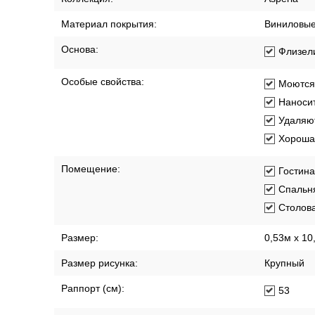
Материал покрытия:
Виниловы
Основа:
Флизел
Особые свойства:
Моются
Наносит
Удаляют
Хорошая
Помещение:
Гостин
Спальн
Столов
Размер:
0,53м x 10
Размер рисунка:
Крупный
Раппорт (см):
53