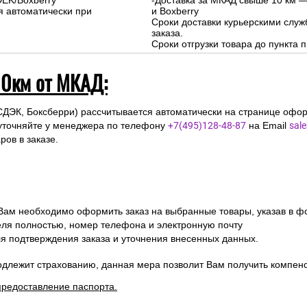
DEK/Boxberry
-Доставка за МКАД свыше 10 км —
я автоматически при
и Boxberry
Сроки доставки курьерскими слу
заказа.
Сроки отгрузки товара до пункта п
10км от МКАД:
СДЭК, Боксберри) рассчитывается автоматически на странице офор
уточняйте у менеджера по телефону
+7(495)128-48-87
на Email
sal
ов в заказе.
 Вам необходимо оформить заказ на выбранные товары, указав в ф
ля полностью, номер телефона и электронную почту
ля подтверждения заказа и уточнения внесенных данных.
одлежит страхованию, данная мера позволит Вам получить компен
предоставление паспорта.