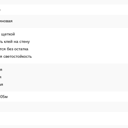
е
иновая
 щеткой
ь клей на стену
ся без остатка
 светостойкость
ая
я
ая
,05м