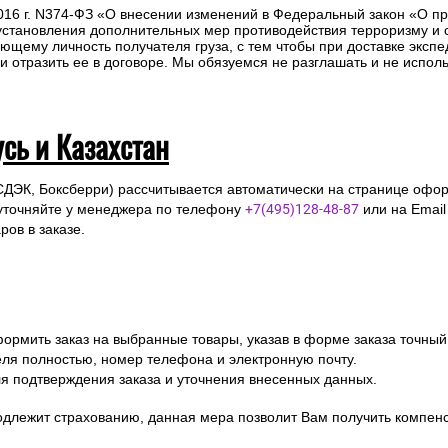
2016 г. N374-ФЗ «О внесении изменений в Федеральный закон «О п
 установления дополнительных мер противодействия терроризму и
ющему личность получателя груза, с тем чтобы при доставке эксп
отразить ее в договоре. Мы обязуемся не разглашать и не исполь
усь и Казахстан
СДЭК, Боксберри) рассчитывается автоматически на странице офор
уточняйте у менеджера по телефону
+7(495)128-48-87
или на Emai
ов в заказе.
ормить заказ на выбранные товары, указав в форме заказа точный
я полностью, номер телефона и электронную почту.
я подтверждения заказа и уточнения внесенных данных.
одлежит страхованию, данная мера позволит Вам получить компен