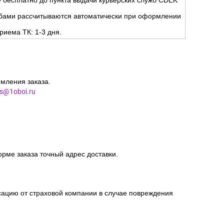
 бесплатно до пункта выдачи курьерских служб CDEK
жбами рассчитываются автоматически при оформлении
риема ТК: 1-3 дня.
мления заказа.
es@1oboi.ru
орме заказа точный адрес доставки.
сацию от страховой компании в случае повреждения