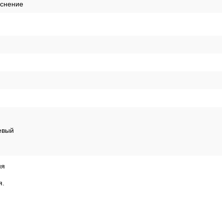
иснение
евый
ия
я.