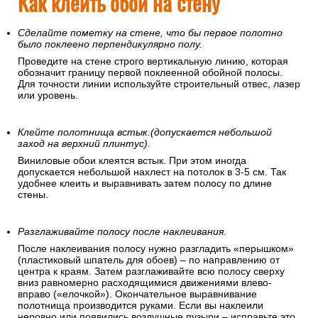
Как клеить обои на стену
Сделайте пометку на стене, что бы первое полотно
было поклеено перпендикулярно полу.
Проведите на стене строго вертикальную линию, которая
обозначит границу первой поклеенной обойной полосы.
Для точности линии используйте строительный отвес, лазер
или уровень.
Клейте полотнища встык.(допускается небольшой
заход на верхний плинтус).
Виниловые обои клеятся встык. При этом иногда
допускается небольшой нахлест на потолок в 3-5 см. Так
удобнее клеить и выравнивать затем полосу по длине
стены.
Разглаживайте полосу после наклеивания.
После наклеивания полосу нужно разгладить «перышком»
(пластиковый шпатель для обоев) – по направлению от
центра к краям. Затем разглаживайте всю полосу сверху
вниз равномерно расходящимися движениями влево-
вправо («елочкой»). Окончательное выравнивание
полотнища производится руками. Если вы наклеили
неровно или появились воздушные пузыри – исправьте это