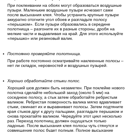
При поклеивании на обоях могут образоваться воздушные
пузыри. Маленькие воздушные пузыри исчезают сами
после высыхания клея. Чтобы устранить крупные пузыри
аккуратно отогните угол обоев и разгладьте полосу
«перышком». Если пузыри образовались в середине
полотнища – разгоните их в разные стороны, дробя на
мелкие части и выдавливая на край. Для этого используйте
«перышко» или резиновый валик.
Постоянно проверяйте полотнища
.
При работе постоянно осматривайте наклеенные полосы –
нет ли складок, неровностей и воздушных пузырей.
Хорошо обработайте стыки полос.
Хороший шов должен быть незаметен. При поклейке нового
полотна сделайте небольшой заход (около 5 мм) на
соседнюю полосу, а стык затем обработайте ребристым
валиком. Ребристая поверхность валика мягко вдавливает
стыки, сминает их и выравнивает полосы. Затем подтяните
края стыков друг к другу пальцами, разгладьте перышком и
снова прокатайте валиком. Чередуйте этот цикл несколько
раз. Переход полотнищ должен ощущаться только
ладонью. После высыхания клея полосы чуть стянутся и
совмещение полос будет полным. Полное высыхание