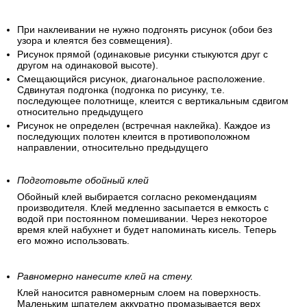
При наклеивании не нужно подгонять рисунок (обои без
узора и клеятся без совмещения).
Рисунок прямой (одинаковые рисунки стыкуются друг с
другом на одинаковой высоте).
Смещающийся рисунок, диагональное расположение.
Сдвинутая подгонка (подгонка по рисунку, т.е.
последующее полотнище, клеится с вертикальным сдвигом
относительно предыдущего
Рисунок не определен (встречная наклейка). Каждое из
последующих полотен клеится в противоположном
направлении, относительно предыдущего
Подготовьте обойный клей
Обойный клей выбирается согласно рекомендациям
производителя. Клей медленно засыпается в емкость с
водой при постоянном помешивании. Через некоторое
время клей набухнет и будет напоминать кисель. Теперь
его можно использовать.
Равномерно нанесите клей на стену.
Клей наносится равномерным слоем на поверхность.
Маленьким шпателем аккуратно промазывается верх