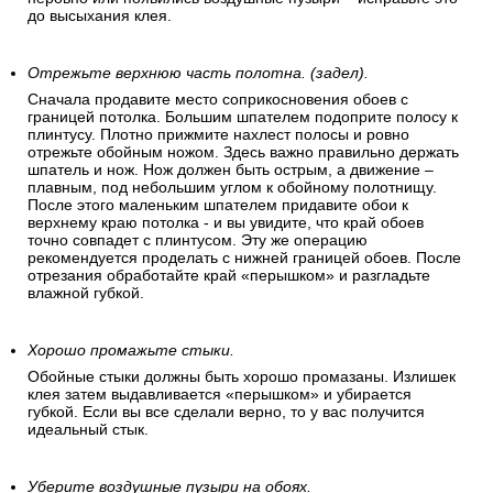
до высыхания клея.
Отрежьте верхнюю часть полотна. (задел).
Сначала продавите место соприкосновения обоев с
границей потолка. Большим шпателем подоприте полосу к
плинтусу. Плотно прижмите нахлест полосы и ровно
отрежьте обойным ножом. Здесь важно правильно держать
шпатель и нож. Нож должен быть острым, а движение –
плавным, под небольшим углом к обойному полотнищу.
После этого маленьким шпателем придавите обои к
верхнему краю потолка - и вы увидите, что край обоев
точно совпадет с плинтусом. Эту же операцию
рекомендуется проделать с нижней границей обоев. После
отрезания обработайте край «перышком» и разгладьте
влажной губкой.
Хорошо промажьте стыки.
Обойные стыки должны быть хорошо промазаны. Излишек
клея затем выдавливается «перышком» и убирается
губкой. Если вы все сделали верно, то у вас получится
идеальный стык.
Уберите воздушные пузыри на обоях.