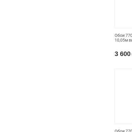
Обои 770
10,05м в
3 600
Обои 770