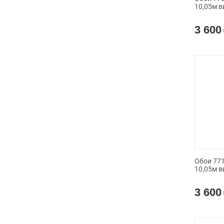
10,05м в
3 600
Обои 771
10,05м в
3 600