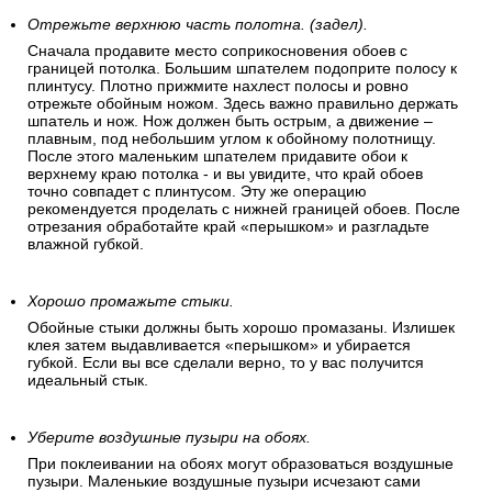
Отрежьте верхнюю часть полотна. (задел).
Сначала продавите место соприкосновения обоев с
границей потолка. Большим шпателем подоприте полосу к
плинтусу. Плотно прижмите нахлест полосы и ровно
отрежьте обойным ножом. Здесь важно правильно держать
шпатель и нож. Нож должен быть острым, а движение –
плавным, под небольшим углом к обойному полотнищу.
После этого маленьким шпателем придавите обои к
верхнему краю потолка - и вы увидите, что край обоев
точно совпадет с плинтусом. Эту же операцию
рекомендуется проделать с нижней границей обоев. После
отрезания обработайте край «перышком» и разгладьте
влажной губкой.
Хорошо промажьте стыки.
Обойные стыки должны быть хорошо промазаны. Излишек
клея затем выдавливается «перышком» и убирается
губкой. Если вы все сделали верно, то у вас получится
идеальный стык.
Уберите воздушные пузыри на обоях.
При поклеивании на обоях могут образоваться воздушные
пузыри. Маленькие воздушные пузыри исчезают сами