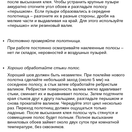
после высыхания клея. Чтобы устранить крупные пузыри
аккуратно отогните угол обоев и разгладьте полосу
«перышком». Если пузыри образовались в середине
полотнища – разгоните их в разные стороны, дробя на
мелкие части и выдавливая на край. Для этого используйте
«перышко» или резиновый валик.
Постоянно проверяйте полотнища
.
При работе постоянно осматривайте наклеенные полосы –
нет ли складок, неровностей и воздушных пузырей.
Хорошо обработайте стыки полос.
Хороший шов должен быть незаметен. При поклейке нового
полотна сделайте небольшой заход (около 5 мм) на
соседнюю полосу, а стык затем обработайте ребристым
валиком. Ребристая поверхность валика мягко вдавливает
стыки, сминает их и выравнивает полосы. Затем подтяните
края стыков друг к другу пальцами, разгладьте перышком и
снова прокатайте валиком. Чередуйте этот цикл несколько
раз. Переход полотнищ должен ощущаться только
ладонью. После высыхания клея полосы чуть стянутся и
совмещение полос будет полным. Полное высыхание
виниловых обоев займет около двух суток при комнатной
температуре, без сквозняков.