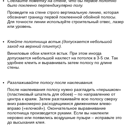
Сделайте пометку на стене, что бы первое полотно
было поклеено перпендикулярно полу.
Проведите на стене строго вертикальную линию, которая
обозначит границу первой поклеенной обойной полосы.
Для точности линии используйте строительный отвес, лазер
или уровень.
Клейте полотнища встык.(допускается небольшой
заход на верхний плинтус).
Виниловые обои клеятся встык. При этом иногда
допускается небольшой нахлест на потолок в 3-5 см. Так
удобнее клеить и выравнивать затем полосу по длине
стены.
Разглаживайте полосу после наклеивания.
После наклеивания полосу нужно разгладить «перышком»
(пластиковый шпатель для обоев) – по направлению от
центра к краям. Затем разглаживайте всю полосу сверху
вниз равномерно расходящимися движениями влево-
вправо («елочкой»). Окончательное выравнивание
полотнища производится руками. Если вы наклеили
неровно или появились воздушные пузыри – исправьте это
до высыхания клея.