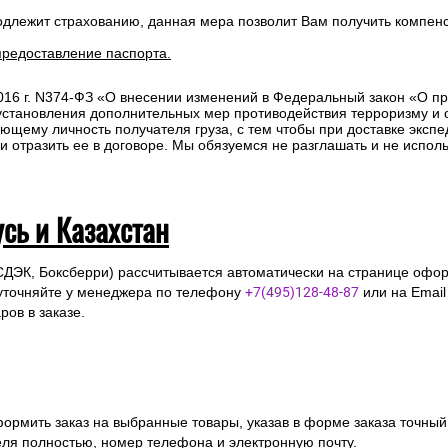
одлежит страхованию, данная мера позволит Вам получить компен
предоставление паспорта.
2016 г. N374-ФЗ «О внесении изменений в Федеральный закон «О п
 установления дополнительных мер противодействия терроризму и
ющему личность получателя груза, с тем чтобы при доставке эксп
отразить ее в договоре. Мы обязуемся не разглашать и не исполь
усь и Казахстан
СДЭК, Боксберри) рассчитывается автоматически на странице офор
уточняйте у менеджера по телефону
+7(495)128-48-87
или на Emai
ов в заказе.
ормить заказ на выбранные товары, указав в форме заказа точный
я полностью, номер телефона и электронную почту.