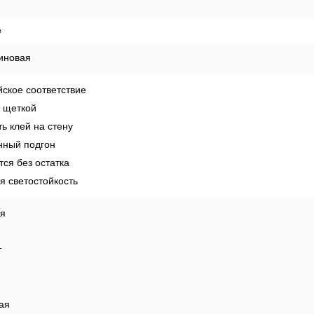
е
иновая
ское соответствие
 щеткой
ь клей на стену
ный подгон
ся без остатка
 светостойкость
ая
т
ая