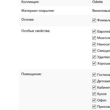
Коллекция:
Odette
Материал покрытия:
Виниловы
Основа:
Флизел
Особые свойства:
Европей
Моются
Наносит
Смещен
Удаляют
Хорошая
Помещение:
Гостин
Детская
Кабине
Кухня
Офис
Прихож