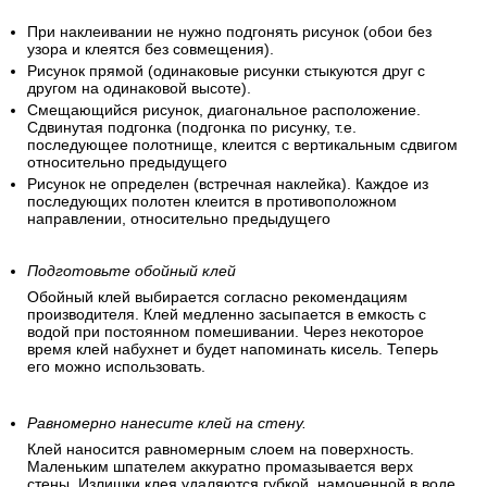
При наклеивании не нужно подгонять рисунок (обои без
узора и клеятся без совмещения).
Рисунок прямой (одинаковые рисунки стыкуются друг с
другом на одинаковой высоте).
Смещающийся рисунок, диагональное расположение.
Сдвинутая подгонка (подгонка по рисунку, т.е.
последующее полотнище, клеится с вертикальным сдвигом
относительно предыдущего
Рисунок не определен (встречная наклейка). Каждое из
последующих полотен клеится в противоположном
направлении, относительно предыдущего
Подготовьте обойный клей
Обойный клей выбирается согласно рекомендациям
производителя. Клей медленно засыпается в емкость с
водой при постоянном помешивании. Через некоторое
время клей набухнет и будет напоминать кисель. Теперь
его можно использовать.
Равномерно нанесите клей на стену.
Клей наносится равномерным слоем на поверхность.
Маленьким шпателем аккуратно промазывается верх
стены. Излишки клея удаляются губкой, намоченной в воде.