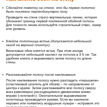
Сделайте пометку на стене, что бы первое полотно
было поклеено перпендикулярно полу.
Проведите на стене строго вертикальную линию, которая
обозначит границу первой поклеенной обойной полосы.
Для точности линии используйте строительный отвес, лазер
или уровень.
Клейте полотнища встык.(допускается небольшой
заход на верхний плинтус).
Виниловые обои клеятся встык. При этом иногда
допускается небольшой нахлест на потолок в 3-5 см. Так
удобнее клеить и выравнивать затем полосу по длине
стены.
Разглаживайте полосу после наклеивания.
После наклеивания полосу нужно разгладить «перышком»
(пластиковый шпатель для обоев) – по направлению от
центра к краям. Затем разглаживайте всю полосу сверху
вниз равномерно расходящимися движениями влево-
вправо («елочкой»). Окончательное выравнивание
полотнища производится руками. Если вы наклеили
неровно или появились воздушные пузыри – исправьте это