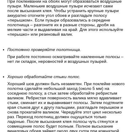
При поклеивании на обоях могут образоваться воздушные
пузыри. Маленькие воздушные пузыри исчезают сами
после высыхания клея. Чтобы устранить крупные пузыри
аккуратно отогните угол обоев и разгладьте полосу
«перышком». Если пузыри образовались в середине
полотнища – разгоните их в разные стороны, дробя на
мелкие части и выдавливая на край. Для этого используйте
«перышко» или резиновый валик.
Постоянно проверяйте полотнища
.
При работе постоянно осматривайте наклеенные полосы –
нет ли складок, неровностей и воздушных пузырей.
Хорошо обработайте стыки полос.
Хороший шов должен быть незаметен. При поклейке нового
полотна сделайте небольшой заход (около 5 мм) на
соседнюю полосу, а стык затем обработайте ребристым
валиком. Ребристая поверхность валика мягко вдавливает
стыки, сминает их и выравнивает полосы. Затем подтяните
края стыков друг к другу пальцами, разгладьте перышком и
снова прокатайте валиком. Чередуйте этот цикл несколько
раз. Переход полотнищ должен ощущаться только
ладонью. После высыхания клея полосы чуть стянутся и
совмещение полос будет полным. Полное высыхание
виниловых обоев займет около двух суток при комнатной