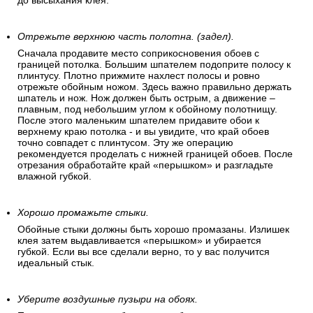
до высыхания клея.
Отрежьте верхнюю часть полотна. (задел).
Сначала продавите место соприкосновения обоев с
границей потолка. Большим шпателем подоприте полосу к
плинтусу. Плотно прижмите нахлест полосы и ровно
отрежьте обойным ножом. Здесь важно правильно держать
шпатель и нож. Нож должен быть острым, а движение –
плавным, под небольшим углом к обойному полотнищу.
После этого маленьким шпателем придавите обои к
верхнему краю потолка - и вы увидите, что край обоев
точно совпадет с плинтусом. Эту же операцию
рекомендуется проделать с нижней границей обоев. После
отрезания обработайте край «перышком» и разгладьте
влажной губкой.
Хорошо промажьте стыки.
Обойные стыки должны быть хорошо промазаны. Излишек
клея затем выдавливается «перышком» и убирается
губкой. Если вы все сделали верно, то у вас получится
идеальный стык.
Уберите воздушные пузыри на обоях.