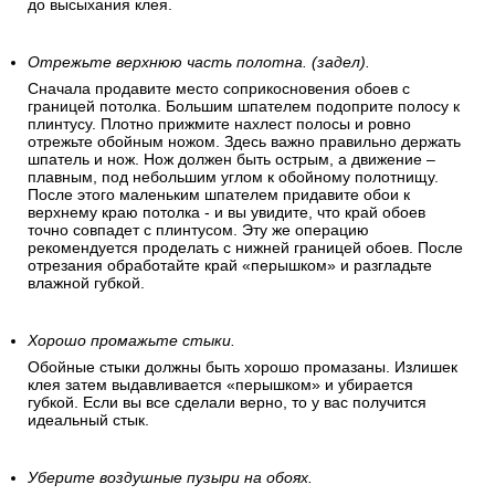
до высыхания клея.
Отрежьте верхнюю часть полотна. (задел).
Сначала продавите место соприкосновения обоев с
границей потолка. Большим шпателем подоприте полосу к
плинтусу. Плотно прижмите нахлест полосы и ровно
отрежьте обойным ножом. Здесь важно правильно держать
шпатель и нож. Нож должен быть острым, а движение –
плавным, под небольшим углом к обойному полотнищу.
После этого маленьким шпателем придавите обои к
верхнему краю потолка - и вы увидите, что край обоев
точно совпадет с плинтусом. Эту же операцию
рекомендуется проделать с нижней границей обоев. После
отрезания обработайте край «перышком» и разгладьте
влажной губкой.
Хорошо промажьте стыки.
Обойные стыки должны быть хорошо промазаны. Излишек
клея затем выдавливается «перышком» и убирается
губкой. Если вы все сделали верно, то у вас получится
идеальный стык.
Уберите воздушные пузыри на обоях.