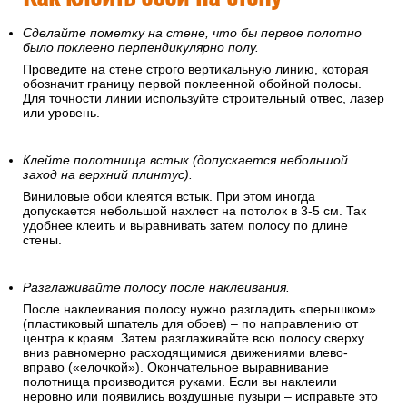
Сделайте пометку на стене, что бы первое полотно
было поклеено перпендикулярно полу.
Проведите на стене строго вертикальную линию, которая
обозначит границу первой поклеенной обойной полосы.
Для точности линии используйте строительный отвес, лазер
или уровень.
Клейте полотнища встык.(допускается небольшой
заход на верхний плинтус).
Виниловые обои клеятся встык. При этом иногда
допускается небольшой нахлест на потолок в 3-5 см. Так
удобнее клеить и выравнивать затем полосу по длине
стены.
Разглаживайте полосу после наклеивания.
После наклеивания полосу нужно разгладить «перышком»
(пластиковый шпатель для обоев) – по направлению от
центра к краям. Затем разглаживайте всю полосу сверху
вниз равномерно расходящимися движениями влево-
вправо («елочкой»). Окончательное выравнивание
полотнища производится руками. Если вы наклеили
неровно или появились воздушные пузыри – исправьте это