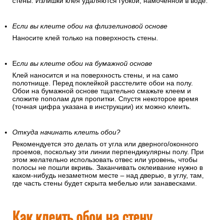
стены. Излишки клея удаляются губкой, намоченной в воде.
Если вы клеите обои на флизелиновой основе
Наносите клей только на поверхность стены.
Е
сли вы клеите обои на бумажной основе
Клей наносится и на поверхность стены, и на само
полотнище. Перед поклейкой расстелите обои на полу.
Обои на бумажной основе тщательно смажьте клеем и
сложите пополам для пропитки. Спустя некоторое время
(точная цифра указана в инструкции) их можно клеить.
Откуда начинать клеить обои?
Рекомендуется это делать от угла или дверного/оконного
проемов, поскольку эти линии перпендикулярны полу. При
этом желательно использовать отвес или уровень, чтобы
полосы не пошли вкривь. Заканчивать оклеивание нужно в
каком-нибудь незаметном месте – над дверью, в углу, там,
где часть стены будет скрыта мебелью или занавесками.
Как клеить обои на стену