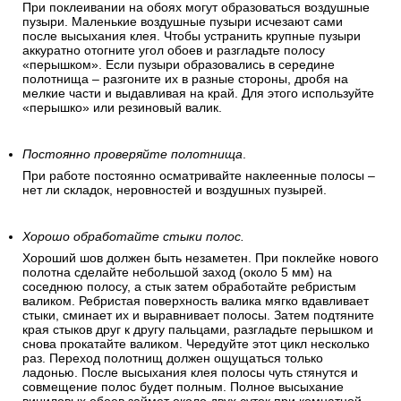
При поклеивании на обоях могут образоваться воздушные
пузыри. Маленькие воздушные пузыри исчезают сами
после высыхания клея. Чтобы устранить крупные пузыри
аккуратно отогните угол обоев и разгладьте полосу
«перышком». Если пузыри образовались в середине
полотнища – разгоните их в разные стороны, дробя на
мелкие части и выдавливая на край. Для этого используйте
«перышко» или резиновый валик.
Постоянно проверяйте полотнища
.
При работе постоянно осматривайте наклеенные полосы –
нет ли складок, неровностей и воздушных пузырей.
Хорошо обработайте стыки полос.
Хороший шов должен быть незаметен. При поклейке нового
полотна сделайте небольшой заход (около 5 мм) на
соседнюю полосу, а стык затем обработайте ребристым
валиком. Ребристая поверхность валика мягко вдавливает
стыки, сминает их и выравнивает полосы. Затем подтяните
края стыков друг к другу пальцами, разгладьте перышком и
снова прокатайте валиком. Чередуйте этот цикл несколько
раз. Переход полотнищ должен ощущаться только
ладонью. После высыхания клея полосы чуть стянутся и
совмещение полос будет полным. Полное высыхание