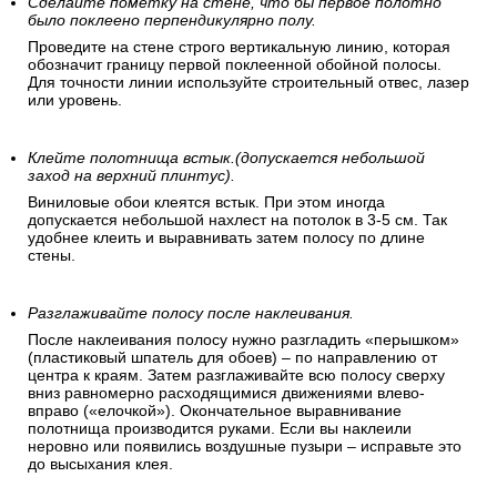
Сделайте пометку на стене, что бы первое полотно
было поклеено перпендикулярно полу.
Проведите на стене строго вертикальную линию, которая
обозначит границу первой поклеенной обойной полосы.
Для точности линии используйте строительный отвес, лазер
или уровень.
Клейте полотнища встык.(допускается небольшой
заход на верхний плинтус).
Виниловые обои клеятся встык. При этом иногда
допускается небольшой нахлест на потолок в 3-5 см. Так
удобнее клеить и выравнивать затем полосу по длине
стены.
Разглаживайте полосу после наклеивания.
После наклеивания полосу нужно разгладить «перышком»
(пластиковый шпатель для обоев) – по направлению от
центра к краям. Затем разглаживайте всю полосу сверху
вниз равномерно расходящимися движениями влево-
вправо («елочкой»). Окончательное выравнивание
полотнища производится руками. Если вы наклеили
неровно или появились воздушные пузыри – исправьте это
до высыхания клея.