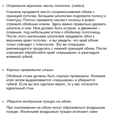
Отрежьте верхнюю часть полотна. (задел).
Сначала продавите место соприкосновения обоев с
границей потолка. Большим шпателем подоприте полосу к
плинтусу. Плотно прижмите нахлест полосы и ровно
отрежьте обойным ножом. Здесь важно правильно держать
шпатель и нож. Нож должен быть острым, а движение –
плавным, под небольшим углом к обойному полотнищу.
После этого маленьким шпателем придавите обои к
верхнему краю потолка - и вы увидите, что край обоев
точно совпадет с плинтусом. Эту же операцию
рекомендуется проделать с нижней границей обоев. После
отрезания обработайте край «перышком» и разгладьте
влажной губкой.
Хорошо промажьте стыки.
Обойные стыки должны быть хорошо промазаны. Излишек
клея затем выдавливается «перышком» и убирается
губкой. Если вы все сделали верно, то у вас получится
идеальный стык.
Уберите воздушные пузыри на обоях.
При поклеивании на обоях могут образоваться воздушные
пузыри. Маленькие воздушные пузыри исчезают сами