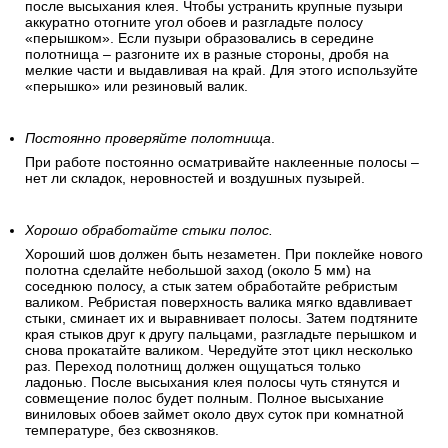
после высыхания клея. Чтобы устранить крупные пузыри
аккуратно отогните угол обоев и разгладьте полосу
«перышком». Если пузыри образовались в середине
полотнища – разгоните их в разные стороны, дробя на
мелкие части и выдавливая на край. Для этого используйте
«перышко» или резиновый валик.
Постоянно проверяйте полотнища
.
При работе постоянно осматривайте наклеенные полосы –
нет ли складок, неровностей и воздушных пузырей.
Хорошо обработайте стыки полос.
Хороший шов должен быть незаметен. При поклейке нового
полотна сделайте небольшой заход (около 5 мм) на
соседнюю полосу, а стык затем обработайте ребристым
валиком. Ребристая поверхность валика мягко вдавливает
стыки, сминает их и выравнивает полосы. Затем подтяните
края стыков друг к другу пальцами, разгладьте перышком и
снова прокатайте валиком. Чередуйте этот цикл несколько
раз. Переход полотнищ должен ощущаться только
ладонью. После высыхания клея полосы чуть стянутся и
совмещение полос будет полным. Полное высыхание
виниловых обоев займет около двух суток при комнатной
температуре, без сквозняков.