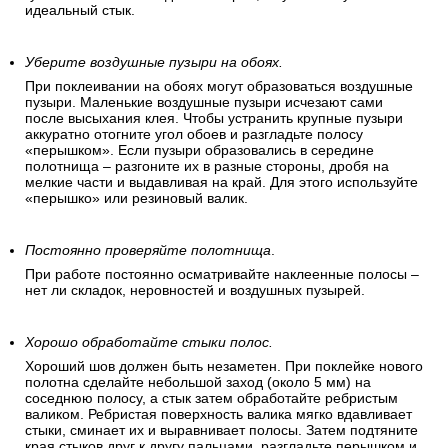
идеальный стык.
Уберите воздушные пузыри на обоях.
При поклеивании на обоях могут образоваться воздушные
пузыри. Маленькие воздушные пузыри исчезают сами
после высыхания клея. Чтобы устранить крупные пузыри
аккуратно отогните угол обоев и разгладьте полосу
«перышком». Если пузыри образовались в середине
полотнища – разгоните их в разные стороны, дробя на
мелкие части и выдавливая на край. Для этого используйте
«перышко» или резиновый валик.
Постоянно проверяйте полотнища
.
При работе постоянно осматривайте наклеенные полосы –
нет ли складок, неровностей и воздушных пузырей.
Хорошо обработайте стыки полос.
Хороший шов должен быть незаметен. При поклейке нового
полотна сделайте небольшой заход (около 5 мм) на
соседнюю полосу, а стык затем обработайте ребристым
валиком. Ребристая поверхность валика мягко вдавливает
стыки, сминает их и выравнивает полосы. Затем подтяните
края стыков друг к другу пальцами, разгладьте перышком и