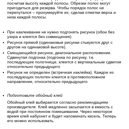
посчитав высоту каждой полосы. Обрезки полос могут
пригодиться для резерва. Чтобы порядок полос не
перепутался – пронумеруйте их, сделав отметки верха и
низа каждой полосы.
При наклеивании не нужно подгонять рисунок (обои без
узора и клеятся без совмещения).
Рисунок прямой (одинаковые рисунки стыкуются друг с
другом на одинаковой высоте).
Смещающийся рисунок, диагональное расположение.
Сдвинутая подгонка (подгонка по рисунку, т.е.
последующее полотнище, клеится с вертикальным сдвигом
относительно предыдущего
Рисунок не определен (встречная наклейка). Каждое из
последующих полотен клеится в противоположном
направлении, относительно предыдущего
Подготовьте обойный клей
Обойный клей выбирается согласно рекомендациям
производителя. Клей медленно засыпается в емкость с
водой при постоянном помешивании. Через некоторое
время клей набухнет и будет напоминать кисель. Теперь
его можно использовать.