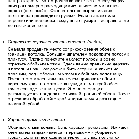
центра к краям. Затем разглаживайте всю полосу сверху
вниз равномерно расходящимися движениями влево-
вправо («елочкой»). Окончательное выравнивание
полотнища производится руками. Если вы наклеили
неровно или появились воздушные пузыри – исправьте это
до высыхания клея.
Отрежьте верхнюю часть полотна. (задел).
Сначала продавите место соприкосновения обоев с
границей потолка. Большим шпателем подоприте полосу к
плинтусу. Плотно прижмите нахлест полосы и ровно
отрежьте обойным ножом. Здесь важно правильно держать
шпатель и нож. Нож должен быть острым, а движение –
плавным, под небольшим углом к обойному полотнищу.
После этого маленьким шпателем придавите обои к
верхнему краю потолка - и вы увидите, что край обоев
точно совпадет с плинтусом. Эту же операцию
рекомендуется проделать с нижней границей обоев. После
отрезания обработайте край «перышком» и разгладьте
влажной губкой.
Хорошо промажьте стыки.
Обойные стыки должны быть хорошо промазаны. Излишек
клея затем выдавливается «перышком» и убирается
губкой. Если вы все сделали верно, то у вас получится