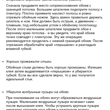
Сначала продавите место соприкосновения обоев с
границей потолка. Большим шпателем подоприте полосу к
плинтусу. Плотно прижмите нахлест полосы и ровно
отрежьте обойным ножом. Здесь важно правильно держать
шпатель и нож. Нож должен быть острым, а движение –
плавным, под небольшим углом к обойному полотнищу.
После этого маленьким шпателем придавите обои к
верхнему краю потолка - и вы увидите, что край обоев
точно совпадет с плинтусом. Эту же операцию
рекомендуется проделать с нижней границей обоев. После
отрезания обработайте край «перышком» и разгладьте
влажной губкой.
Хорошо промажьте стыки.
Обойные стыки должны быть хорошо промазаны. Излишек
клея затем выдавливается «перышком» и убирается
губкой. Если вы все сделали верно, то у вас получится
идеальный стык.
Уберите воздушные пузыри на обоях.
При поклеивании на обоях могут образоваться воздушные
пузыри. Маленькие воздушные пузыри исчезают сами
после высыхания клея. Чтобы устранить крупные пузыри
аккуратно отогните угол обоев и разгладьте полосу