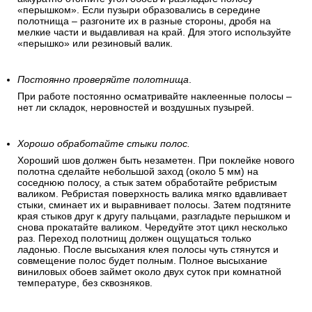
«перышком». Если пузыри образовались в середине
полотнища – разгоните их в разные стороны, дробя на
мелкие части и выдавливая на край. Для этого используйте
«перышко» или резиновый валик.
Постоянно проверяйте полотнища
.
При работе постоянно осматривайте наклеенные полосы –
нет ли складок, неровностей и воздушных пузырей.
Хорошо обработайте стыки полос.
Хороший шов должен быть незаметен. При поклейке нового
полотна сделайте небольшой заход (около 5 мм) на
соседнюю полосу, а стык затем обработайте ребристым
валиком. Ребристая поверхность валика мягко вдавливает
стыки, сминает их и выравнивает полосы. Затем подтяните
края стыков друг к другу пальцами, разгладьте перышком и
снова прокатайте валиком. Чередуйте этот цикл несколько
раз. Переход полотнищ должен ощущаться только
ладонью. После высыхания клея полосы чуть стянутся и
совмещение полос будет полным. Полное высыхание
виниловых обоев займет около двух суток при комнатной
температуре, без сквозняков.