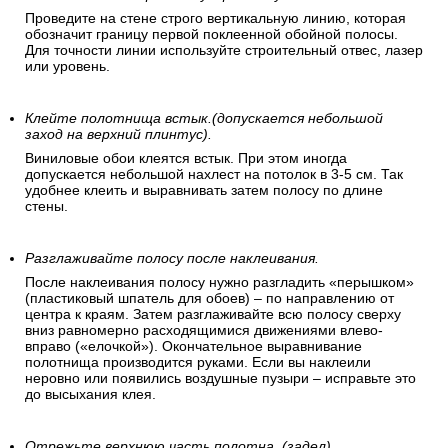
Проведите на стене строго вертикальную линию, которая
обозначит границу первой поклеенной обойной полосы.
Для точности линии используйте строительный отвес, лазер
или уровень.
Клейте полотнища встык.(допускается небольшой
заход на верхний плинтус).
Виниловые обои клеятся встык. При этом иногда
допускается небольшой нахлест на потолок в 3-5 см. Так
удобнее клеить и выравнивать затем полосу по длине
стены.
Разглаживайте полосу после наклеивания.
После наклеивания полосу нужно разгладить «перышком»
(пластиковый шпатель для обоев) – по направлению от
центра к краям. Затем разглаживайте всю полосу сверху
вниз равномерно расходящимися движениями влево-
вправо («елочкой»). Окончательное выравнивание
полотнища производится руками. Если вы наклеили
неровно или появились воздушные пузыри – исправьте это
до высыхания клея.
Отрежьте верхнюю часть полотна. (задел).