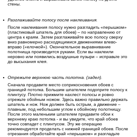
стены.
Разглаживайте полосу после наклеивания.
После наклеивания полосу нужно разгладить «перышком»
(пластиковый шпатель для обоев) – по направлению от
центра к краям. Затем разглаживайте всю полосу сверху
вниз равномерно расходящимися движениями влево-
вправо («елочкой»). Окончательное выравнивание
полотнища производится руками. Если вы наклеили
неровно или появились воздушные пузыри – исправьте это
до высыхания клея.
Отрежьте верхнюю часть полотна. (задел).
Сначала продавите место соприкосновения обоев с
границей потолка. Большим шпателем подоприте полосу к
плинтусу. Плотно прижмите нахлест полосы и ровно
отрежьте обойным ножом. Здесь важно правильно держать
шпатель и нож. Нож должен быть острым, а движение –
плавным, под небольшим углом к обойному полотнищу.
После этого маленьким шпателем придавите обои к
верхнему краю потолка - и вы увидите, что край обоев
точно совпадет с плинтусом. Эту же операцию
рекомендуется проделать с нижней границей обоев. После
отрезания обработайте край «перышком» и разгладьте