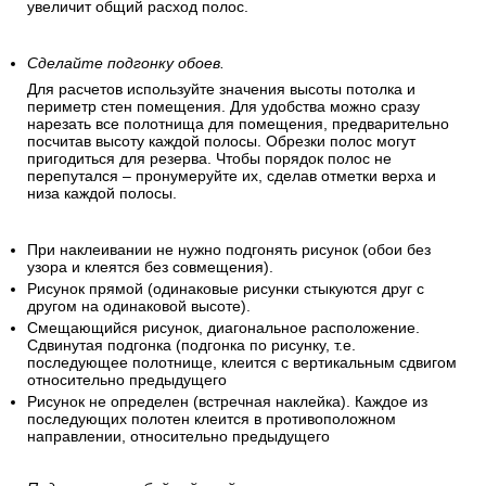
увеличит общий расход полос.
Сделайте подгонку обоев.
Для расчетов используйте значения высоты потолка и
периметр стен помещения. Для удобства можно сразу
нарезать все полотнища для помещения, предварительно
посчитав высоту каждой полосы. Обрезки полос могут
пригодиться для резерва. Чтобы порядок полос не
перепутался – пронумеруйте их, сделав отметки верха и
низа каждой полосы.
При наклеивании не нужно подгонять рисунок (обои без
узора и клеятся без совмещения).
Рисунок прямой (одинаковые рисунки стыкуются друг с
другом на одинаковой высоте).
Смещающийся рисунок, диагональное расположение.
Сдвинутая подгонка (подгонка по рисунку, т.е.
последующее полотнище, клеится с вертикальным сдвигом
относительно предыдущего
Рисунок не определен (встречная наклейка). Каждое из
последующих полотен клеится в противоположном
направлении, относительно предыдущего