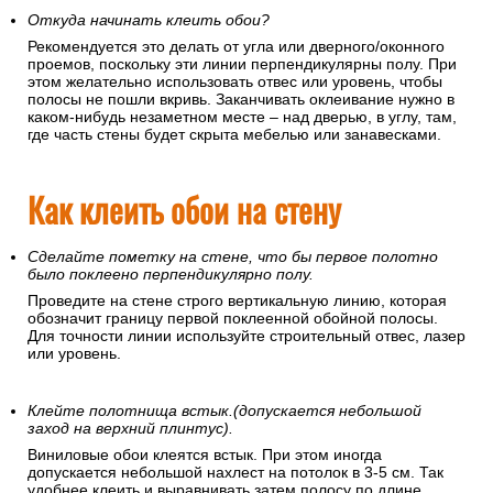
Откуда начинать клеить обои?
Рекомендуется это делать от угла или дверного/оконного
проемов, поскольку эти линии перпендикулярны полу. При
этом желательно использовать отвес или уровень, чтобы
полосы не пошли вкривь. Заканчивать оклеивание нужно в
каком-нибудь незаметном месте – над дверью, в углу, там,
где часть стены будет скрыта мебелью или занавесками.
Как клеить обои на стену
Сделайте пометку на стене, что бы первое полотно
было поклеено перпендикулярно полу.
Проведите на стене строго вертикальную линию, которая
обозначит границу первой поклеенной обойной полосы.
Для точности линии используйте строительный отвес, лазер
или уровень.
Клейте полотнища встык.(допускается небольшой
заход на верхний плинтус).
Виниловые обои клеятся встык. При этом иногда
допускается небольшой нахлест на потолок в 3-5 см. Так
удобнее клеить и выравнивать затем полосу по длине