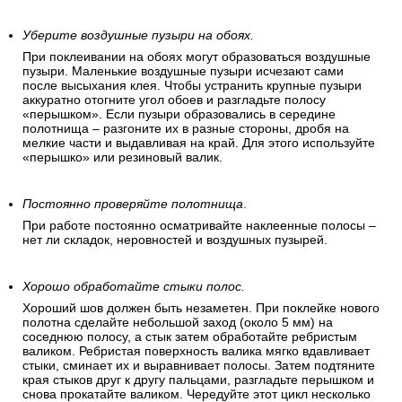
Уберите воздушные пузыри на обоях.
При поклеивании на обоях могут образоваться воздушные
пузыри. Маленькие воздушные пузыри исчезают сами
после высыхания клея. Чтобы устранить крупные пузыри
аккуратно отогните угол обоев и разгладьте полосу
«перышком». Если пузыри образовались в середине
полотнища – разгоните их в разные стороны, дробя на
мелкие части и выдавливая на край. Для этого используйте
«перышко» или резиновый валик.
Постоянно проверяйте полотнища
.
При работе постоянно осматривайте наклеенные полосы –
нет ли складок, неровностей и воздушных пузырей.
Хорошо обработайте стыки полос.
Хороший шов должен быть незаметен. При поклейке нового
полотна сделайте небольшой заход (около 5 мм) на
соседнюю полосу, а стык затем обработайте ребристым
валиком. Ребристая поверхность валика мягко вдавливает
стыки, сминает их и выравнивает полосы. Затем подтяните
края стыков друг к другу пальцами, разгладьте перышком и
снова прокатайте валиком. Чередуйте этот цикл несколько