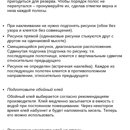
пригодиться для резерва. Чтобы порядок полос не
перепутался – пронумеруйте их, сделав отметки верха и
низа каждой полосы.
При наклеивании не нужно подгонять рисунок (обои без
узора и клеятся без совмещения).
Рисунок прямой (одинаковые рисунки стыкуются друг с
другом на одинаковой высоте).
Смещающийся рисунок, диагональное расположение.
Сдвинутая подгонка (подгонка по рисунку, т.е.
последующее полотнище, клеится с вертикальным сдвигом
относительно предыдущего
Рисунок не определен (встречная наклейка). Каждое из
последующих полотен клеится в противоположном
направлении, относительно предыдущего
Подготовьте обойный клей
Обойный клей выбирается согласно рекомендациям
производителя. Клей медленно засыпается в емкость с
водой при постоянном помешивании. Через некоторое
время клей набухнет и будет напоминать кисель. Теперь
его можно использовать.