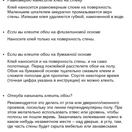
Равномерно нанесите клей на стену.
Клей наносится равномерным слоем на поверхность.
Маленьким шпателем аккуратно промазывается верх
стены. Излишки клея удаляются губкой, намоченной в воде.
Если вы клеите обои на флизелиновой основе
Наносите клей только на поверхность стены.
Е
сли вы клеите обои на бумажной основе
Клей наносится и на поверхность стены, и на само
полотнище. Перед поклейкой расстелите обои на полу.
Обои на бумажной основе тщательно смажьте клеем и
сложите пополам для пропитки. Спустя некоторое время
(точная цифра указана в инструкции) их можно клеить.
Откуда начинать клеить обои?
Рекомендуется это делать от угла или дверного/оконного
проемов, поскольку эти линии перпендикулярны полу. При
этом желательно использовать отвес или уровень, чтобы
полосы не пошли вкривь. Заканчивать оклеивание нужно в
каком-нибудь незаметном месте – над дверью, в углу, там,
где часть стены будет скрыта мебелью или занавесками.