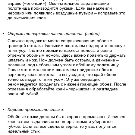
вправо («елочкой»). Окончательное выравнивание
полотнища производится руками. Если вы наклеили
неровно или появились воздушные пузыри – исправьте это
до высыхания клея.
Отрежьте верхнюю часть полотна. (задел).
Сначала продавите место соприкосновения обоев с
границей потолка. Большим шпателем подоприте полосу к
плинтусу. Плотно прижмите нахлест полосы и ровно
отрежьте обойным ножом. Здесь важно правильно держать
шпатель и нож. Нож должен быть острым, а движение –
плавным, под небольшим углом к обойному полотнищу.
После этого маленьким шпателем придавите обои к
верхнему краю потолка - и вы увидите, что край обоев
точно совпадет с плинтусом. Эту же операцию
рекомендуется проделать с нижней границей обоев. После
отрезания обработайте край «перышком» и разгладьте
влажной губкой.
Хорошо промажьте стыки.
Обойные стыки должны быть хорошо промазаны. Излишек
клея затем выдавливается «перышком» и убирается
губкой. Если вы все сделали верно, то у вас получится
идеальный стык.