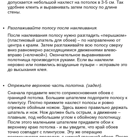
допускается небольшой нахлест на потолок в 3-5 см. Так
удобнее клеить и выравнивать затем полосу по длине
стены.
Разглаживайте полосу после наклеивания.
После наклеивания полосу нужно разгладить «перышком»
(пластиковый шпатель для обоев) – по направлению от
центра к краям. Затем разглаживайте всю полосу сверху
вниз равномерно расходящимися движениями влево-
вправо («елочкой»). Окончательное выравнивание
полотнища производится руками. Если вы наклеили
неровно или появились воздушные пузыри – исправьте это
до высыхания клея.
Отрежьте верхнюю часть полотна. (задел).
Сначала продавите место соприкосновения обоев с
границей потолка. Большим шпателем подоприте полосу к
плинтусу. Плотно прижмите нахлест полосы и ровно
отрежьте обойным ножом. Здесь важно правильно держать
шпатель и нож. Нож должен быть острым, а движение –
плавным, под небольшим углом к обойному полотнищу.
После этого маленьким шпателем придавите обои к
верхнему краю потолка - и вы увидите, что край обоев
точно совпадет с плинтусом. Эту же операцию
рекомендуется проделать с нижней границей обоев. После