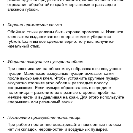
отрезания обработайте край «перышком» и разгладьте
влажной губкой.
Хорошо промажьте стыки.
Обойные стыки должны быть хорошо промазаны. Излишек
клея затем выдавливается «перышком» и убирается
губкой. Если вы все сделали верно, то у вас получится
идеальный стык.
Уберите воздушные пузыри на обоях.
При поклеивании на обоях могут образоваться воздушные
пузыри. Маленькие воздушные пузыри исчезают сами
после высыхания клея. Чтобы устранить крупные пузыри
аккуратно отогните угол обоев и разгладьте полосу
«перышком». Если пузыри образовались в середине
полотнища – разгоните их в разные стороны, дробя на
мелкие части и выдавливая на край. Для этого используйте
«перышко» или резиновый валик.
Постоянно проверяйте полотнища
.
При работе постоянно осматривайте наклеенные полосы –
нет ли складок, неровностей и воздушных пузырей.