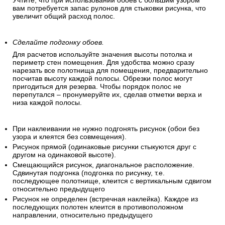
Учтите, что при использовании обоев с большим узором
вам потребуется запас рулонов для стыковки рисунка, что
увеличит общий расход полос.
Сделайте подгонку обоев.
Для расчетов используйте значения высоты потолка и
периметр стен помещения. Для удобства можно сразу
нарезать все полотнища для помещения, предварительно
посчитав высоту каждой полосы. Обрезки полос могут
пригодиться для резерва. Чтобы порядок полос не
перепутался – пронумеруйте их, сделав отметки верха и
низа каждой полосы.
При наклеивании не нужно подгонять рисунок (обои без
узора и клеятся без совмещения).
Рисунок прямой (одинаковые рисунки стыкуются друг с
другом на одинаковой высоте).
Смещающийся рисунок, диагональное расположение.
Сдвинутая подгонка (подгонка по рисунку, т.е.
последующее полотнище, клеится с вертикальным сдвигом
относительно предыдущего
Рисунок не определен (встречная наклейка). Каждое из
последующих полотен клеится в противоположном
направлении, относительно предыдущего