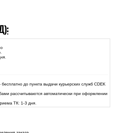
Д):
но
.
ня.
 бесплатно до пункта выдачи курьерских служб CDEK
жбами рассчитываются автоматически при оформлении
риема ТК: 1-3 дня.
мления заказа.