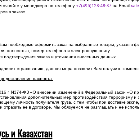
уточняйте у менеджера по телефону
+7(495)128-48-87
на Email
sal
ов в заказе.
 Вам необходимо оформить заказ на выбранные товары, указав в ф
ля полностью, номер телефона и электронную почту
ля подтверждения заказа и уточнения внесенных данных.
одлежит страхованию, данная мера позволит Вам получить компен
предоставление паспорта.
2016 г. N374-ФЗ «О внесении изменений в Федеральный закон «О п
 установления дополнительных мер противодействия терроризму и
ющему личность получателя груза, с тем чтобы при доставке эксп
отразить ее в договоре. Мы обязуемся не разглашать и не исполь
усь и Казахстан