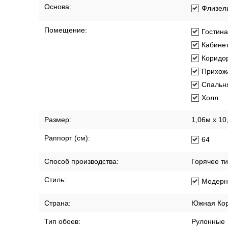
Основа:
Флизел
Помещение:
Гостин
Кабине
Коридо
Прихож
Спальн
Холл
Размер:
1,06м х 10
Раппорт (см):
64
Способ производства:
Горячее т
Стиль:
Модерн
Страна:
Южная Ко
Тип обоев:
Рулонные