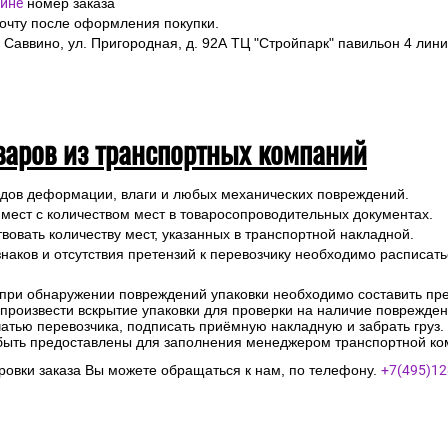
ине
номер заказа
почту после оформления покупки.
 Саввино, ул. Пригородная, д. 92А ТЦ "Стройпарк" павильон 4 лини
варов из транспортных компаний
ледов деформации, влаги и любых механических повреждений.
 мест с количеством мест в товаросопроводительных документах.
вовать количеству мест, указанных в транспортной накладной.
наков и отсутствия претензий к перевозчику необходимо расписатьс
 при обнаружении повреждений упаковки необходимо составить прет
е произвести вскрытие упаковки для проверки на наличие поврежде
чатью перевозчика, подписать приёмную накладную и забрать груз.
быть предоставлены для заполнения менеджером транспортной ко
овки заказа Вы можете обращаться к нам, по телефону.
+7(495)12