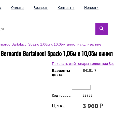
а
Оплата
Возврат
Контакты
Новости
nardo Bartalucci Spazio 1,06м х 10,05м винил на флизелине
Bernardo Bartalucci Spazio 1,06м х 10,05м вини
Показать ещё товары коллекции Spa
Варианты
84181-7
цвета:
Код товара:
32783
3 960
₽
Цена: