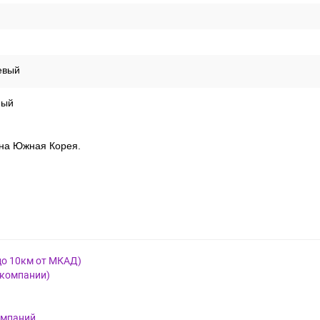
евый
ный
рана Южная Корея.
до 10км от МКАД)
 компании)
омпаний