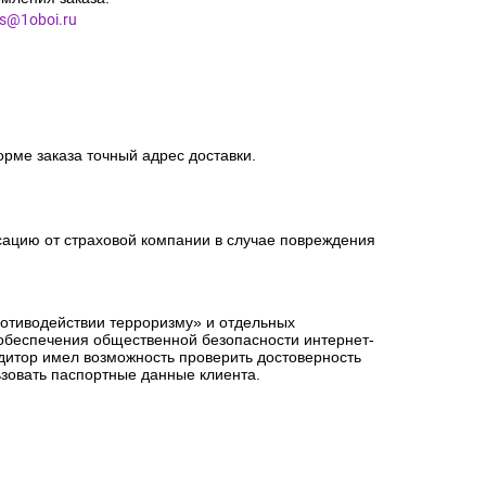
es@1oboi.ru
орме заказа точный адрес доставки.
сацию от страховой компании в случае повреждения
ротиводействии терроризму» и отдельных
 обеспечения общественной безопасности интернет-
едитор имел возможность проверить достоверность
зовать паспортные данные клиента.