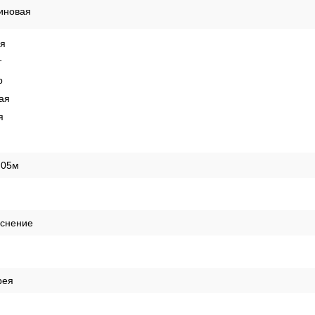
иновая
ая
т
р
ая
я
,05м
иснение
рея