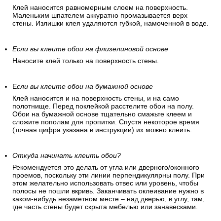
Клей наносится равномерным слоем на поверхность.
Маленьким шпателем аккуратно промазывается верх
стены. Излишки клея удаляются губкой, намоченной в воде.
Если вы клеите обои на флизелиновой основе
Наносите клей только на поверхность стены.
Е
сли вы клеите обои на бумажной основе
Клей наносится и на поверхность стены, и на само
полотнище. Перед поклейкой расстелите обои на полу.
Обои на бумажной основе тщательно смажьте клеем и
сложите пополам для пропитки. Спустя некоторое время
(точная цифра указана в инструкции) их можно клеить.
Откуда начинать клеить обои?
Рекомендуется это делать от угла или дверного/оконного
проемов, поскольку эти линии перпендикулярны полу. При
этом желательно использовать отвес или уровень, чтобы
полосы не пошли вкривь. Заканчивать оклеивание нужно в
каком-нибудь незаметном месте – над дверью, в углу, там,
где часть стены будет скрыта мебелью или занавесками.