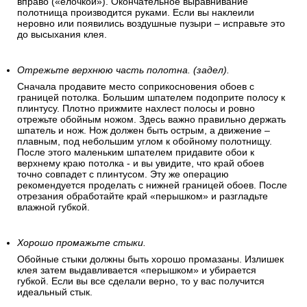
вправо («елочкой»). Окончательное выравнивание
полотнища производится руками. Если вы наклеили
неровно или появились воздушные пузыри – исправьте это
до высыхания клея.
Отрежьте верхнюю часть полотна. (задел).
Сначала продавите место соприкосновения обоев с
границей потолка. Большим шпателем подоприте полосу к
плинтусу. Плотно прижмите нахлест полосы и ровно
отрежьте обойным ножом. Здесь важно правильно держать
шпатель и нож. Нож должен быть острым, а движение –
плавным, под небольшим углом к обойному полотнищу.
После этого маленьким шпателем придавите обои к
верхнему краю потолка - и вы увидите, что край обоев
точно совпадет с плинтусом. Эту же операцию
рекомендуется проделать с нижней границей обоев. После
отрезания обработайте край «перышком» и разгладьте
влажной губкой.
Хорошо промажьте стыки.
Обойные стыки должны быть хорошо промазаны. Излишек
клея затем выдавливается «перышком» и убирается
губкой. Если вы все сделали верно, то у вас получится
идеальный стык.