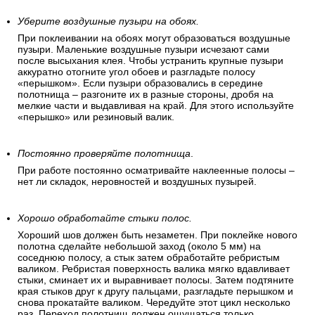
Уберите воздушные пузыри на обоях.
При поклеивании на обоях могут образоваться воздушные
пузыри. Маленькие воздушные пузыри исчезают сами
после высыхания клея. Чтобы устранить крупные пузыри
аккуратно отогните угол обоев и разгладьте полосу
«перышком». Если пузыри образовались в середине
полотнища – разгоните их в разные стороны, дробя на
мелкие части и выдавливая на край. Для этого используйте
«перышко» или резиновый валик.
Постоянно проверяйте полотнища
.
При работе постоянно осматривайте наклеенные полосы –
нет ли складок, неровностей и воздушных пузырей.
Хорошо обработайте стыки полос.
Хороший шов должен быть незаметен. При поклейке нового
полотна сделайте небольшой заход (около 5 мм) на
соседнюю полосу, а стык затем обработайте ребристым
валиком. Ребристая поверхность валика мягко вдавливает
стыки, сминает их и выравнивает полосы. Затем подтяните
края стыков друг к другу пальцами, разгладьте перышком и
снова прокатайте валиком. Чередуйте этот цикл несколько
раз. Переход полотнищ должен ощущаться только