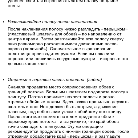
удобнее клеить и выравнивать затем полосу по длине
стены.
Разглаживайте полосу после наклеивания.
После наклеивания полосу нужно разгладить «перышком»
(пластиковый шпатель для обоев) – по направлению от
центра к краям. Затем разглаживайте всю полосу сверху
вниз равномерно расходящимися движениями влево-
вправо («елочкой»). Окончательное выравнивание
полотнища производится руками. Если вы наклеили
неровно или появились воздушные пузыри – исправьте это
до высыхания клея.
Отрежьте верхнюю часть полотна. (задел).
Сначала продавите место соприкосновения обоев с
границей потолка. Большим шпателем подоприте полосу к
плинтусу. Плотно прижмите нахлест полосы и ровно
отрежьте обойным ножом. Здесь важно правильно держать
шпатель и нож. Нож должен быть острым, а движение –
плавным, под небольшим углом к обойному полотнищу.
После этого маленьким шпателем придавите обои к
верхнему краю потолка - и вы увидите, что край обоев
точно совпадет с плинтусом. Эту же операцию
рекомендуется проделать с нижней границей обоев. После
отрезания обработайте край «перышком» и разгладьте