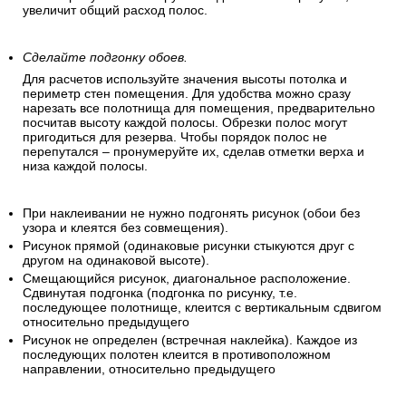
увеличит общий расход полос.
Сделайте подгонку обоев.
Для расчетов используйте значения высоты потолка и
периметр стен помещения. Для удобства можно сразу
нарезать все полотнища для помещения, предварительно
посчитав высоту каждой полосы. Обрезки полос могут
пригодиться для резерва. Чтобы порядок полос не
перепутался – пронумеруйте их, сделав отметки верха и
низа каждой полосы.
При наклеивании не нужно подгонять рисунок (обои без
узора и клеятся без совмещения).
Рисунок прямой (одинаковые рисунки стыкуются друг с
другом на одинаковой высоте).
Смещающийся рисунок, диагональное расположение.
Сдвинутая подгонка (подгонка по рисунку, т.е.
последующее полотнище, клеится с вертикальным сдвигом
относительно предыдущего
Рисунок не определен (встречная наклейка). Каждое из
последующих полотен клеится в противоположном
направлении, относительно предыдущего