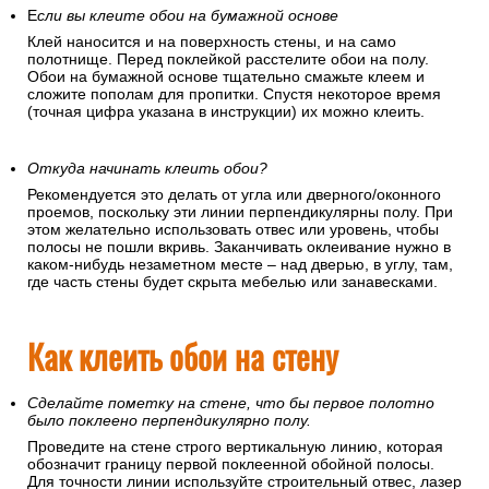
Е
сли вы клеите обои на бумажной основе
Клей наносится и на поверхность стены, и на само
полотнище. Перед поклейкой расстелите обои на полу.
Обои на бумажной основе тщательно смажьте клеем и
сложите пополам для пропитки. Спустя некоторое время
(точная цифра указана в инструкции) их можно клеить.
Откуда начинать клеить обои?
Рекомендуется это делать от угла или дверного/оконного
проемов, поскольку эти линии перпендикулярны полу. При
этом желательно использовать отвес или уровень, чтобы
полосы не пошли вкривь. Заканчивать оклеивание нужно в
каком-нибудь незаметном месте – над дверью, в углу, там,
где часть стены будет скрыта мебелью или занавесками.
Как клеить обои на стену
Сделайте пометку на стене, что бы первое полотно
было поклеено перпендикулярно полу.
Проведите на стене строго вертикальную линию, которая
обозначит границу первой поклеенной обойной полосы.
Для точности линии используйте строительный отвес, лазер