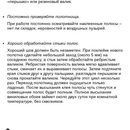
«перышко» или резиновый валик.
Постоянно проверяйте полотнища
.
При работе постоянно осматривайте наклеенные полосы –
нет ли складок, неровностей и воздушных пузырей.
Хорошо обработайте стыки полос.
Хороший шов должен быть незаметен. При поклейке нового
полотна сделайте небольшой заход (около 5 мм) на
соседнюю полосу, а стык затем обработайте ребристым
валиком. Ребристая поверхность валика мягко вдавливает
стыки, сминает их и выравнивает полосы. Затем подтяните
края стыков друг к другу пальцами, разгладьте перышком и
снова прокатайте валиком. Чередуйте этот цикл несколько
раз. Переход полотнищ должен ощущаться только
ладонью. После высыхания клея полосы чуть стянутся и
совмещение полос будет полным. Полное высыхание
виниловых обоев займет около двух суток при комнатной
температуре, без сквозняков.