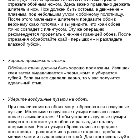
отрежьте обойным ножом. Здесь важно правильно держать
шпатель и нож. Нож должен быть острым, а движение –
плавным, под небольшим углом к обойному полотнищу.
После этого маленьким шпателем придавите обои к
верхнему краю потолка - и вы увидите, что край обоев
точно совпадет с плинтусом. Эту же операцию
рекомендуется проделать с нижней границей обоев. После
отрезания обработайте край «перышком» и разгладьте
влажной губкой.
Хорошо промажьте стыки.
Обойные стыки должны быть хорошо промазаны. Излишек
клея затем выдавливается «перышком» и убирается
губкой. Если вы все сделали верно, то у вас получится
идеальный стык.
Уберите воздушные пузыри на обоях.
При поклеивании на обоях могут образоваться воздушные
пузыри. Маленькие воздушные пузыри исчезают сами
после высыхания клея. Чтобы устранить крупные пузыри
аккуратно отогните угол обоев и разгладьте полосу
«перышком». Если пузыри образовались в середине
полотнища – разгоните их в разные стороны, дробя на
мелкие части и выдавливая на край. Для этого используйте