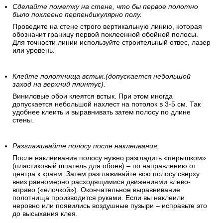
Сделайте пометку на стене, что бы первое полотно
было поклеено перпендикулярно полу.
Проведите на стене строго вертикальную линию, которая
обозначит границу первой поклеенной обойной полосы.
Для точности линии используйте строительный отвес, лазер
или уровень.
Клейте полотнища встык.(допускается небольшой
заход на верхний плинтус).
Виниловые обои клеятся встык. При этом иногда
допускается небольшой нахлест на потолок в 3-5 см. Так
удобнее клеить и выравнивать затем полосу по длине
стены.
Разглаживайте полосу после наклеивания.
После наклеивания полосу нужно разгладить «перышком»
(пластиковый шпатель для обоев) – по направлению от
центра к краям. Затем разглаживайте всю полосу сверху
вниз равномерно расходящимися движениями влево-
вправо («елочкой»). Окончательное выравнивание
полотнища производится руками. Если вы наклеили
неровно или появились воздушные пузыри – исправьте это
до высыхания клея.