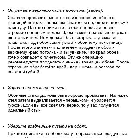
Отрежьте верхнюю часть полотна. (задел).
Сначала продавите место соприкосновения обоев с
границей потолка. Большим шпателем подоприте полосу к
плинтусу. Плотно прижмите нахлест полосы и ровно
отрежьте обойным ножом. Здесь важно правильно держать
шпатель и нож. Нож должен быть острым, а движение –
плавным, под небольшим углом к обойному полотнищу.
После этого маленьким шпателем придавите обои к
верхнему краю потолка - и вы увидите, что край обоев
точно совпадет с плинтусом. Эту же операцию
рекомендуется проделать с нижней границей обоев. После
отрезания обработайте край «перышком» и разгладьте
влажной губкой.
Хорошо промажьте стыки.
Обойные стыки должны быть хорошо промазаны. Излишек
клея затем выдавливается «перышком» и убирается
губкой. Если вы все сделали верно, то у вас получится
идеальный стык.
Уберите воздушные пузыри на обоях.
При поклеивании на обоях могут образоваться воздушные