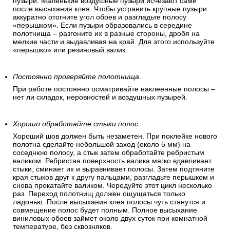
пузыри. Маленькие воздушные пузыри исчезают сами
после высыхания клея. Чтобы устранить крупные пузыри
аккуратно отогните угол обоев и разгладьте полосу
«перышком». Если пузыри образовались в середине
полотнища – разгоните их в разные стороны, дробя на
мелкие части и выдавливая на край. Для этого используйте
«перышко» или резиновый валик.
Постоянно проверяйте полотнища
.
При работе постоянно осматривайте наклеенные полосы –
нет ли складок, неровностей и воздушных пузырей.
Хорошо обработайте стыки полос.
Хороший шов должен быть незаметен. При поклейке нового
полотна сделайте небольшой заход (около 5 мм) на
соседнюю полосу, а стык затем обработайте ребристым
валиком. Ребристая поверхность валика мягко вдавливает
стыки, сминает их и выравнивает полосы. Затем подтяните
края стыков друг к другу пальцами, разгладьте перышком и
снова прокатайте валиком. Чередуйте этот цикл несколько
раз. Переход полотнищ должен ощущаться только
ладонью. После высыхания клея полосы чуть стянутся и
совмещение полос будет полным. Полное высыхание
виниловых обоев займет около двух суток при комнатной
температуре, без сквозняков.