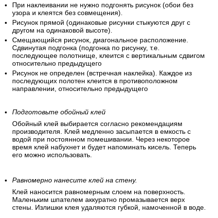
При наклеивании не нужно подгонять рисунок (обои без
узора и клеятся без совмещения).
Рисунок прямой (одинаковые рисунки стыкуются друг с
другом на одинаковой высоте).
Смещающийся рисунок, диагональное расположение.
Сдвинутая подгонка (подгонка по рисунку, т.е.
последующее полотнище, клеится с вертикальным сдвигом
относительно предыдущего
Рисунок не определен (встречная наклейка). Каждое из
последующих полотен клеится в противоположном
направлении, относительно предыдущего
Подготовьте обойный клей
Обойный клей выбирается согласно рекомендациям
производителя. Клей медленно засыпается в емкость с
водой при постоянном помешивании. Через некоторое
время клей набухнет и будет напоминать кисель. Теперь
его можно использовать.
Равномерно нанесите клей на стену.
Клей наносится равномерным слоем на поверхность.
Маленьким шпателем аккуратно промазывается верх
стены. Излишки клея удаляются губкой, намоченной в воде.