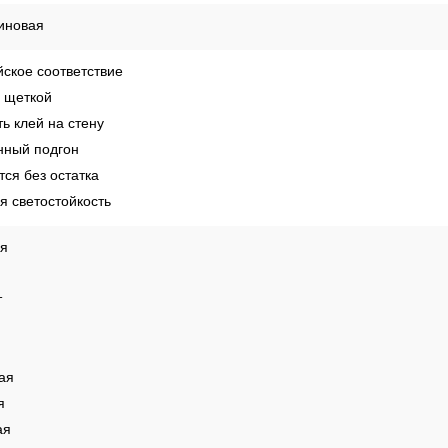
иновая
ское соответствие
 щеткой
ь клей на стену
ный подгон
ся без остатка
 светостойкость
ая
т
ая
я
ая