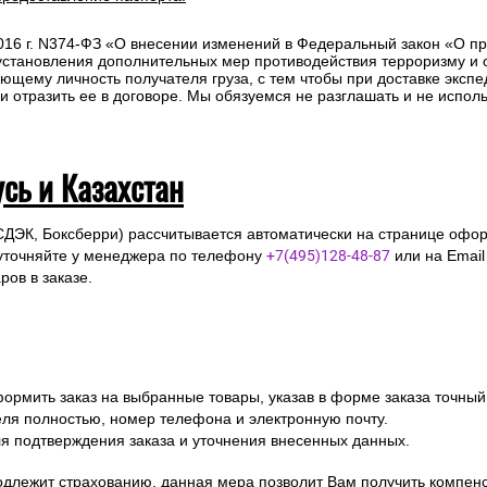
2016 г. N374-ФЗ «О внесении изменений в Федеральный закон «О п
 установления дополнительных мер противодействия терроризму и
ющему личность получателя груза, с тем чтобы при доставке эксп
отразить ее в договоре. Мы обязуемся не разглашать и не исполь
усь и Казахстан
СДЭК, Боксберри) рассчитывается автоматически на странице офор
уточняйте у менеджера по телефону
+7(495)128-48-87
или на Emai
ов в заказе.
ормить заказ на выбранные товары, указав в форме заказа точный
я полностью, номер телефона и электронную почту.
я подтверждения заказа и уточнения внесенных данных.
одлежит страхованию, данная мера позволит Вам получить компен