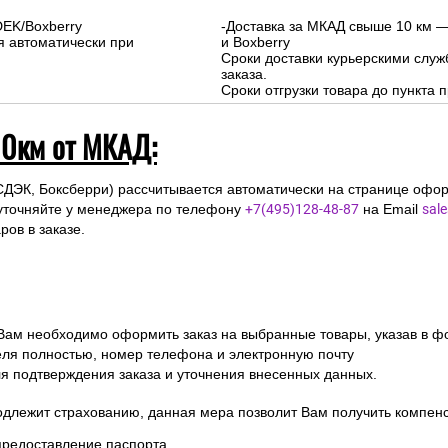
DEK/Boxberry
-Доставка за МКАД свыше 10 км —
я автоматически при
и Boxberry
Сроки доставки курьерскими слу
заказа.
Сроки отгрузки товара до пункта п
10км от МКАД:
СДЭК, Боксберри) рассчитывается автоматически на странице офор
уточняйте у менеджера по телефону
+7(495)128-48-87
на Email
sal
ов в заказе.
 Вам необходимо оформить заказ на выбранные товары, указав в ф
ля полностью, номер телефона и электронную почту
ля подтверждения заказа и уточнения внесенных данных.
одлежит страхованию, данная мера позволит Вам получить компен
предоставление паспорта.