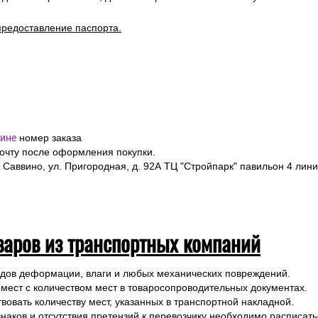
предоставление паспорта.
ине
номер заказа
почту после оформления покупки.
 Саввино, ул. Пригородная, д. 92А ТЦ "Стройпарк" павильон 4 лини
варов из транспортных компаний
ледов деформации, влаги и любых механических повреждений.
 мест с количеством мест в товаросопроводительных документах.
вовать количеству мест, указанных в транспортной накладной.
наков и отсутствия претензий к перевозчику необходимо расписатьс