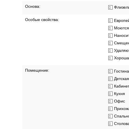
Основа:
Флизел
Особые свойства:
Европей
Моются
Наносит
Смещен
Удаляют
Хорошая
Помещение:
Гостин
Детская
Кабине
Кухня
Офис
Прихож
Спальн
Столов