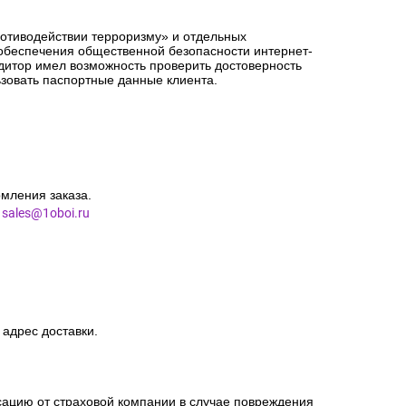
ротиводействии терроризму» и отдельных
 обеспечения общественной безопасности интернет-
едитор имел возможность проверить достоверность
зовать паспортные данные клиента.
мления заказа.
l
sales@1oboi.ru
 адрес доставки.
сацию от страховой компании в случае повреждения