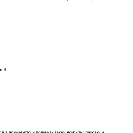
я В.
я в документах и получить заказ, вскрыть упаковку и