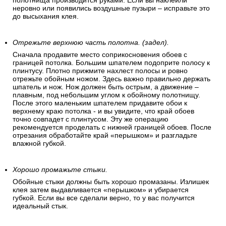
полотнища производится руками. Если вы наклеили
неровно или появились воздушные пузыри – исправьте это
до высыхания клея.
Отрежьте верхнюю часть полотна. (задел).
Сначала продавите место соприкосновения обоев с
границей потолка. Большим шпателем подоприте полосу к
плинтусу. Плотно прижмите нахлест полосы и ровно
отрежьте обойным ножом. Здесь важно правильно держать
шпатель и нож. Нож должен быть острым, а движение –
плавным, под небольшим углом к обойному полотнищу.
После этого маленьким шпателем придавите обои к
верхнему краю потолка - и вы увидите, что край обоев
точно совпадет с плинтусом. Эту же операцию
рекомендуется проделать с нижней границей обоев. После
отрезания обработайте край «перышком» и разгладьте
влажной губкой.
Хорошо промажьте стыки.
Обойные стыки должны быть хорошо промазаны. Излишек
клея затем выдавливается «перышком» и убирается
губкой. Если вы все сделали верно, то у вас получится
идеальный стык.