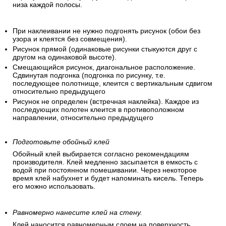
низа каждой полосы.
При наклеивании не нужно подгонять рисунок (обои без
узора и клеятся без совмещения).
Рисунок прямой (одинаковые рисунки стыкуются друг с
другом на одинаковой высоте).
Смещающийся рисунок, диагональное расположение.
Сдвинутая подгонка (подгонка по рисунку, т.е.
последующее полотнище, клеится с вертикальным сдвигом
относительно предыдущего
Рисунок не определен (встречная наклейка). Каждое из
последующих полотен клеится в противоположном
направлении, относительно предыдущего
Подготовьте обойный клей
Обойный клей выбирается согласно рекомендациям
производителя. Клей медленно засыпается в емкость с
водой при постоянном помешивании. Через некоторое
время клей набухнет и будет напоминать кисель. Теперь
его можно использовать.
Равномерно нанесите клей на стену.
Клей наносится равномерным слоем на поверхность.