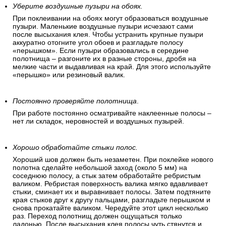
Уберите воздушные пузыри на обоях.
При поклеивании на обоях могут образоваться воздушные
пузыри. Маленькие воздушные пузыри исчезают сами
после высыхания клея. Чтобы устранить крупные пузыри
аккуратно отогните угол обоев и разгладьте полосу
«перышком». Если пузыри образовались в середине
полотнища – разгоните их в разные стороны, дробя на
мелкие части и выдавливая на край. Для этого используйте
«перышко» или резиновый валик.
Постоянно проверяйте полотнища
.
При работе постоянно осматривайте наклеенные полосы –
нет ли складок, неровностей и воздушных пузырей.
Хорошо обработайте стыки полос.
Хороший шов должен быть незаметен. При поклейке нового
полотна сделайте небольшой заход (около 5 мм) на
соседнюю полосу, а стык затем обработайте ребристым
валиком. Ребристая поверхность валика мягко вдавливает
стыки, сминает их и выравнивает полосы. Затем подтяните
края стыков друг к другу пальцами, разгладьте перышком и
снова прокатайте валиком. Чередуйте этот цикл несколько
раз. Переход полотнищ должен ощущаться только
ладонью. После высыхания клея полосы чуть стянутся и