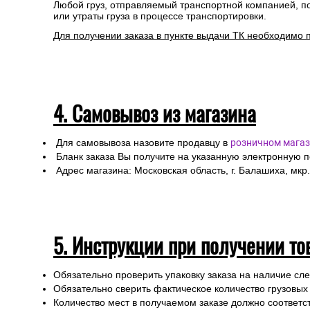
Информацию по отправке другими службами доставки 
Стоимость рассчитывается от общего веса/объема товар
Сроки отгрузки товара до пункта приема ТК: 1-3 дня.
Доставка до транспортных компаний — бесплатно
Правила оформления:
Для расчета стоимости доставки Вам необходимо оф
При оформлении необходимо указать ФИО получател
Специалисты интернет-магазина свяжутся с Вами дл
Любой груз, отправляемый транспортной компанией, п
или утраты груза в процессе транспортировки.
Для получении заказа в пункте выдачи ТК необходимо 
4. Самовывоз из магазина
Для самовывоза назовите продавцу в
розничном магаз
Бланк заказа Вы получите на указанную электронную 