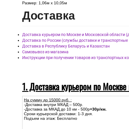
Ширина рулона:
1,06 м
Цвет:
Серый
Элементы рисунка:
Рогожка
ткань
Обои артикул 588237, бренда Victoria Stenova, страна Р
Материал покрытия: Виниловые
Материал основы: Флизелиновая
Размер: 1,06м х 10,05м
Дост
авка
Доставка курьером по Москве и Московской области (
Доставка по России (службы доставки и транспортные
Доставка в Республику Беларусь и Казахстан
Самовывоз из магазина
Инструкции при получении товаров из транспортных к