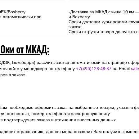
 и Московской области (до 10км от МКА
На сумму свыше 15000 руб. :
-Доставка внутри МКАД - бесплат
-Доставка за МКАД до 10 км - 500р
Сроки курьерской доставки: 1-3 д
Подъем на этаж: Бесплатно
DEK/Boxberry
-Доставка за МКАД свыше 10 км —
я автоматически при
и Boxberry
Сроки доставки курьерскими слу
заказа.
Сроки отгрузки товара до пункта п
10км от МКАД:
СДЭК, Боксберри) рассчитывается автоматически на странице офор
уточняйте у менеджера по телефону
+7(495)128-48-87
на Email
sal