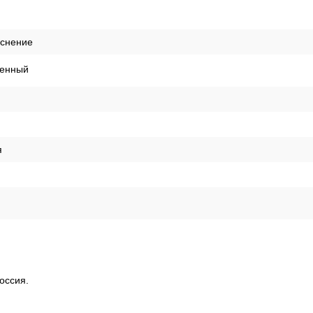
 светостойкость
ая
ая
я
,05м
иснение
енный
я