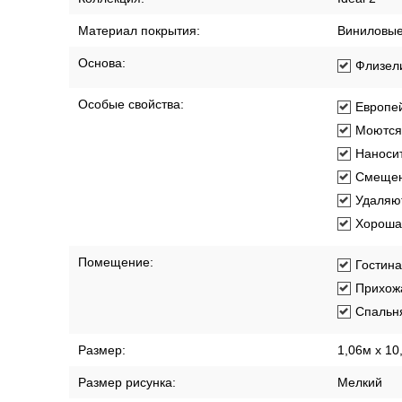
Характеристики
Описание
Доставка по 
Артикул:
588237
Бренд:
Victoria St
Длина рулона:
10.05 м
Коллекция:
Ideal 2
Материал покрытия:
Виниловы
Основа:
Флизел
Особые свойства:
Европей
Моются
Наносит
Смещен
Удаляют