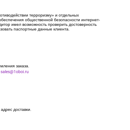
орме заказа точный адрес доставки.
сацию от страховой компании в случае повреждения
ротиводействии терроризму» и отдельных
 обеспечения общественной безопасности интернет-
едитор имел возможность проверить достоверность
зовать паспортные данные клиента.
мления заказа.