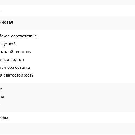
России
Способы оплаты
Рекомендации по поклейке обо
enova
е
иновая
ское соответствие
 щеткой
ь клей на стену
ный подгон
ся без остатка