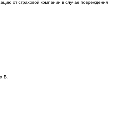
l
sales@1oboi.ru
 адрес доставки.
сацию от страховой компании в случае повреждения