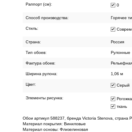
Хорошая
Помещение:
Гостин
Прихож
Спальн
Размер:
1,06м х 10
Размер рисунка:
Мелкий
Раппорт (см):
0
Способ производства:
Горячее т
Стиль:
Соврем
Страна:
Россия
Тип обоев:
Рулонные
Фактура обоев:
Рельефна