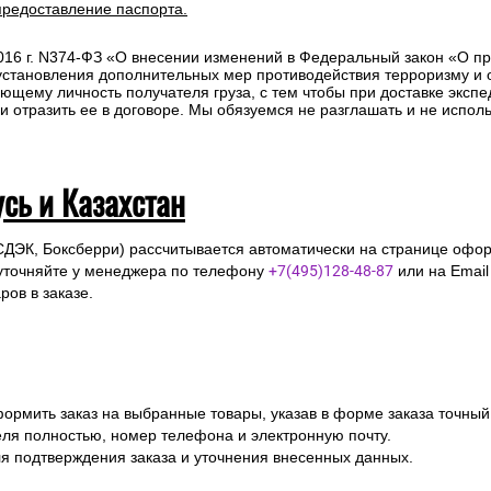
ов в заказе.
 Вам необходимо оформить заказ на выбранные товары, указав в ф
ля полностью, номер телефона и электронную почту
ля подтверждения заказа и уточнения внесенных данных.
одлежит страхованию, данная мера позволит Вам получить компен
предоставление паспорта.
2016 г. N374-ФЗ «О внесении изменений в Федеральный закон «О п
 установления дополнительных мер противодействия терроризму и
ющему личность получателя груза, с тем чтобы при доставке эксп
отразить ее в договоре. Мы обязуемся не разглашать и не исполь
усь и Казахстан
СДЭК, Боксберри) рассчитывается автоматически на странице офор