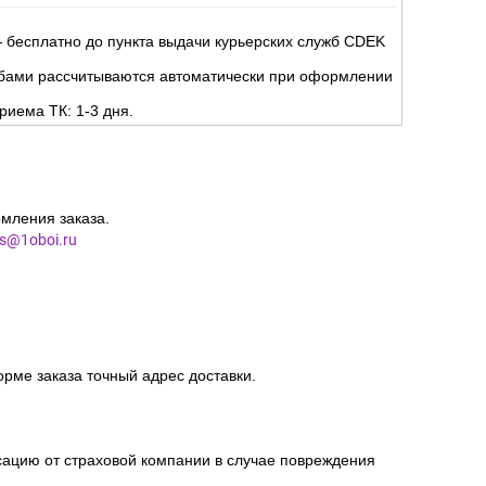
Д):
но
.
ня.
 бесплатно до пункта выдачи курьерских служб CDEK
жбами рассчитываются автоматически при оформлении
риема ТК: 1-3 дня.
мления заказа.
es@1oboi.ru