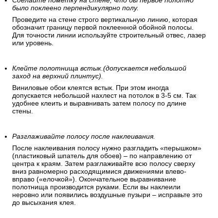
Сделайте пометку на стене, что бы первое полотно
было поклеено перпендикулярно полу.
Проведите на стене строго вертикальную линию, которая
обозначит границу первой поклеенной обойной полосы.
Для точности линии используйте строительный отвес, лазер
или уровень.
Клейте полотнища встык.(допускается небольшой
заход на верхний плинтус).
Виниловые обои клеятся встык. При этом иногда
допускается небольшой нахлест на потолок в 3-5 см. Так
удобнее клеить и выравнивать затем полосу по длине
стены.
Разглаживайте полосу после наклеивания.
После наклеивания полосу нужно разгладить «перышком»
(пластиковый шпатель для обоев) – по направлению от
центра к краям. Затем разглаживайте всю полосу сверху
вниз равномерно расходящимися движениями влево-
вправо («елочкой»). Окончательное выравнивание
полотнища производится руками. Если вы наклеили
неровно или появились воздушные пузыри – исправьте это
до высыхания клея.