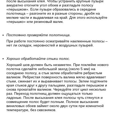
после высыхания клея. Чтобы устранить крупные пузыри
аккуратно отогните угол обоев и разгладьте полосу
«перышком». Если пузыри образовались в середине
полотнища – разгоните их в разные стороны, дробя на
мелкие части и выдавливая на край. Для этого используйте
«перышко» или резиновый валик.
Постоянно проверяйте полотнища
.
При работе постоянно осматривайте наклеенные полосы –
нет ли складок, неровностей и воздушных пузырей.
Хорошо обработайте стыки полос.
Хороший шов должен быть незаметен. При поклейке нового
полотна сделайте небольшой заход (около 5 мм) на
соседнюю полосу, а стык затем обработайте ребристым
валиком. Ребристая поверхность валика мягко вдавливает
стыки, сминает их и выравнивает полосы. Затем подтяните
края стыков друг к другу пальцами, разгладьте перышком и
снова прокатайте валиком. Чередуйте этот цикл несколько
раз. Переход полотнищ должен ощущаться только
ладонью. После высыхания клея полосы чуть стянутся и
совмещение полос будет полным. Полное высыхание
виниловых обоев займет около двух суток при комнатной
температуре, без сквозняков.