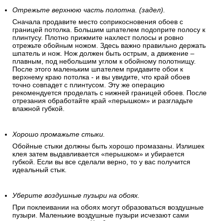
Отрежьте верхнюю часть полотна. (задел).
Сначала продавите место соприкосновения обоев с
границей потолка. Большим шпателем подоприте полосу к
плинтусу. Плотно прижмите нахлест полосы и ровно
отрежьте обойным ножом. Здесь важно правильно держать
шпатель и нож. Нож должен быть острым, а движение –
плавным, под небольшим углом к обойному полотнищу.
После этого маленьким шпателем придавите обои к
верхнему краю потолка - и вы увидите, что край обоев
точно совпадет с плинтусом. Эту же операцию
рекомендуется проделать с нижней границей обоев. После
отрезания обработайте край «перышком» и разгладьте
влажной губкой.
Хорошо промажьте стыки.
Обойные стыки должны быть хорошо промазаны. Излишек
клея затем выдавливается «перышком» и убирается
губкой. Если вы все сделали верно, то у вас получится
идеальный стык.
Уберите воздушные пузыри на обоях.
При поклеивании на обоях могут образоваться воздушные
пузыри. Маленькие воздушные пузыри исчезают сами