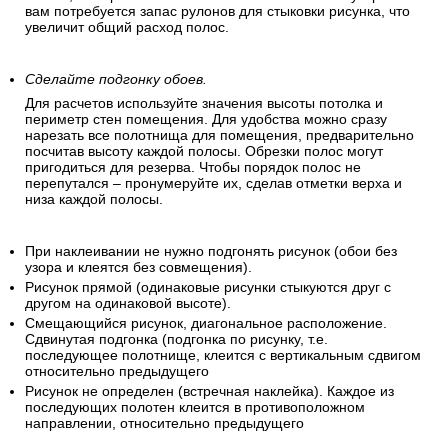
вам потребуется запас рулонов для стыковки рисунка, что
увеличит общий расход полос.
Сделайте подгонку обоев.
Для расчетов используйте значения высоты потолка и
периметр стен помещения. Для удобства можно сразу
нарезать все полотнища для помещения, предварительно
посчитав высоту каждой полосы. Обрезки полос могут
пригодиться для резерва. Чтобы порядок полос не
перепутался – пронумеруйте их, сделав отметки верха и
низа каждой полосы.
При наклеивании не нужно подгонять рисунок (обои без
узора и клеятся без совмещения).
Рисунок прямой (одинаковые рисунки стыкуются друг с
другом на одинаковой высоте).
Смещающийся рисунок, диагональное расположение.
Сдвинутая подгонка (подгонка по рисунку, т.е.
последующее полотнище, клеится с вертикальным сдвигом
относительно предыдущего
Рисунок не определен (встречная наклейка). Каждое из
последующих полотен клеится в противоположном
направлении, относительно предыдущего