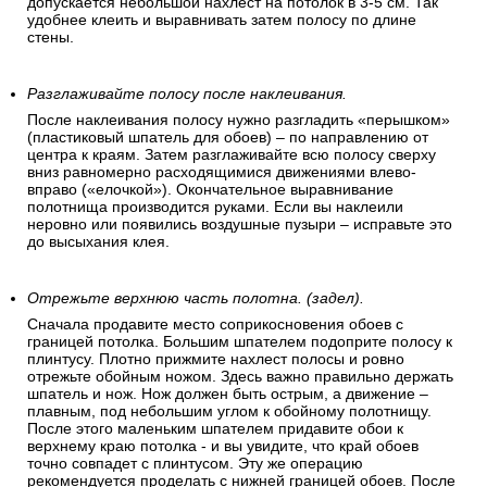
допускается небольшой нахлест на потолок в 3-5 см. Так
удобнее клеить и выравнивать затем полосу по длине
стены.
Разглаживайте полосу после наклеивания.
После наклеивания полосу нужно разгладить «перышком»
(пластиковый шпатель для обоев) – по направлению от
центра к краям. Затем разглаживайте всю полосу сверху
вниз равномерно расходящимися движениями влево-
вправо («елочкой»). Окончательное выравнивание
полотнища производится руками. Если вы наклеили
неровно или появились воздушные пузыри – исправьте это
до высыхания клея.
Отрежьте верхнюю часть полотна. (задел).
Сначала продавите место соприкосновения обоев с
границей потолка. Большим шпателем подоприте полосу к
плинтусу. Плотно прижмите нахлест полосы и ровно
отрежьте обойным ножом. Здесь важно правильно держать
шпатель и нож. Нож должен быть острым, а движение –
плавным, под небольшим углом к обойному полотнищу.
После этого маленьким шпателем придавите обои к
верхнему краю потолка - и вы увидите, что край обоев
точно совпадет с плинтусом. Эту же операцию
рекомендуется проделать с нижней границей обоев. После