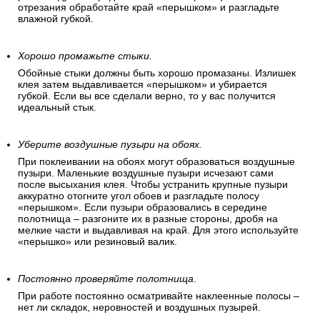
отрезания обработайте край «перышком» и разгладьте
влажной губкой.
Хорошо промажьте стыки.
Обойные стыки должны быть хорошо промазаны. Излишек
клея затем выдавливается «перышком» и убирается
губкой. Если вы все сделали верно, то у вас получится
идеальный стык.
Уберите воздушные пузыри на обоях.
При поклеивании на обоях могут образоваться воздушные
пузыри. Маленькие воздушные пузыри исчезают сами
после высыхания клея. Чтобы устранить крупные пузыри
аккуратно отогните угол обоев и разгладьте полосу
«перышком». Если пузыри образовались в середине
полотнища – разгоните их в разные стороны, дробя на
мелкие части и выдавливая на край. Для этого используйте
«перышко» или резиновый валик.
Постоянно проверяйте полотнища
.
При работе постоянно осматривайте наклеенные полосы –
нет ли складок, неровностей и воздушных пузырей.