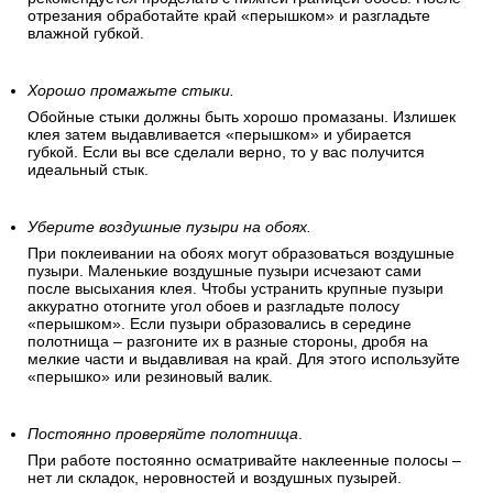
отрезания обработайте край «перышком» и разгладьте
влажной губкой.
Хорошо промажьте стыки.
Обойные стыки должны быть хорошо промазаны. Излишек
клея затем выдавливается «перышком» и убирается
губкой. Если вы все сделали верно, то у вас получится
идеальный стык.
Уберите воздушные пузыри на обоях.
При поклеивании на обоях могут образоваться воздушные
пузыри. Маленькие воздушные пузыри исчезают сами
после высыхания клея. Чтобы устранить крупные пузыри
аккуратно отогните угол обоев и разгладьте полосу
«перышком». Если пузыри образовались в середине
полотнища – разгоните их в разные стороны, дробя на
мелкие части и выдавливая на край. Для этого используйте
«перышко» или резиновый валик.
Постоянно проверяйте полотнища
.
При работе постоянно осматривайте наклеенные полосы –
нет ли складок, неровностей и воздушных пузырей.