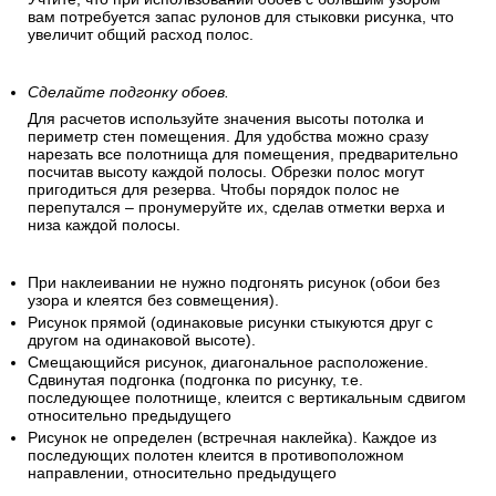
вам потребуется запас рулонов для стыковки рисунка, что
увеличит общий расход полос.
Сделайте подгонку обоев.
Для расчетов используйте значения высоты потолка и
периметр стен помещения. Для удобства можно сразу
нарезать все полотнища для помещения, предварительно
посчитав высоту каждой полосы. Обрезки полос могут
пригодиться для резерва. Чтобы порядок полос не
перепутался – пронумеруйте их, сделав отметки верха и
низа каждой полосы.
При наклеивании не нужно подгонять рисунок (обои без
узора и клеятся без совмещения).
Рисунок прямой (одинаковые рисунки стыкуются друг с
другом на одинаковой высоте).
Смещающийся рисунок, диагональное расположение.
Сдвинутая подгонка (подгонка по рисунку, т.е.
последующее полотнище, клеится с вертикальным сдвигом
относительно предыдущего
Рисунок не определен (встречная наклейка). Каждое из
последующих полотен клеится в противоположном
направлении, относительно предыдущего