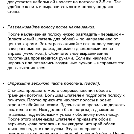
допускается небольшой нахлест на потолок в 3-5 см. Так
удобнее клеить и выравнивать затем полосу по длине
стены.
Разглаживайте полосу после наклеивания.
После наклеивания полосу нужно разгладить «перышком»
(пластиковый шпатель для обоев) – по направлению от
центра к краям. Затем разглаживайте всю полосу сверху
вниз равномерно расходящимися движениями влево-
вправо («елочкой»). Окончательное выравнивание
полотнища производится руками. Если вы наклеили
неровно или появились воздушные пузыри – исправьте это
до высыхания клея.
Отрежьте верхнюю часть полотна. (задел).
Сначала продавите место соприкосновения обоев с
границей потолка. Большим шпателем подоприте полосу к
плинтусу. Плотно прижмите нахлест полосы и ровно
отрежьте обойным ножом. Здесь важно правильно держать
шпатель и нож. Нож должен быть острым, а движение –
плавным, под небольшим углом к обойному полотнищу.
После этого маленьким шпателем придавите обои к
верхнему краю потолка - и вы увидите, что край обоев
точно совпадет с плинтусом. Эту же операцию
рекомендуется проделать с нижней границей обоев. После