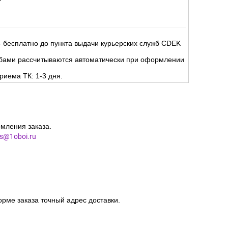
но
.
ня.
 бесплатно до пункта выдачи курьерских служб CDEK
жбами рассчитываются автоматически при оформлении
риема ТК: 1-3 дня.
мления заказа.
es@1oboi.ru
орме заказа точный адрес доставки.