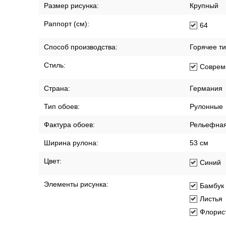
Размер:
0,53м x 10
Размер рисунка:
Крупный
Раппорт (см):
64
Способ производства:
Горячее т
Стиль:
Соврем
Страна:
Германия
Тип обоев:
Рулонные
Фактура обоев:
Рельефна
Ширина рулона:
53 см
Цвет:
Синий
Элементы рисунка:
Бамбук