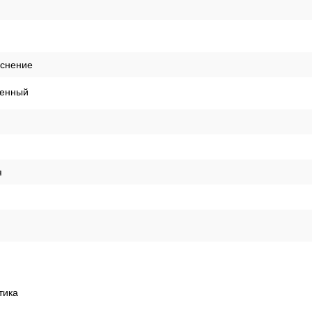
,05м
иснение
енный
я