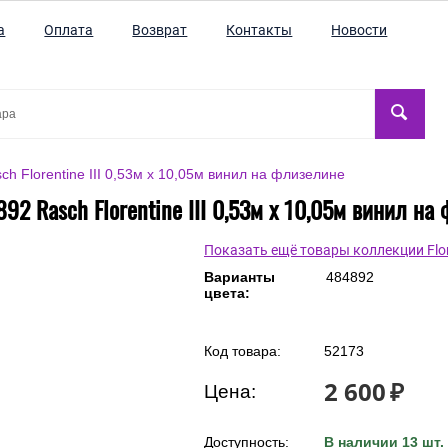
а
Оплата
Возврат
Контакты
Новости
h Florentine III 0,53м x 10,05м винил на флизелине
92 Rasch Florentine III 0,53м x 10,05м винил на
Показать ещё товары коллекции Flore
Варианты
484892
цвета:
Код товара:
52173
2 600
₽
Цена: