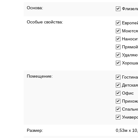
Коллекция:
Florentine I
Материал покрытия:
Виниловы
Основа:
Флизел
Особые свойства:
Европей
Моются
Наносит
Прямой
Удаляют
Хорошая
Помещение:
Гостин
Детская
Офис
Прихож
Спальн
Универ