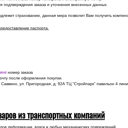
ормить заказ на выбранные товары, указав в форме заказа точный
я полностью, номер телефона и электронную почту.
я подтверждения заказа и уточнения внесенных данных.
одлежит страхованию, данная мера позволит Вам получить компен
предоставление паспорта.
ине
номер заказа
почту после оформления покупки.
 Саввино, ул. Пригородная, д. 92А ТЦ "Стройпарк" павильон 4 лини