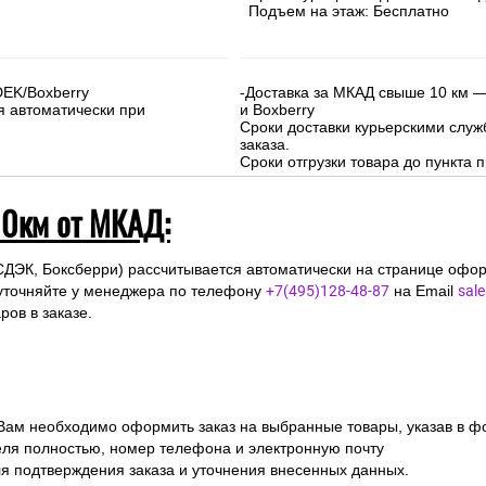
На сумму свыше 15000 руб. :
-Доставка внутри МКАД - бесплат
-Доставка за МКАД до 10 км - 500р
Сроки курьерской доставки: 1-3 д
Подъем на этаж: Бесплатно
DEK/Boxberry
-Доставка за МКАД свыше 10 км —
я автоматически при
и Boxberry
Сроки доставки курьерскими слу
заказа.
Сроки отгрузки товара до пункта п
10км от МКАД:
СДЭК, Боксберри) рассчитывается автоматически на странице офор
уточняйте у менеджера по телефону
+7(495)128-48-87
на Email
sal
ов в заказе.
 Вам необходимо оформить заказ на выбранные товары, указав в ф