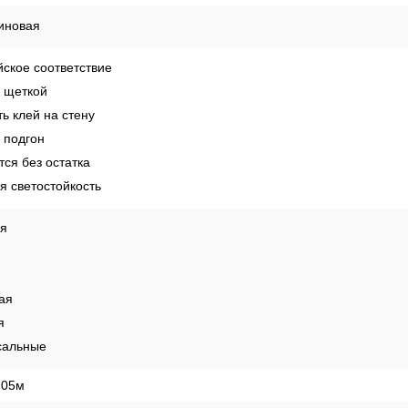
II
е
иновая
ское соответствие
 щеткой
ь клей на стену
 подгон
ся без остатка
 светостойкость
ая
ая
я
сальные