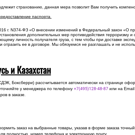
ля полностью, номер телефона и электронную почту
ля подтверждения заказа и уточнения внесенных данных.
одлежит страхованию, данная мера позволит Вам получить компен
предоставление паспорта.
2016 г. N374-ФЗ «О внесении изменений в Федеральный закон «О п
 установления дополнительных мер противодействия терроризму и
ющему личность получателя груза, с тем чтобы при доставке эксп
отразить ее в договоре. Мы обязуемся не разглашать и не исполь
усь и Казахстан
СДЭК, Боксберри) рассчитывается автоматически на странице офор
уточняйте у менеджера по телефону
+7(495)128-48-87
или на Emai
ов в заказе.