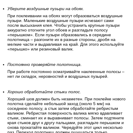
Уберите воздушные пузыри на обоях.
При поклеивании на обоях могут образоваться воздушные
пузыри. Маленькие воздушные пузыри исчезают сами
после высыхания клея. Чтобы устранить крупные пузыри
аккуратно отогните угол обоев и разгладьте полосу
«перышком». Если пузыри образовались в середине
полотнища – разгоните их в разные стороны, дробя на
мелкие части и выдавливая на край. Для этого используйте
«перышко» или резиновый валик.
Постоянно проверяйте полотнища
.
При работе постоянно осматривайте наклеенные полосы –
нет ли складок, неровностей и воздушных пузырей.
Хорошо обработайте стыки полос.
Хороший шов должен быть незаметен. При поклейке нового
полотна сделайте небольшой заход (около 5 мм) на
соседнюю полосу, а стык затем обработайте ребристым
валиком. Ребристая поверхность валика мягко вдавливает
стыки, сминает их и выравнивает полосы. Затем подтяните
края стыков друг к другу пальцами, разгладьте перышком и
снова прокатайте валиком. Чередуйте этот цикл несколько
раз. Переход полотнищ должен ощущаться только