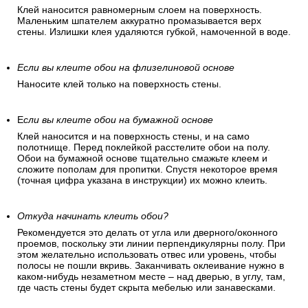
Клей наносится равномерным слоем на поверхность.
Маленьким шпателем аккуратно промазывается верх
стены. Излишки клея удаляются губкой, намоченной в воде.
Если вы клеите обои на флизелиновой основе
Наносите клей только на поверхность стены.
Е
сли вы клеите обои на бумажной основе
Клей наносится и на поверхность стены, и на само
полотнище. Перед поклейкой расстелите обои на полу.
Обои на бумажной основе тщательно смажьте клеем и
сложите пополам для пропитки. Спустя некоторое время
(точная цифра указана в инструкции) их можно клеить.
Откуда начинать клеить обои?
Рекомендуется это делать от угла или дверного/оконного
проемов, поскольку эти линии перпендикулярны полу. При
этом желательно использовать отвес или уровень, чтобы
полосы не пошли вкривь. Заканчивать оклеивание нужно в
каком-нибудь незаметном месте – над дверью, в углу, там,
где часть стены будет скрыта мебелью или занавесками.