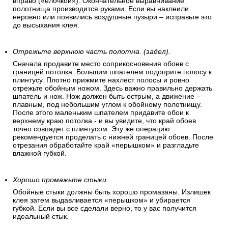
вправо («елочкой»). Окончательное выравнивание
полотнища производится руками. Если вы наклеили
неровно или появились воздушные пузыри – исправьте это
до высыхания клея.
Отрежьте верхнюю часть полотна. (задел).
Сначала продавите место соприкосновения обоев с
границей потолка. Большим шпателем подоприте полосу к
плинтусу. Плотно прижмите нахлест полосы и ровно
отрежьте обойным ножом. Здесь важно правильно держать
шпатель и нож. Нож должен быть острым, а движение –
плавным, под небольшим углом к обойному полотнищу.
После этого маленьким шпателем придавите обои к
верхнему краю потолка - и вы увидите, что край обоев
точно совпадет с плинтусом. Эту же операцию
рекомендуется проделать с нижней границей обоев. После
отрезания обработайте край «перышком» и разгладьте
влажной губкой.
Хорошо промажьте стыки.
Обойные стыки должны быть хорошо промазаны. Излишек
клея затем выдавливается «перышком» и убирается
губкой. Если вы все сделали верно, то у вас получится
идеальный стык.