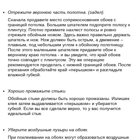
Отрежьте верхнюю часть полотна. (задел).
Сначала продавите место соприкосновения обоев с
границей потолка. Большим шпателем подоприте полосу к
плинтусу. Плотно прижмите нахлест полосы и ровно
отрежьте обойным ножом. Здесь важно правильно держать
шпатель и нож. Нож должен быть острым, а движение –
плавным, под небольшим углом к обойному полотнищу.
После этого маленьким шпателем придавите обои к
верхнему краю потолка - и вы увидите, что край обоев
точно совпадет с плинтусом. Эту же операцию
рекомендуется проделать с нижней границей обоев. После
отрезания обработайте край «перышком» и разгладьте
влажной губкой.
Хорошо промажьте стыки.
Обойные стыки должны быть хорошо промазаны. Излишек
клея затем выдавливается «перышком» и убирается
губкой. Если вы все сделали верно, то у вас получится
идеальный стык.
Уберите воздушные пузыри на обоях.
При поклеивании на обоях могут образоваться воздушные