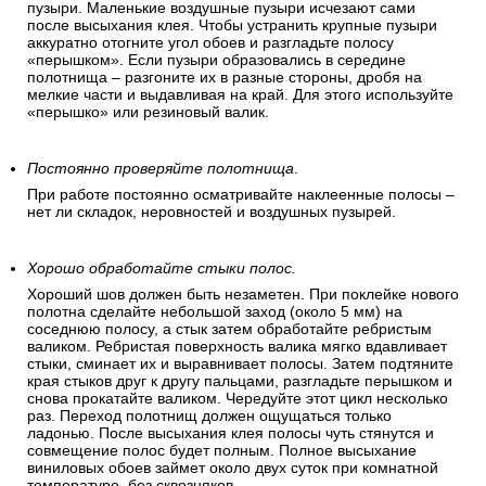
пузыри. Маленькие воздушные пузыри исчезают сами
после высыхания клея. Чтобы устранить крупные пузыри
аккуратно отогните угол обоев и разгладьте полосу
«перышком». Если пузыри образовались в середине
полотнища – разгоните их в разные стороны, дробя на
мелкие части и выдавливая на край. Для этого используйте
«перышко» или резиновый валик.
Постоянно проверяйте полотнища
.
При работе постоянно осматривайте наклеенные полосы –
нет ли складок, неровностей и воздушных пузырей.
Хорошо обработайте стыки полос.
Хороший шов должен быть незаметен. При поклейке нового
полотна сделайте небольшой заход (около 5 мм) на
соседнюю полосу, а стык затем обработайте ребристым
валиком. Ребристая поверхность валика мягко вдавливает
стыки, сминает их и выравнивает полосы. Затем подтяните
края стыков друг к другу пальцами, разгладьте перышком и
снова прокатайте валиком. Чередуйте этот цикл несколько
раз. Переход полотнищ должен ощущаться только
ладонью. После высыхания клея полосы чуть стянутся и
совмещение полос будет полным. Полное высыхание
виниловых обоев займет около двух суток при комнатной
температуре, без сквозняков.