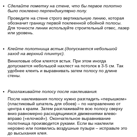
Сделайте пометку на стене, что бы первое полотно
было поклеено перпендикулярно полу.
Проведите на стене строго вертикальную линию, которая
обозначит границу первой поклеенной обойной полосы.
Для точности линии используйте строительный отвес, лазер
или уровень.
Клейте полотнища встык.(допускается небольшой
заход на верхний плинтус).
Виниловые обои клеятся встык. При этом иногда
допускается небольшой нахлест на потолок в 3-5 см. Так
удобнее клеить и выравнивать затем полосу по длине
стены.
Разглаживайте полосу после наклеивания.
После наклеивания полосу нужно разгладить «перышком»
(пластиковый шпатель для обоев) – по направлению от
центра к краям. Затем разглаживайте всю полосу сверху
вниз равномерно расходящимися движениями влево-
вправо («елочкой»). Окончательное выравнивание
полотнища производится руками. Если вы наклеили
неровно или появились воздушные пузыри – исправьте это
до высыхания клея.