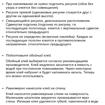
При наклеивании не нужно подгонять рисунок (обои без
узора и клеятся без совмещения).
Рисунок прямой (одинаковые рисунки стыкуются друг с
другом на одинаковой высоте).
Смещающийся рисунок, диагональное расположение.
Сдвинутая подгонка (подгонка по рисунку, т.е.
последующее полотнище, клеится с вертикальным сдвигом
относительно предыдущего
Рисунок не определен (встречная наклейка). Каждое из
последующих полотен клеится в противоположном
направлении, относительно предыдущего
Подготовьте обойный клей
Обойный клей выбирается согласно рекомендациям
производителя. Клей медленно засыпается в емкость с
водой при постоянном помешивании. Через некоторое
время клей набухнет и будет напоминать кисель. Теперь
его можно использовать.
Равномерно нанесите клей на стену.
Клей наносится равномерным слоем на поверхность.
Маленьким шпателем аккуратно промазывается верх
стены. Излишки клея удаляются губкой, намоченной в воде.