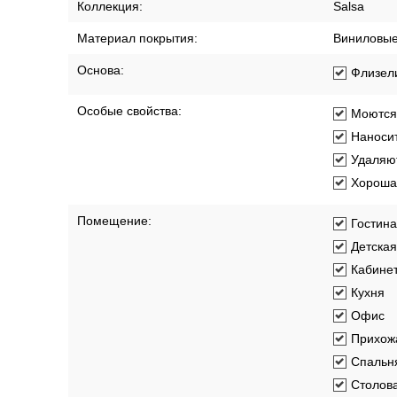
Коллекция:
Salsa
Материал покрытия:
Виниловы
Основа:
Флизел
Особые свойства:
Моются
Наносит
Удаляют
Хорошая
Помещение:
Гостин
Детская
Кабине
Кухня
Офис
Прихож
Спальн
Столов