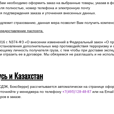
 Вам необходимо оформить заказ на выбранные товары, указав в ф
ля полностью, номер телефона и электронную почту
ля подтверждения заказа и уточнения внесенных данных.
одлежит страхованию, данная мера позволит Вам получить компен
предоставление паспорта.
2016 г. N374-ФЗ «О внесении изменений в Федеральный закон «О п
 установления дополнительных мер противодействия терроризму и
ющему личность получателя груза, с тем чтобы при доставке эксп
отразить ее в договоре. Мы обязуемся не разглашать и не исполь
усь и Казахстан
СДЭК, Боксберри) рассчитывается автоматически на странице офор
уточняйте у менеджера по телефону
+7(495)128-48-87
или на Emai
ов в заказе.