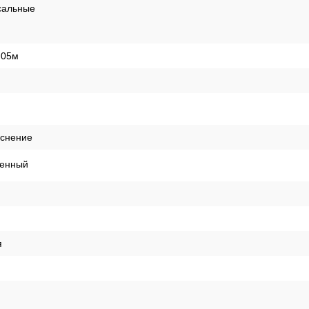
сальные
,05м
иснение
енный
я