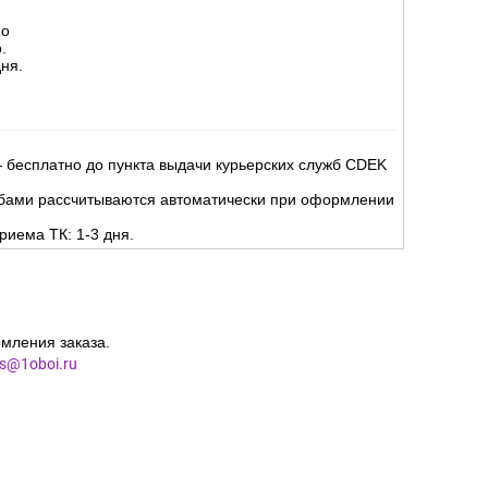
но
.
ня.
 бесплатно до пункта выдачи курьерских служб CDEK
жбами рассчитываются автоматически при оформлении
риема ТК: 1-3 дня.
мления заказа.
es@1oboi.ru