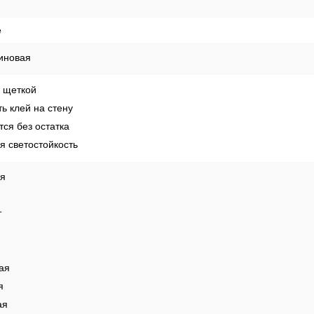
е
иновая
 щеткой
ь клей на стену
ся без остатка
 светостойкость
ая
т
ая
я
ая