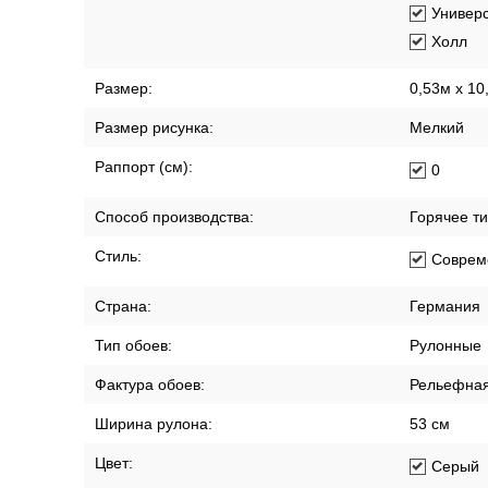
Универ
Холл
Размер:
0,53м x 10
Размер рисунка:
Мелкий
Раппорт (см):
0
Способ производства:
Горячее т
Стиль:
Соврем
Страна:
Германия
Тип обоев:
Рулонные
Фактура обоев:
Рельефна
Ширина рулона:
53 см
Цвет:
Серый