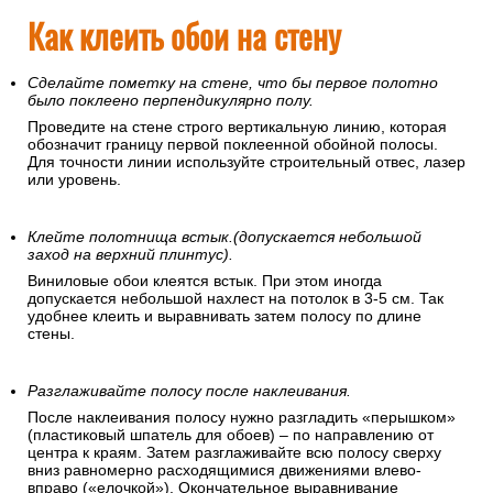
Как клеить обои на стену
Сделайте пометку на стене, что бы первое полотно
было поклеено перпендикулярно полу.
Проведите на стене строго вертикальную линию, которая
обозначит границу первой поклеенной обойной полосы.
Для точности линии используйте строительный отвес, лазер
или уровень.
Клейте полотнища встык.(допускается небольшой
заход на верхний плинтус).
Виниловые обои клеятся встык. При этом иногда
допускается небольшой нахлест на потолок в 3-5 см. Так
удобнее клеить и выравнивать затем полосу по длине
стены.
Разглаживайте полосу после наклеивания.
После наклеивания полосу нужно разгладить «перышком»
(пластиковый шпатель для обоев) – по направлению от
центра к краям. Затем разглаживайте всю полосу сверху
вниз равномерно расходящимися движениями влево-
вправо («елочкой»). Окончательное выравнивание