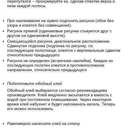
перепутался – пронумеруйте их, сделав отметки верха и
низа каждой полосы.
При наклеивании не нужно подгонять рисунок (обои без
узора и клеятся без совмещения).
Рисунок прямой (одинаковые рисунки стыкуются друг с
другом на одинаковой высоте).
Смещающийся рисунок, диагональное расположение.
Сдвинутая подгонка (подгонка по рисунку, т.е.
последующее полотнище, клеится с вертикальным сдвигом
относительно предыдущего
Рисунок не определен (встречная наклейка). Каждое из
последующих полотен клеится в противоположном
направлении, относительно предыдущего
Подготовьте обойный клей
Обойный клей выбирается согласно рекомендациям
производителя. Клей медленно засыпается в емкость с
водой при постоянном помешивании. Через некоторое
время клей набухнет и будет напоминать кисель. Теперь
его можно использовать.
Равномерно нанесите клей на стену.