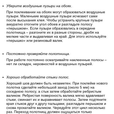
Уберите воздушные пузыри на обоях.
При поклеивании на обоях могут образоваться воздушные
пузыри. Маленькие воздушные пузыри исчезают сами
после высыхания клея. Чтобы устранить крупные пузыри
аккуратно отогните угол обоев и разгладьте полосу
«перышком». Если пузыри образовались в середине
полотнища – разгоните их в разные стороны, дробя на
мелкие части и выдавливая на край. Для этого используйте
«перышко» или резиновый валик.
Постоянно проверяйте полотнища
.
При работе постоянно осматривайте наклеенные полосы –
нет ли складок, неровностей и воздушных пузырей.
Хорошо обработайте стыки полос.
Хороший шов должен быть незаметен. При поклейке нового
полотна сделайте небольшой заход (около 5 мм) на
соседнюю полосу, а стык затем обработайте ребристым
валиком. Ребристая поверхность валика мягко вдавливает
стыки, сминает их и выравнивает полосы. Затем подтяните
края стыков друг к другу пальцами, разгладьте перышком и
снова прокатайте валиком. Чередуйте этот цикл несколько
раз. Переход полотнищ должен ощущаться только