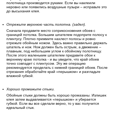
полотнища производится руками. Если вы наклеили
неровно или появились воздушные пузыри – исправьте это
до высыхания клея.
Отрежьте верхнюю часть полотна. (задел).
Сначала продавите место соприкосновения обоев с
границей потолка. Большим шпателем подоприте полосу к
плинтусу. Плотно прижмите нахлест полосы и ровно
отрежьте обойным ножом. Здесь важно правильно держать
шпатель и нож. Нож должен быть острым, а движение –
плавным, под небольшим углом к обойному полотнищу.
После этого маленьким шпателем придавите обои к
верхнему краю потолка - и вы увидите, что край обоев
точно совпадет с плинтусом. Эту же операцию
рекомендуется проделать с нижней границей обоев. После
отрезания обработайте край «перышком» и разгладьте
влажной губкой.
Хорошо промажьте стыки.
Обойные стыки должны быть хорошо промазаны. Излишек
клея затем выдавливается «перышком» и убирается
губкой. Если вы все сделали верно, то у вас получится
идеальный стык.