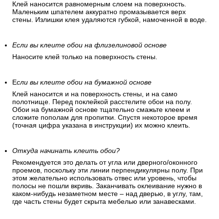
Клей наносится равномерным слоем на поверхность.
Маленьким шпателем аккуратно промазывается верх
стены. Излишки клея удаляются губкой, намоченной в воде.
Если вы клеите обои на флизелиновой основе
Наносите клей только на поверхность стены.
Е
сли вы клеите обои на бумажной основе
Клей наносится и на поверхность стены, и на само
полотнище. Перед поклейкой расстелите обои на полу.
Обои на бумажной основе тщательно смажьте клеем и
сложите пополам для пропитки. Спустя некоторое время
(точная цифра указана в инструкции) их можно клеить.
Откуда начинать клеить обои?
Рекомендуется это делать от угла или дверного/оконного
проемов, поскольку эти линии перпендикулярны полу. При
этом желательно использовать отвес или уровень, чтобы
полосы не пошли вкривь. Заканчивать оклеивание нужно в
каком-нибудь незаметном месте – над дверью, в углу, там,
где часть стены будет скрыта мебелью или занавесками.