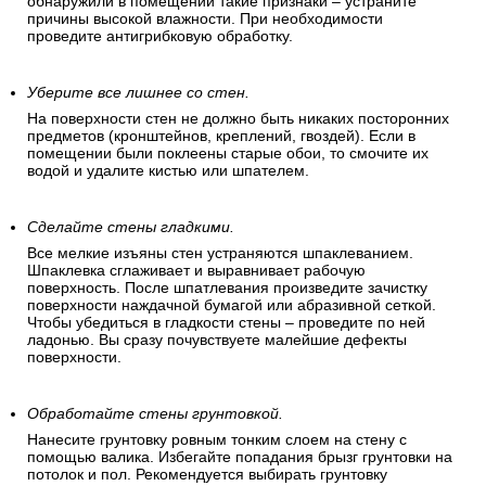
обнаружили в помещении такие признаки – устраните
причины высокой влажности. При необходимости
проведите антигрибковую обработку.
Уберите все лишнее со стен.
На поверхности стен не должно быть никаких посторонних
предметов (кронштейнов, креплений, гвоздей). Если в
помещении были поклеены старые обои, то смочите их
водой и удалите кистью или шпателем.
Сделайте стены гладкими.
Все мелкие изъяны стен устраняются шпаклеванием.
Шпаклевка сглаживает и выравнивает рабочую
поверхность. После шпатлевания произведите зачистку
поверхности наждачной бумагой или абразивной сеткой.
Чтобы убедиться в гладкости стены – проведите по ней
ладонью. Вы сразу почувствуете малейшие дефекты
поверхности.
Обработайте стены грунтовкой.
Нанесите грунтовку ровным тонким слоем на стену с
помощью валика. Избегайте попадания брызг грунтовки на
потолок и пол. Рекомендуется выбирать грунтовку