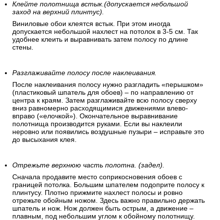
Клейте полотнища встык.(допускается небольшой
заход на верхний плинтус).
Виниловые обои клеятся встык. При этом иногда
допускается небольшой нахлест на потолок в 3-5 см. Так
удобнее клеить и выравнивать затем полосу по длине
стены.
Разглаживайте полосу после наклеивания.
После наклеивания полосу нужно разгладить «перышком»
(пластиковый шпатель для обоев) – по направлению от
центра к краям. Затем разглаживайте всю полосу сверху
вниз равномерно расходящимися движениями влево-
вправо («елочкой»). Окончательное выравнивание
полотнища производится руками. Если вы наклеили
неровно или появились воздушные пузыри – исправьте это
до высыхания клея.
Отрежьте верхнюю часть полотна. (задел).
Сначала продавите место соприкосновения обоев с
границей потолка. Большим шпателем подоприте полосу к
плинтусу. Плотно прижмите нахлест полосы и ровно
отрежьте обойным ножом. Здесь важно правильно держать
шпатель и нож. Нож должен быть острым, а движение –
плавным, под небольшим углом к обойному полотнищу.