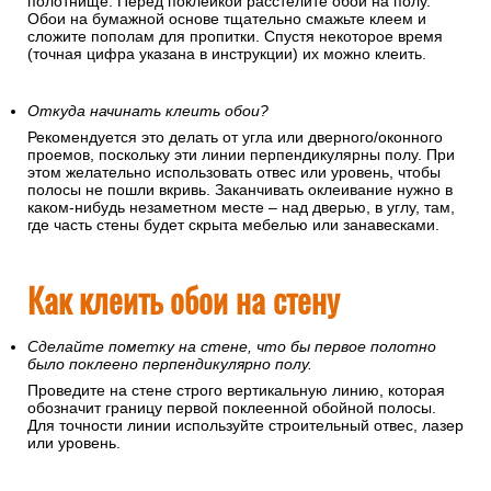
полотнище. Перед поклейкой расстелите обои на полу.
Обои на бумажной основе тщательно смажьте клеем и
сложите пополам для пропитки. Спустя некоторое время
(точная цифра указана в инструкции) их можно клеить.
Откуда начинать клеить обои?
Рекомендуется это делать от угла или дверного/оконного
проемов, поскольку эти линии перпендикулярны полу. При
этом желательно использовать отвес или уровень, чтобы
полосы не пошли вкривь. Заканчивать оклеивание нужно в
каком-нибудь незаметном месте – над дверью, в углу, там,
где часть стены будет скрыта мебелью или занавесками.
Как клеить обои на стену
Сделайте пометку на стене, что бы первое полотно
было поклеено перпендикулярно полу.
Проведите на стене строго вертикальную линию, которая
обозначит границу первой поклеенной обойной полосы.
Для точности линии используйте строительный отвес, лазер
или уровень.