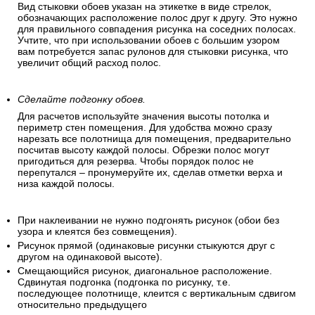
Вид стыковки обоев указан на этикетке в виде стрелок,
обозначающих расположение полос друг к другу. Это нужно
для правильного совпадения рисунка на соседних полосах.
Учтите, что при использовании обоев с большим узором
вам потребуется запас рулонов для стыковки рисунка, что
увеличит общий расход полос.
Сделайте подгонку обоев.
Для расчетов используйте значения высоты потолка и
периметр стен помещения. Для удобства можно сразу
нарезать все полотнища для помещения, предварительно
посчитав высоту каждой полосы. Обрезки полос могут
пригодиться для резерва. Чтобы порядок полос не
перепутался – пронумеруйте их, сделав отметки верха и
низа каждой полосы.
При наклеивании не нужно подгонять рисунок (обои без
узора и клеятся без совмещения).
Рисунок прямой (одинаковые рисунки стыкуются друг с
другом на одинаковой высоте).
Смещающийся рисунок, диагональное расположение.
Сдвинутая подгонка (подгонка по рисунку, т.е.
последующее полотнище, клеится с вертикальным сдвигом
относительно предыдущего