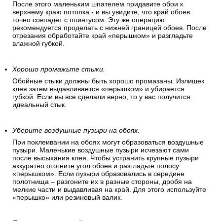
После этого маленьким шпателем придавите обои к
верхнему краю потолка - и вы увидите, что край обоев
точно совпадет с плинтусом. Эту же операцию
рекомендуется проделать с нижней границей обоев. После
отрезания обработайте край «перышком» и разгладьте
влажной губкой.
Хорошо промажьте стыки.
Обойные стыки должны быть хорошо промазаны. Излишек
клея затем выдавливается «перышком» и убирается
губкой. Если вы все сделали верно, то у вас получится
идеальный стык.
Уберите воздушные пузыри на обоях.
При поклеивании на обоях могут образоваться воздушные
пузыри. Маленькие воздушные пузыри исчезают сами
после высыхания клея. Чтобы устранить крупные пузыри
аккуратно отогните угол обоев и разгладьте полосу
«перышком». Если пузыри образовались в середине
полотнища – разгоните их в разные стороны, дробя на
мелкие части и выдавливая на край. Для этого используйте
«перышко» или резиновый валик.