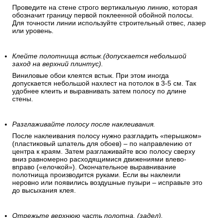
Сделайте пометку на стене, что бы первое полотно
было поклеено перпендикулярно полу.
Проведите на стене строго вертикальную линию, которая
обозначит границу первой поклеенной обойной полосы.
Для точности линии используйте строительный отвес, лазер
или уровень.
Клейте полотнища встык.(допускается небольшой
заход на верхний плинтус).
Виниловые обои клеятся встык. При этом иногда
допускается небольшой нахлест на потолок в 3-5 см. Так
удобнее клеить и выравнивать затем полосу по длине
стены.
Разглаживайте полосу после наклеивания.
После наклеивания полосу нужно разгладить «перышком»
(пластиковый шпатель для обоев) – по направлению от
центра к краям. Затем разглаживайте всю полосу сверху
вниз равномерно расходящимися движениями влево-
вправо («елочкой»). Окончательное выравнивание
полотнища производится руками. Если вы наклеили
неровно или появились воздушные пузыри – исправьте это
до высыхания клея.