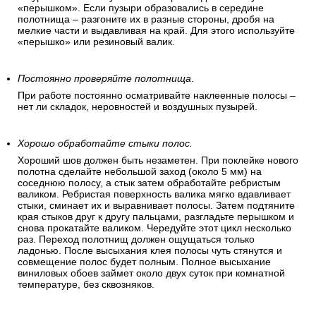
При поклеивании на обоях могут образоваться воздушные
пузыри. Маленькие воздушные пузыри исчезают сами
после высыхания клея. Чтобы устранить крупные пузыри
аккуратно отогните угол обоев и разгладьте полосу
«перышком». Если пузыри образовались в середине
полотнища – разгоните их в разные стороны, дробя на
мелкие части и выдавливая на край. Для этого используйте
«перышко» или резиновый валик.
Постоянно проверяйте полотнища
.
При работе постоянно осматривайте наклеенные полосы –
нет ли складок, неровностей и воздушных пузырей.
Хорошо обработайте стыки полос.
Хороший шов должен быть незаметен. При поклейке нового
полотна сделайте небольшой заход (около 5 мм) на
соседнюю полосу, а стык затем обработайте ребристым
валиком. Ребристая поверхность валика мягко вдавливает
стыки, сминает их и выравнивает полосы. Затем подтяните
края стыков друг к другу пальцами, разгладьте перышком и
снова прокатайте валиком. Чередуйте этот цикл несколько
раз. Переход полотнищ должен ощущаться только
ладонью. После высыхания клея полосы чуть стянутся и
совмещение полос будет полным. Полное высыхание
виниловых обоев займет около двух суток при комнатной