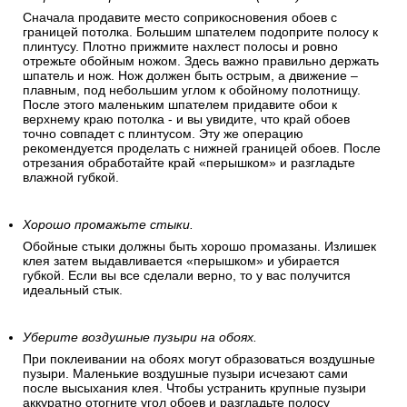
Отрежьте верхнюю часть полотна. (задел).
Сначала продавите место соприкосновения обоев с
границей потолка. Большим шпателем подоприте полосу к
плинтусу. Плотно прижмите нахлест полосы и ровно
отрежьте обойным ножом. Здесь важно правильно держать
шпатель и нож. Нож должен быть острым, а движение –
плавным, под небольшим углом к обойному полотнищу.
После этого маленьким шпателем придавите обои к
верхнему краю потолка - и вы увидите, что край обоев
точно совпадет с плинтусом. Эту же операцию
рекомендуется проделать с нижней границей обоев. После
отрезания обработайте край «перышком» и разгладьте
влажной губкой.
Хорошо промажьте стыки.
Обойные стыки должны быть хорошо промазаны. Излишек
клея затем выдавливается «перышком» и убирается
губкой. Если вы все сделали верно, то у вас получится
идеальный стык.
Уберите воздушные пузыри на обоях.