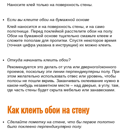
Если вы клеите обои на флизелиновой основе
Наносите клей только на поверхность стены.
Е
сли вы клеите обои на бумажной основе
Клей наносится и на поверхность стены, и на само
полотнище. Перед поклейкой расстелите обои на полу.
Обои на бумажной основе тщательно смажьте клеем и
сложите пополам для пропитки. Спустя некоторое время
(точная цифра указана в инструкции) их можно клеить.
Откуда начинать клеить обои?
Рекомендуется это делать от угла или дверного/оконного
проемов, поскольку эти линии перпендикулярны полу. При
этом желательно использовать отвес или уровень, чтобы
полосы не пошли вкривь. Заканчивать оклеивание нужно в
каком-нибудь незаметном месте – над дверью, в углу, там,
где часть стены будет скрыта мебелью или занавесками.
Как клеить обои на стену