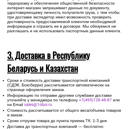
г. N374-ФЗ «О внесении изменений в Федеральный закон
«О противодействии терроризму» и отдельных
законодательных актов Российской Федерации в части
установления дополнительных мер противодействия
терроризму и обеспечения общественной безопасности
интернет-магазин запрашивает данные по документу,
удостоверяющему личность получателя груза, с тем чтобы
при доставке экспедитор имел возможность проверить
достоверность предоставляемой клиентом необходимой
информации и отразить ее в договоре. Мы обязуемся не
разглашать и не использовать паспортные данные клиента.
3. Доставка в Республику
Беларусь и Казахстан
Сроки и стоимость доставки транспортной компанией
(СДЭК, Боксберри) рассчитывается автоматически на
странице оформления заказа.
Информацию по отправке другими службами доставки
уточняйте у менеджера по телефону
+7(495)128-48-87
или
на Email
sales@1oboi.ru
Стоимость рассчитывается от общего веса/объема товаров