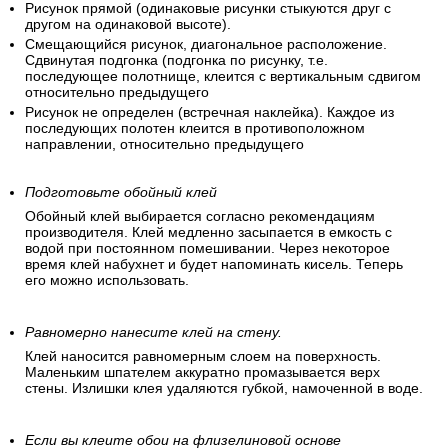
При наклеивании не нужно подгонять рисунок (обои без
узора и клеятся без совмещения).
Рисунок прямой (одинаковые рисунки стыкуются друг с
другом на одинаковой высоте).
Смещающийся рисунок, диагональное расположение.
Сдвинутая подгонка (подгонка по рисунку, т.е.
последующее полотнище, клеится с вертикальным сдвигом
относительно предыдущего
Рисунок не определен (встречная наклейка). Каждое из
последующих полотен клеится в противоположном
направлении, относительно предыдущего
Подготовьте обойный клей
Обойный клей выбирается согласно рекомендациям
производителя. Клей медленно засыпается в емкость с
водой при постоянном помешивании. Через некоторое
время клей набухнет и будет напоминать кисель. Теперь
его можно использовать.
Равномерно нанесите клей на стену.
Клей наносится равномерным слоем на поверхность.
Маленьким шпателем аккуратно промазывается верх
стены. Излишки клея удаляются губкой, намоченной в воде.